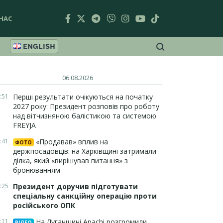
НАС
ENGLISH
06.08.2026
:51
Перші результати очікуються на початку
2027 року: Президент розповів про роботу
над вітчизняною балістикою та системою
FREYJA
:41
«Продавав» вплив на
ФОТО
держпосадовців: на Харківщині затримали
ділка, який «вирішував питання» з
бронюванням
:25
Президент доручив підготувати
спеціальну санкційну операцію проти
російського ОПК
:11
На Луганщині Apachi розгромили
ВІДЕО