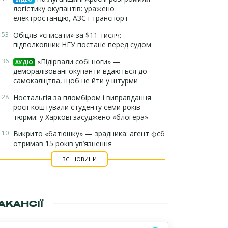
логістику окупантів: уражено
електростанцію, АЗС і транспорт
:53
Обіцяв «списати» за $11 тисяч:
підполковник НГУ постане перед судом
:36
«Підірвали собі ноги» —
АУДІО
деморалізовані окупанти вдаються до
самокаліцтва, щоб не йти у штурми
:28
Ностальгія за пломбіром і виправдання
росії коштували студенту семи років
тюрми: у Харкові засуджено «блогера»
:10
Викрито «батюшку» — зрадника: агент фсб
отримав 15 років ув’язнення
ВСІ НОВИНИ
АКАНСІЇ