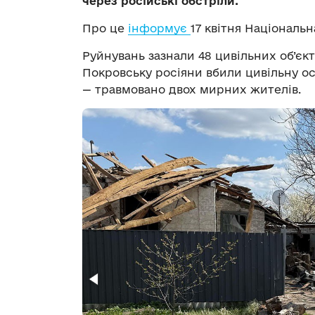
через російські обстріли.
Про це
інформує
17 квітня Національн
Руйнувань зазнали 48 цивільних об’єкт
Покровську росіяни вбили цивільну ос
— травмовано двох мирних жителів.