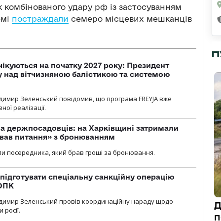
к комбінованого удару рф із застосуванням
юмі
постраждали
семеро місцевих мешканців
П
чікуються на початку 2027 року: Президент
у над вітчизняною балістикою та системою
димир Зеленський повідомив, що програма FREYJA вже
ної реалізації.
а держпосадовців: на Харківщині затримали
ував питання» з бронюванням
и посередника, який брав гроші за бронювання.
підготувати спеціальну санкційну операцію
 ОПК
димир Зеленський провів координаційну нараду щодо
Д
 росії.
п