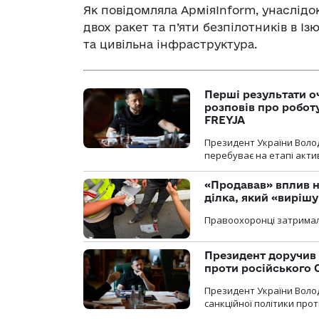
Як повідомляла АрміяInform, унаслідо
двох ракет та п’яти безпілотників в Із
та цивільна інфраструктура.
Перші результати о
розповів про робот
FREYJA
Президент України Воло
перебуває на етапі актив
«Продавав» вплив н
ділка, який «виріш
Правоохоронці затримал
Президент доручив 
проти російського
Президент України Воло
санкційної політики проти