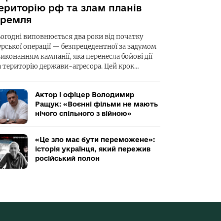
ериторію рф та злам планів
ремля
ьогодні виповнюється два роки від початку
урської операції — безпрецедентної за задумом
виконанням кампанії, яка перенесла бойові дії
а територію держави-агресора. Цей крок…
Актор і офіцер Володимир
Ращук: «Воєнні фільми не мають
нічого спільного з війною»
«Це зло має бути переможене»:
історія українця, який пережив
російський полон