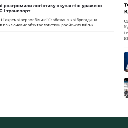
т
i розгромили логістику окупантів: уражено
С і транспорт
К
1-ї окремої аеромобільної Слобожанської бригади на
С
 по ключових об’єктах логістики російських військ.
К
і 
н