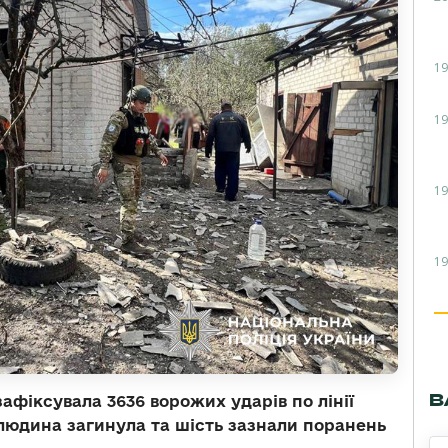
19
19
19
19
В
афіксувала 3636 ворожих ударів по лінії
людина загинула та шість зазнали поранень