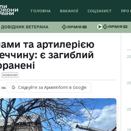
ГОЛОВНА
ВАКАНСІЇ
СОЦЗАХИСТ
ПРО 
ДОВІДНИК ВЕТЕРАНА
ами та артилерією
еччину: є загиблий
20
оранені
НОВИНИ
20
Слідкуйте за АрміяInform в Google
1
хв.
20
20