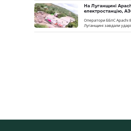
На Луганщині Apach
електростанцію, АЗ
Оператори ББпС Apachi 8
Луганщині завдали ударів