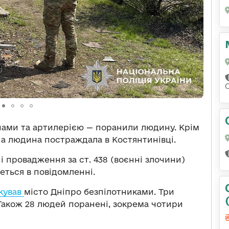
нами та артилерією — поранили людину. Крім
на людина постраждала в Костянтинівці.
і провадження за ст. 438 (воєнні злочини)
еться в повідомленні.
кував
місто Дніпро безпілотниками. Три
Також 28 людей поранені, зокрема чотири