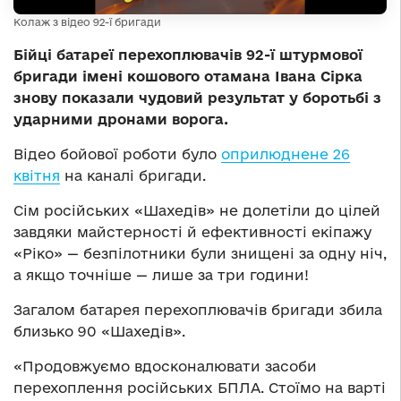
Колаж з відео 92-ї бригади
Бійці батареї перехоплювачів 92-ї штурмової
бригади імені кошового отамана Івана Сірка
знову показали чудовий результат у боротьбі з
ударними дронами ворога.
Відео бойової роботи було
оприлюднене 26
квітня
на каналі бригади.
Сім російських «Шахедів» не долетіли до цілей
завдяки майстерності й ефективності екіпажу
«Ріко» — безпілотники були знищені за одну ніч,
а якщо точніше — лише за три години!
Загалом батарея перехоплювачів бригади збила
близько 90 «Шахедів».
«Продовжуємо вдосконалювати засоби
перехоплення російських БПЛА. Стоїмо на варті