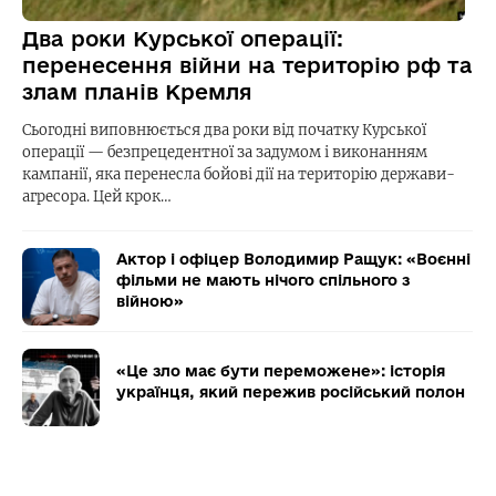
Два роки Курської операції:
перенесення війни на територію рф та
злам планів Кремля
Сьогодні виповнюється два роки від початку Курської
операції — безпрецедентної за задумом і виконанням
кампанії, яка перенесла бойові дії на територію держави-
агресора. Цей крок…
Актор і офіцер Володимир Ращук: «Воєнні
фільми не мають нічого спільного з
війною»
«Це зло має бути переможене»: історія
українця, який пережив російський полон