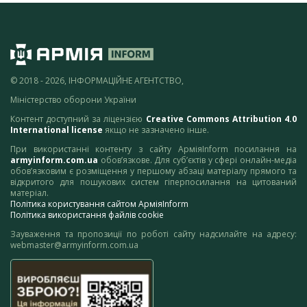
© 2018 - 2026, ІНФОРМАЦІЙНЕ АГЕНТСТВО,
Міністерство оборони України
Контент доступний за ліцензією
Creative Commons Attribution 4.0
International license
якщо не зазначено інше.
При використанні контенту з сайту АрміяInform посилання на
armyinform.com.ua
обов’язкове. Для суб’єктів у сфері онлайн-медіа
обов’язковим є розміщення у першому абзаці матеріалу прямого та
відкритого для пошукових систем гіперпосилання на цитований
матеріал.
Політика користування сайтом АрміяInform
Політика використання файлів cookie
Зауваження та пропозиції по роботі сайту надсилайте на адресу:
webmaster@armyinform.com.ua