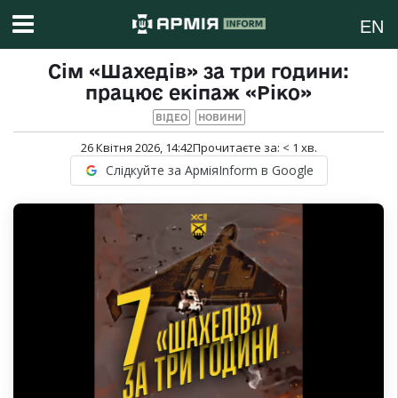
EN
Сім «Шахедів» за три години:
працює екіпаж «Ріко»
ВІДЕО
НОВИНИ
26 Квітня 2026, 14:42
Прочитаєте за:
< 1
хв.
Слідкуйте за АрміяInform в Google