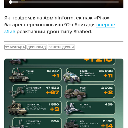
Як повідомляла АрміяInform, екіпаж «Ріко»
батареї перехоплювачів 92-ї бригади
вперше
збив
реактивний дрон типу Shahed.
92 БРИГАДА
ДРОНОПАД
ЗЕНІТНІ ДРОНИ