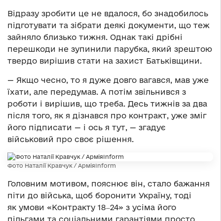
Відразу зробити це не вдалося, бо знадобилось
підготувати та зібрати деякі документи, що теж
зайняло близько тижня. Однак такі дрібні
перешкоди не зупинили парубка, який зрештою
твердо вирішив стати на захист Батьківщини.
— Якщо чесно, то я дуже довго вагався, мав уже
їхати, але передумав. А потім звільнився з
роботи і вирішив, що треба. Десь тижнів за два
після того, як я дізнався про контракт, уже зміг
його підписати — і ось я тут, — згадує
військовий про своє рішення.
Фото Наталії Кравчук / АрміяInform
Головним мотивом, пояснює він, стало бажання
піти до війська, щоб боронити Україну, тоді
як умови «Контракту 18‒24» з усіма його
пільгами та соціальними гарантіями просто