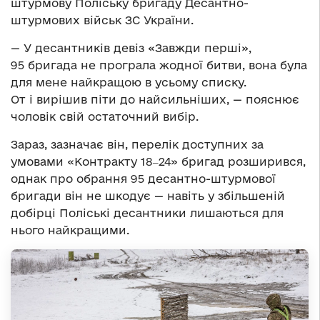
штурмову Поліську бригаду Десантно-
штурмових військ ЗС України.
— У десантників девіз «Завжди перші»,
95 бригада не програла жодної битви, вона була
для мене найкращою в усьому списку.
От і вирішив піти до найсильніших, — пояснює
чоловік свій остаточний вибір.
Зараз, зазначає він, перелік доступних за
умовами «Контракту 18‒24» бригад розширився,
однак про обрання 95 десантно-штурмової
бригади він не шкодує — навіть у збільшеній
добірці Поліські десантники лишаються для
нього найкращими.