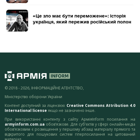
«Це зло має бути переможене»: історія
українця, який пережив російський полон
© 2018 - 2026, ІНФОРМАЦІЙНЕ АГЕНТСТВО,
Міністерство оборони України
Контент доступний за ліцензією
Creative Commons Attribution 4.0
International license
якщо не зазначено інше.
При використанні контенту з сайту АрміяInform посилання на
armyinform.com.ua
обов’язкове. Для суб’єктів у сфері онлайн-медіа
обов’язковим є розміщення у першому абзаці матеріалу прямого та
відкритого для пошукових систем гіперпосилання на цитований
матеріал.