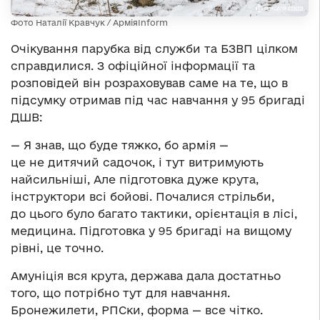
Фото Наталії Кравчук / АрміяInform
Очікування парубка від служби та БЗВП цілком
справдилися. З офіційної інформації та
розповідей він розраховував саме на те, що в
підсумку отримав під час навчання у 95 бригаді
ДШВ:
— Я знав, що буде тяжко, бо армія —
це не дитячий садочок, і тут витримують
найсильніші, Але підготовка дуже крута,
інструктори всі бойові. Почалися стрільби,
до цього було багато тактики, орієнтація в лісі,
медицина. Підготовка у 95 бригаді на вищому
рівні, це точно.
Амуніція вся крута, держава дала достатньо
того, що потрібно тут для навчання.
Бронежилети, РПСки, форма — все чітко.