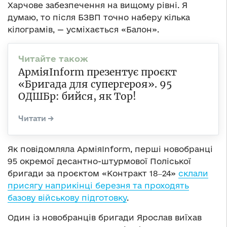
Харчове забезпечення на вищому рівні. Я
думаю, то після БЗВП точно наберу кілька
кілограмів, — усміхається «Балон».
АрміяInform презентує проєкт
«Бригада для супергероя». 95
ОДШБр: бийся, як Тор!
Як повідомляла АрміяInform, перші новобранці
95 окремої десантно-штурмової Поліської
бригади за проєктом «Контракт 18‒24»
склали
присягу наприкінці березня та проходять
базову військову підготовку
.
Один із новобранців бригади Ярослав виїхав