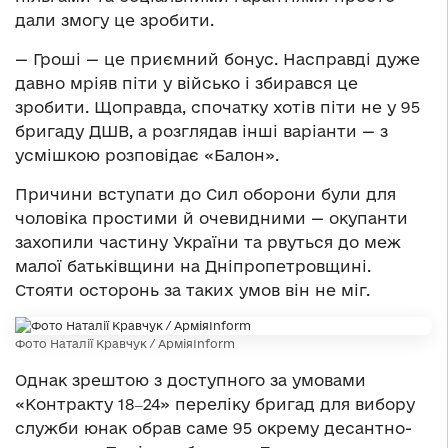
дали змогу це зробити.
— Гроші — це приємний бонус. Насправді дуже
давно мріяв піти у військо і збирався це
зробити. Щоправда, спочатку хотів піти не у 95
бригаду ДШВ, а розглядав інші варіанти — з
усмішкою розповідає «Балон».
Причини вступати до Сил оборони були для
чоловіка простими й очевидними — окупанти
захопили частину України та рвуться до меж
малої батьківщини на Дніпропетровщині.
Стояти осторонь за таких умов він не міг.
Фото Наталії Кравчук / АрміяInform
Однак зрештою з доступного за умовами
«Контракту 18‒24» переліку бригад для вибору
служби юнак обрав саме 95 окрему десантно-