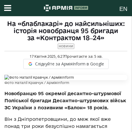
EN
На «блаблакарі» до найсильніших:
історія новобранця 95 бригади
за «Контрактом 18‒24»
НОВИНИ
17 Квітня 2025, 6:27
Прочитаєте за:
5
хв.
Слідкуйте за АрміяInform в Google
Фото Наталії Кравчук / АрміяInform
Новобранцю 95 окремої десантно-штурмової
Поліської бригади Десантно-штурмових військ
ЗС України з позивним «Балон» 18 років.
Він з Дніпропетровщини, до меж якої вже
понад три роки безуспішно намагається