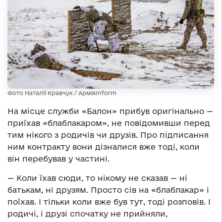
Фото Наталії Кравчук / АрміяInform
На місце служби «Балон» прибув оригінально —
приїхав «блаблакаром», не повідомивши перед
тим нікого з родичів чи друзів. Про підписання
ним контракту вони дізналися вже тоді, коли
він перебував у частині.
— Коли їхав сюди, то нікому не сказав — ні
батькам, ні друзям. Просто сів на «блаблакар» і
поїхав. І тільки коли вже був тут, тоді розповів. І
родичі, і друзі спочатку не прийняли,