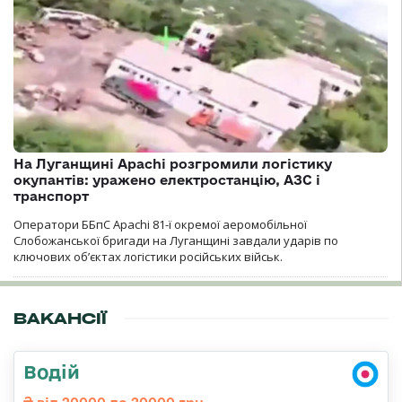
На Луганщині Apachi розгромили логістику
окупантів: уражено електростанцію, АЗС і
транспорт
Оператори ББпС Apachi 81-ї окремої аеромобільної
Слобожанської бригади на Луганщині завдали ударів по
ключових об’єктах логістики російських військ.
ВАКАНСІЇ
Водій