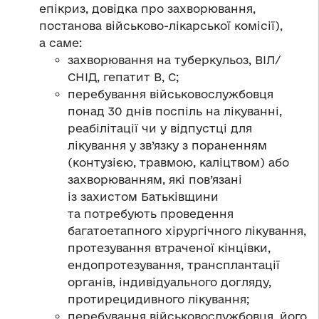
епікриз, довідка про захворювання,
постанова військово-лікарської комісії),
а саме:
захворювання на туберкульоз, ВІЛ/
СНІД, гепатит В, С;
перебування військовослужбовця
понад 30 днів поспіль на лікуванні,
реабілітації чи у відпустці для
лікування у зв’язку з пораненням
(контузією, травмою, каліцтвом) або
захворюванням, які пов’язані
із захистом Батьківщини
та потребують проведення
багатоетапного хірургічного лікування,
протезування втраченої кінцівки,
ендопротезування, трансплантації
органів, індивідуального догляду,
протирецидивного лікування;
перебування військовослужбовця, його