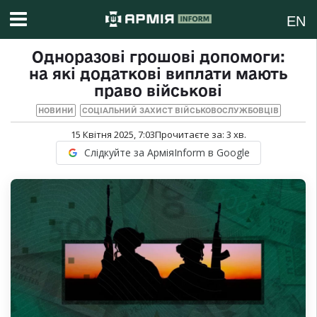
EN
Одноразові грошові допомоги:
на які додаткові виплати мають
право військові
НОВИНИ
СОЦІАЛЬНИЙ ЗАХИСТ ВІЙСЬКОВОСЛУЖБОВЦІВ
15 Квітня 2025, 7:03
Прочитаєте за:
3
хв.
Слідкуйте за АрміяInform в Google