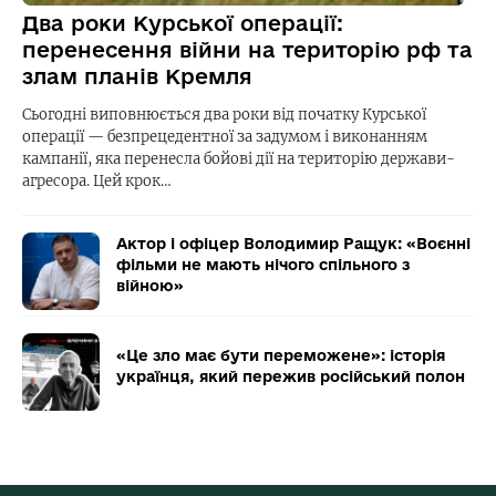
Два роки Курської операції:
перенесення війни на територію рф та
злам планів Кремля
Сьогодні виповнюється два роки від початку Курської
операції — безпрецедентної за задумом і виконанням
кампанії, яка перенесла бойові дії на територію держави-
агресора. Цей крок…
Актор і офіцер Володимир Ращук: «Воєнні
фільми не мають нічого спільного з
війною»
«Це зло має бути переможене»: історія
українця, який пережив російський полон