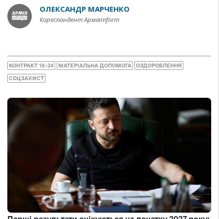
ОЛЕКСАНДР МАРЧЕНКО
Кореспондент АрміяInform
КОНТРАКТ 18-24
МАТЕРІАЛЬНА ДОПОМОГА
ОЗДОРОВЛЕННЯ
СОЦЗАХИСТ
Перші результати очікуються на початку 2027 року: