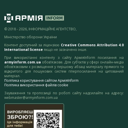
© 2018 - 2026, ІНФОРМАЦІЙНЕ АГЕНТСТВО,
Міністерство оборони України
Контент доступний за ліцензією
Creative Commons Attribution 4.0
International license
якщо не зазначено інше.
При використанні контенту з сайту АрміяInform посилання на
armyinform.com.ua
обов’язкове. Для суб’єктів у сфері онлайн-медіа
обов’язковим є розміщення у першому абзаці матеріалу прямого та
відкритого для пошукових систем гіперпосилання на цитований
матеріал.
Політика користування сайтом АрміяInform
Політика використання файлів cookie
Зауваження та пропозиції по роботі сайту надсилайте на адресу:
webmaster@armyinform.com.ua