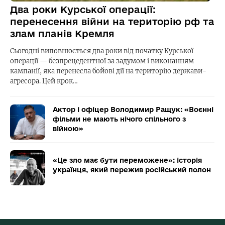
Два роки Курської операції:
перенесення війни на територію рф та
злам планів Кремля
Сьогодні виповнюється два роки від початку Курської
операції — безпрецедентної за задумом і виконанням
кампанії, яка перенесла бойові дії на територію держави-
агресора. Цей крок…
Актор і офіцер Володимир Ращук: «Воєнні
фільми не мають нічого спільного з
війною»
«Це зло має бути переможене»: історія
українця, який пережив російський полон