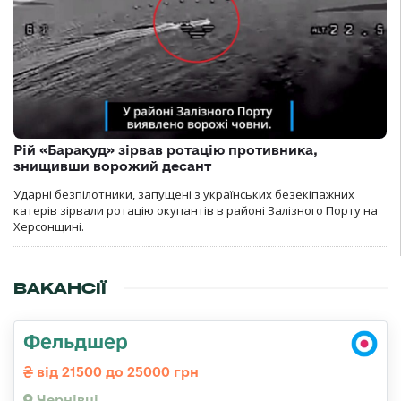
Рій «Баракуд» зірвав ротацію противника,
знищивши ворожий десант
Ударні безпілотники, запущені з українських безекіпажних
катерів зірвали ротацію окупантів в районі Залізного Порту на
Херсонщині.
ВАКАНСІЇ
Фельдшер
від 21500 до 25000 грн
Чернівці