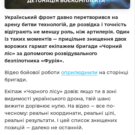
Український фронт давно перетворився на
арену битви технологій, де розвідка і точність
відіграють не меншу роль, ніж артилерія. Один
із таких моментів — прицільне знищення двох
ворожих гармат екіпажем бригади «Чорний
ліс» за допомогою розвідувального
безпілотника «Фурія».
Відео бойової роботи
оприлюднили
на сторінці
бригади.
Екіпаж «Чорного лісу» довів: якщо ти в зоні
видимості українського дрона, твій шанс
вижити дорівнює нулю. На відео — все по-
чесному: реальні координати, реальні цілі,
реальні результати. І цей список знищених
позицій — далеко не останній.