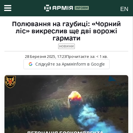
EN
Полювання на гаубиці: «Чорний
ліс» викреслив ще дві ворожі
гармати
НОВИНИ
28 Березня 2025, 17:23
Прочитаєте за:
< 1
хв.
Слідкуйте за АрміяInform в Google