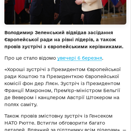
Володимир Зеленський відвідав засідання
Європейської ради на рівні лідерів, а також
провів зустрічі з європейськими керівниками.
Про це стало відомо
увечері 6 березня
.
«Хороші зустрічі з Президентом Європейської
ради Коштою та Президенткою Європейської
комісії фон дер Ляєн. Зустріч із Президентом
Франції Макроном, Премʼєр-міністром Бельгії
де Вевером і канцлером Австрії Штокером на
полях саміту.
Також провів змістовну зустріч із Генсеком
НАТО Рютте. Встигли обговорити багато
деталей. Вдячний за підтримку всім лідерам», —