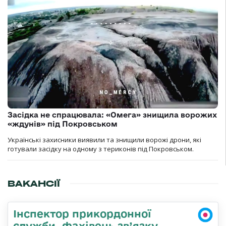
Засідка не спрацювала: «Омега» знищила ворожих
«ждунів» під Покровськом
Українські захисники виявили та знищили ворожі дрони, які
готували засідку на одному з териконів під Покровськом.
ВАКАНСІЇ
Інспектор прикордонної
служби, фахівець зв’язку