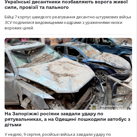
Українські десантники позбавляють ворога живої
сили, провізії та пального
Бійці 7 корпус швидкого реагування десантно-штурмових військ
ЗСУ поділилися видовищними кадрами з ураженнями низки
ворожих цілей.
На Запоріжжі росіяни завдали удару по
рятувальниках, а на Одещині пошкодили автобус з
дітьми
У неділю, 9 серпня, російські війська завдали удару по