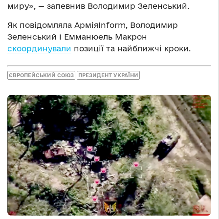
миру», — запевнив Володимир Зеленський.
Як повідомляла АрміяInform, Володимир
Зеленський і Емманюель Макрон
скоординували
позиції та найближчі кроки.
ЄВРОПЕЙСЬКИЙ СОЮЗ
ПРЕЗИДЕНТ УКРАЇНИ