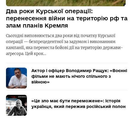
Два роки Курської операції:
перенесення війни на територію рф та
злам планів Кремля
Сьогодні виповнюється два роки від початку Курської
операції — безпрецедентної за задумом і виконанням
кампанії, яка перенесла бойові дії на територію держави-
агресора. Цей крок…
Актор і офіцер Володимир Ращук: «Воєнні
фільми не мають нічого спільного з
війною»
«Це зло має бути переможене»: історія
українця, який пережив російський полон