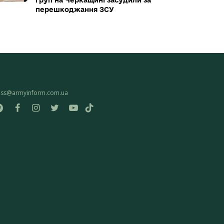
груп на Черкащині засудили за
перешкоджання ЗСУ
ess@armyinform.com.ua