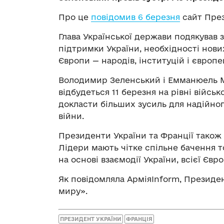
Про це
повідомив 6 березня
сайт През
Глава Української держави подякував 
підтримки України, необхідності нових
Європи — народів, інституцій і європ
Володимир Зеленський і Емманюель Ма
відбудеться 11 березня на рівні війсь
докласти більших зусиль для надійно
війни.
Президенти України та Франції також 
Лідери мають чітке спільне бачення 
на основі взаємодії України, всієї Євр
Як повідомляла АрміяInform, Презид
миру».
ПРЕЗИДЕНТ УКРАЇНИ
ФРАНЦІЯ