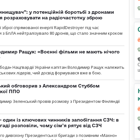
инищувач”: у потенційній боротьбі з дронами
я розраховувати на радіочастотну зброю
зброї спрямованої енергії RapidDestroyer під час
 з БпЛА нейтралізувало 80 дронів, що стало значним кроком
одимир Ращук: «Воєнні фільми не мають нічого
»
бода» Нацгвардії України капітан Володимир Ращук належить
ськових лідерів, чий досвід формувався вже в бою.
кий обговорив з Александром Стуббом
ької ППО
димир Зеленський провів розмову з Президентом Фінляндії
 один із ключових чинників запобігання СЗЧ: в
аді розповіли, чому сім’я рятує від СЗЧ
го дивізіону Президентської бригади з позивним «Махно»