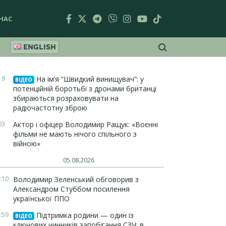
НАС
ENGLISH
19
На ім’я “Швидкий винищувач”: у
ВІДЕО
потенційній боротьбі з дронами британці
збираються розраховувати на
радіочастотну зброю
03
Актор і офіцер Володимир Ращук: «Воєнні
фільми не мають нічого спільного з
війною»
05.08.2026
:10
Володимир Зеленський обговорив з
Александром Стуббом посилення
української ППО
:59
Підтримка родини — один із
ВІДЕО
ключових чинників запобігання СЗЧ: в