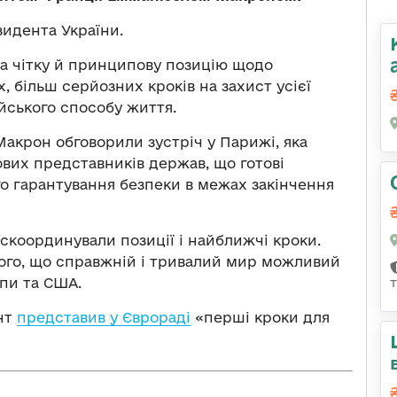
идента України.
за чітку й принципову позицію щодо
, більш серйозних кроків на захист усієї
ейського способу життя.
крон обговорили зустріч у Парижі, яка
кових представників держав, що готові
го гарантування безпеки в межах закінчення
скоординували позиції і найближчі кроки.
того, що справжній і тривалий мир можливий
опи та США.
ент
представив у Єврораді
«перші кроки для