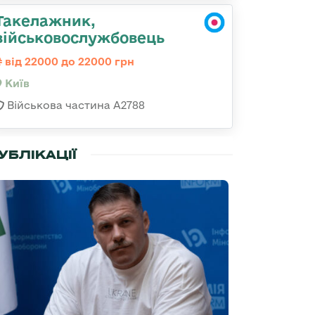
Такелажник,
військовослужбовець
від 22000 до 22000 грн
Київ
Військова частина А2788
УБЛІКАЦІЇ