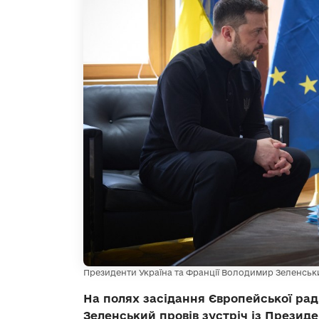
Президенти Україна та Франції Володимир Зеленськ
На полях засідання Європейської ра
Зеленський провів зустріч із Прези