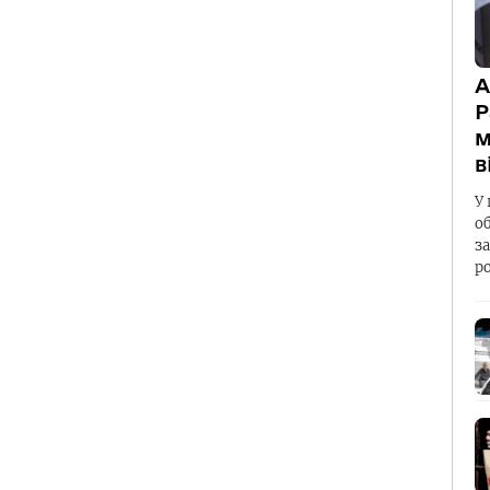
А
Р
м
в
У 
о
з
р