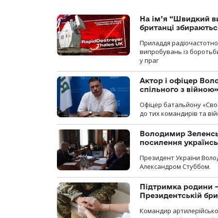
На ім’я “Швидкий в
британці збираютьс
Приладдя радіочастотної 
випробувань із боротьби
у праг
Актор і офіцер Вол
спільного з війною
Офіцер батальйону «Сво
до тих командирів та вій
Володимир Зеленсь
посилення українс
Президент України Воло
Александром Стуббом.
Підтримка родини —
Президентській бриг
Командир артилерійсько