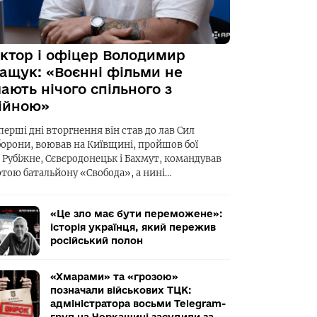
ктор і офіцер Володимир
ащук: «Воєнні фільми не
ають нічого спільного з
ійною»
перші дні вторгнення він став до лав Сил
борони, воював на Київщині, пройшов бої
а Рубіжне, Сєвєродонецьк і Бахмут, командував
отою батальйону «Свобода», а нині…
«Це зло має бути переможене»:
історія українця, який пережив
російський полон
«Хмарами» та «грозою»
позначали військових ТЦК:
адміністратора восьми Telegram-