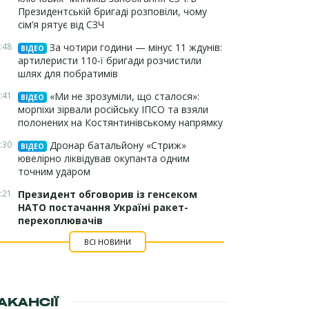
Президентській бригаді розповіли, чому
сім’я рятує від СЗЧ
:48
За чотири години — мінус 11 ждунів:
ВІДЕО
артилеристи 110-ї бригади розчистили
шлях для побратимів
:41
«Ми не зрозуміли, що сталося»:
ВІДЕО
морпіхи зірвали російську ІПСО та взяли
полонених на Костянтинівському напрямку
:30
Дронар батальйону «Стриж»
ВІДЕО
ювелірно ліквідував окупанта одним
точним ударом
:21
Президент обговорив із генсеком
НАТО постачання Україні ракет-
перехоплювачів
ВСІ НОВИНИ
АКАНСІЇ