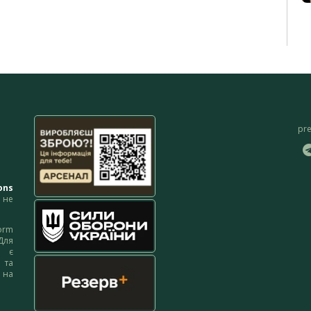
pr
ons
не
orm
Для
м є
 та
 на