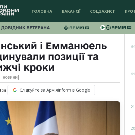
ГОЛОВНА
ВАКАНСІЇ
СОЦЗАХИСТ
ПРО 
ДОВІДНИК ВЕТЕРАНА
нський і Емманюель
6:
инували позиції та
ижчі кроки
6:
НОВИНИ
Слідкуйте за АрміяInform в Google
1
хв.
21
20