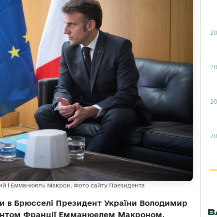
20
20
20
20
ий і Емманюель Макрон. Фото сайту Президента
ди в Брюсселі Президент України Володимир
В
дентом Франції Емманюелем Макроном.