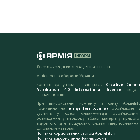
© 2018 - 2026, ІНФОРМАЦІЙНЕ АГЕНТСТВО,
Міністерство оборони України
Контент доступний за ліцензією
Creative Comm
Attribution 4.0 International license
якщо 
зазначено інше.
При використанні контенту з сайту АрміяInf
посилання на
armyinform.com.ua
обов’язкове. 
суб’єктів у сфері онлайн-медіа обов’язкови
розміщення у першому абзаці матеріалу прямого
відкритого для пошукових систем гіперпосилання
цитований матеріал.
Політика користування сайтом АрміяInform
Політика використання файлів cookie