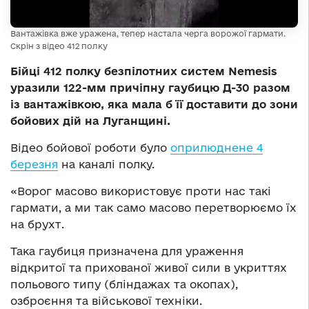
Вантажівка вже уражена, тепер настала черга ворожої гармати.
Скрін з відео 412 полку
Бійці 412 полку безпілотних систем Nemesis
уразили 122-мм причіпну гаубицю Д-30 разом
із вантажівкою, яка мала б її доставити до зони
бойових дій на Луганщині.
Відео бойової роботи було
оприлюднене 4
березня
на каналі полку.
«Ворог масово використовує проти нас такі
гармати, а ми так само масово перетворюємо їх
на брухт.
Така гаубиця призначена для ураження
відкритої та прихованої живої сили в укриттях
польового типу (бліндажах та окопах),
озброєння та військової техніки.