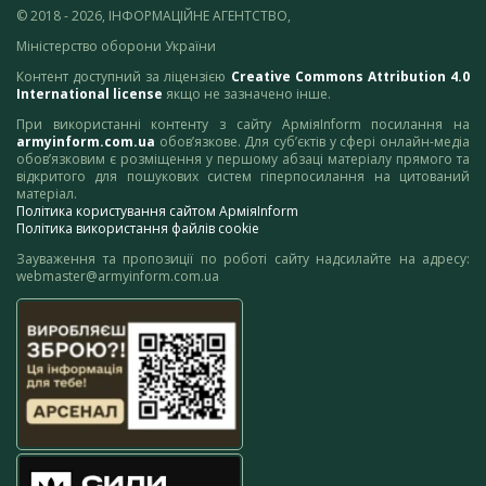
© 2018 - 2026, ІНФОРМАЦІЙНЕ АГЕНТСТВО,
Міністерство оборони України
Контент доступний за ліцензією
Creative Commons Attribution 4.0
International license
якщо не зазначено інше.
При використанні контенту з сайту АрміяInform посилання на
armyinform.com.ua
обов’язкове. Для суб’єктів у сфері онлайн-медіа
обов’язковим є розміщення у першому абзаці матеріалу прямого та
відкритого для пошукових систем гіперпосилання на цитований
матеріал.
Політика користування сайтом АрміяInform
Політика використання файлів cookie
Зауваження та пропозиції по роботі сайту надсилайте на адресу:
webmaster@armyinform.com.ua