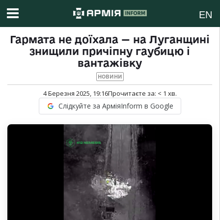
EN
Гармата не доїхала — на Луганщині
знищили причіпну гаубицю і
вантажівку
НОВИНИ
4 Березня 2025, 19:16
Прочитаєте за:
< 1
хв.
Слідкуйте за АрміяInform в Google