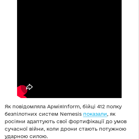
Як повідомляла АрміяInform, бійці 412 полку
безпілотних систем Nemesis
показали
, як
росіяни адаптують свої фортифікації до умов
сучасної війни, коли дрони стають потужною
ударною силою.