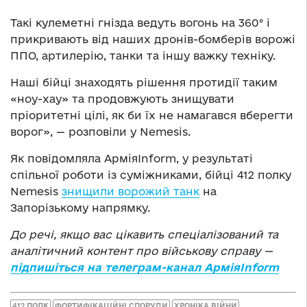
Такі кулеметні гнізда ведуть вогонь на 360° і
прикривають від наших дронів-бомберів ворожі
ППО, артилерію, танки та іншу важку техніку.
Наші бійці знаходять рішення протидії таким
«ноу-хау» та продовжують знищувати
пріоритетні цілі, як би їх не намагався вберегти
ворог», — розповіли у Nemesis.
Як повідомляла АрміяInform, у результаті
спільної роботи із суміжниками, бійці 412 полку
Nemesis
знищили ворожий танк
на
Запорізькому напрямку.
До речі, якщо вас цікавить спеціалізований та
аналітичний контент про військову справу —
підпишіться на телеграм-канал АрміяInform
412 ПОЛК
ФОРТИФІКАЦІЙНІ СПОРУДИ
ХРОНІКА ВІЙНИ