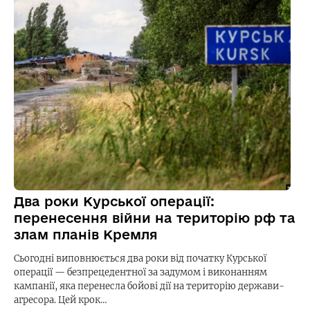
Два роки Курської операції:
перенесення війни на територію рф та
злам планів Кремля
Сьогодні виповнюється два роки від початку Курської
операції — безпрецедентної за задумом і виконанням
кампанії, яка перенесла бойові дії на територію держави-
агресора. Цей крок…