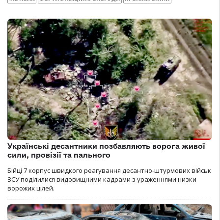
Українські десантники позбавляють ворога живої
сили, провізії та пального
Бійці 7 корпус швидкого реагування десантно-штурмових військ
ЗСУ поділилися видовищними кадрами з ураженнями низки
ворожих цілей.