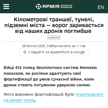
EN
Кілометрові траншеї, тунелі,
підземні міста — ворог заривається
від наших дронів поглибше
НОВИНИ
28 Лютого 2025, 7:46
Прочитаєте за:
< 1
хв.
Слідкуйте за АрміяInform в Google
Бійці 412 полку безпілотних систем Nemesis
показали, як росіяни адаптують свої
фортифікації до умов сучасної війни, коли
дрони стають потужною ударною силою.
Фото ворожих фортифікацій були
оприлюднені
на каналі полку
.