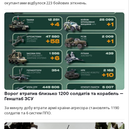
окупантами відбулося 223 бойових зіткнень.
Ворог втратив близько 1200 солдатів та корабель —
Генштаб ЗСУ
За минулу добу втрати армії країни-агресора становлять 1190
солдатів та 6 систем ППО.