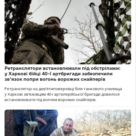
Ретранслятори встановлювали під обстрілами:
у Харкові бійці 40-ї артбригади забезпечили
зв’язок попри вогонь ворожих снайперів
Ретранслятор на дев’ятиповерхівці біля танкового училища
у Харкові зв’язківцям 40-ї артилерійської бригади довелося
встановлювати під вогнем ворожих снайперів.