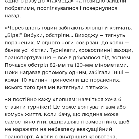
Одного разу до «Такмеда» на позицію зайшли
побратими, поспілкувалися і повернулися
назад.
«Через шість годин забігають хлопці й кричать:
„Біда!“ Вибухи, обстріли… Виходжу — тягнуть
поранених. У одного ноги розірвані до колін —
бачив усі кістки. Турнікети, кровоспинні заходи,
транспортування — все відбувалося під вогнем.
Почався обстріл 82-мм та 120-мм мінометами.
Поки надавав допомогу одним, забігали інші —
кожні 10 хвилин приносили ще поранених.
Всього того дня ми витягнули п’ятьох».
«Я постійно кажу хлопцям: навчіться хоча б
ставити турнікет! Це може врятувати вам або
комусь життя. Коли бачу, що людина може
самостійно йти, відправляю її самостійно, щоб
не наражати на небезпеку евакуаційний
транспорт. А коли є внутрішня кровотеча,