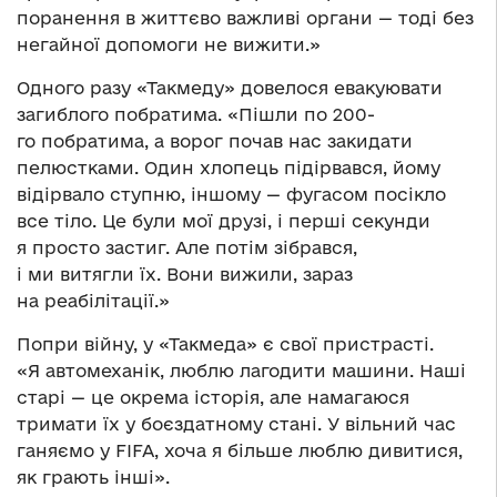
поранення в життєво важливі органи — тоді без
негайної допомоги не вижити.»
Одного разу «Такмеду» довелося евакуювати
загиблого побратима. «Пішли по 200-
го побратима, а ворог почав нас закидати
пелюстками. Один хлопець підірвався, йому
відірвало ступню, іншому — фугасом посікло
все тіло. Це були мої друзі, і перші секунди
я просто застиг. Але потім зібрався,
і ми витягли їх. Вони вижили, зараз
на реабілітації.»
Попри війну, у «Такмеда» є свої пристрасті.
«Я автомеханік, люблю лагодити машини. Наші
старі — це окрема історія, але намагаюся
тримати їх у боєздатному стані. У вільний час
ганяємо у FIFA, хоча я більше люблю дивитися,
як грають інші».