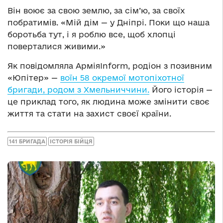
Він воює за свою землю, за сім’ю, за своїх
побратимів. «Мій дім — у Дніпрі. Поки що наша
боротьба тут, і я роблю все, щоб хлопці
поверталися живими.»
Як повідомляла АрміяInform, родіон з позивним
«Юпітер» —
воїн 58 окремої мотопіхотної
бригади, родом з Хмельниччини.
Його історія —
це приклад того, як людина може змінити своє
життя та стати на захист своєї країни.
141 БРИГАДА
ІСТОРІЯ БІЙЦЯ