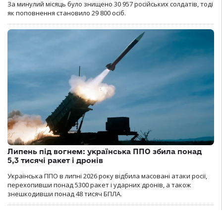
За минулий місяць було знищено 30 957 російських солдатів, тоді
як поповнення становило 29 800 осіб.
Липень під вогнем: українська ППО збила понад
5,3 тисячі ракет і дронів
Українська ППО в липні 2026 року відбила масовані атаки росії,
перехопивши понад 5300 ракет і ударних дронів, а також
знешкодивши понад 48 тисяч БПЛА.