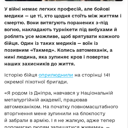
У війні немає легких професій, але бойові
медики — це ті, хто щодня стоїть між життям і
смертю. Вони витягують поранених з-під
вогню, накладають турнікети під вибухами й
роблять усе можливе, щоб врятувати кожного
бійця. Один із таких медиків — воїн із
позивним «Такмед». Колись автомеханік, а
нині людина, яка зупиняє кров і повертає
наших захисників до життя.
Історію бійця
оприлюднили
на сторінці 141
окремої піхотної бригади.
«Я родом із Дніпра, навчався у Національній
металургійній академії, працював
автомеханіком. На початку повномасштабного
вторгнення мене зупинили на блокпосту
й забрали в армію. І я не жалкую, адже тепер
допомагаю людям залишатися живими», —