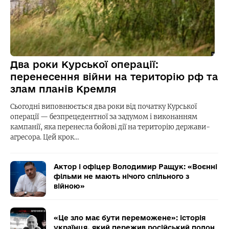
Два роки Курської операції:
перенесення війни на територію рф та
злам планів Кремля
Сьогодні виповнюється два роки від початку Курської
операції — безпрецедентної за задумом і виконанням
кампанії, яка перенесла бойові дії на територію держави-
агресора. Цей крок…
Актор і офіцер Володимир Ращук: «Воєнні
фільми не мають нічого спільного з
війною»
«Це зло має бути переможене»: історія
українця, який пережив російський полон