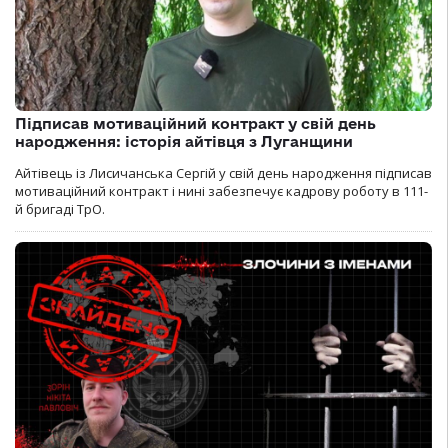
Підписав мотиваційний контракт у свій день
народження: історія айтівця з Луганщини
Айтівець із Лисичанська Сергій у свій день народження підписав
мотиваційний контракт і нині забезпечує кадрову роботу в 111-
й бригаді ТрО.