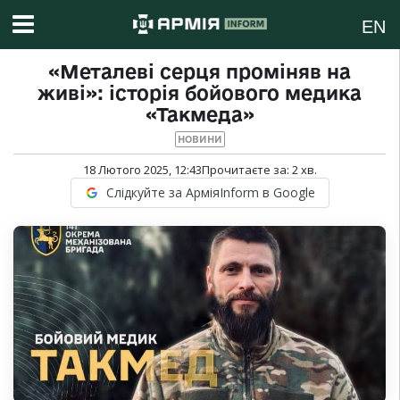
EN
«Металеві серця проміняв на
живі»: історія бойового медика
«Такмеда»
НОВИНИ
18 Лютого 2025, 12:43
Прочитаєте за:
2
хв.
Слідкуйте за АрміяInform в Google