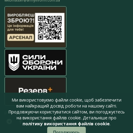
webmaster@armyinform.com.ua
Ми використовуємо файли cookie, щоб забезпечити
вам найкращий досвід роботи на нашому сайті.
Продовжуючи користуватися сайтом, ви погоджуєтесь
press@armyinform.com.ua
на використання файлів cookie. Детальніше про
політику використання файлів cookie
.
Погоджуюсь