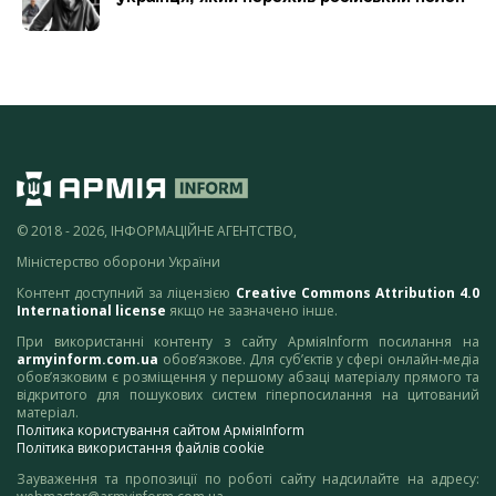
© 2018 - 2026, ІНФОРМАЦІЙНЕ АГЕНТСТВО,
Міністерство оборони України
Контент доступний за ліцензією
Creative Commons Attribution 4.0
International license
якщо не зазначено інше.
При використанні контенту з сайту АрміяInform посилання на
armyinform.com.ua
обов’язкове. Для суб’єктів у сфері онлайн-медіа
обов’язковим є розміщення у першому абзаці матеріалу прямого та
відкритого для пошукових систем гіперпосилання на цитований
матеріал.
Політика користування сайтом АрміяInform
Політика використання файлів cookie
Зауваження та пропозиції по роботі сайту надсилайте на адресу: