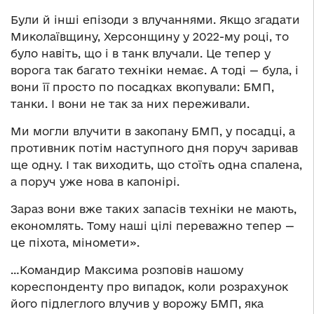
Були й інші епізоди з влучаннями. Якщо згадати
Миколаївщину, Херсонщину у 2022-му році, то
було навіть, що і в танк влучали. Це тепер у
ворога так багато техніки немає. А тоді — була, і
вони її просто по посадках вкопували: БМП,
танки. І вони не так за них переживали.
Ми могли влучити в закопану БМП, у посадці, а
противник потім наступного дня поруч заривав
ще одну. І так виходить, що стоїть одна спалена,
а поруч уже нова в капонірі.
Зараз вони вже таких запасів техніки не мають,
економлять. Тому наші цілі переважно тепер —
це піхота, міномети».
…Командир Максима розповів нашому
кореспонденту про випадок, коли розрахунок
його підлеглого влучив у ворожу БМП, яка