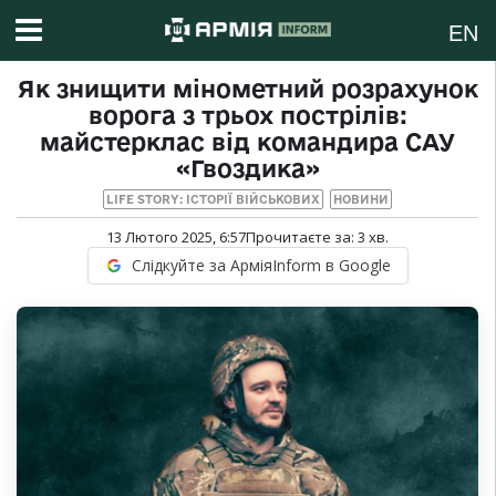
EN
Як знищити мінометний розрахунок
ворога з трьох пострілів:
майстерклас від командира САУ
«Гвоздика»
LIFE STORY: ІСТОРІЇ ВІЙСЬКОВИХ
НОВИНИ
13 Лютого 2025, 6:57
Прочитаєте за:
3
хв.
Слідкуйте за АрміяInform в Google