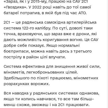
«Зараз, як і у 2015-му, працюю на САУ 2С1
«Гвоздика». У 2022 році навіть до тої самої
батареї потрапив, в якій був під час АТО.
2С1 — це радянська самохідна артилерійська
система 122-го калібру. По суті, доволі таки
точна, враховуючи, що зараз вже є дрони, які
дають можливість коригування вогню. Ця САУ
добре себе показує. Якщо нормальні
боєприпаси, можна навіть десь з третього
пострілу в район цілі влучати.
Система ефективна для знищення живої сили,
мінометів, легкоброньованих цілей.
Здебільшого по піхоті працюємо, мінометних
розрахунках ворожих.
Вся наводка у радянських системах однакова,
якщо ти колись навчився, то все там більш-
менш схоже, зможеш і на 2С1 працювати.