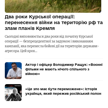
Два роки Курської операції:
перенесення війни на територію рф та
злам планів Кремля
Сьогодні виповнюється два роки від початку Курської
операції — безпрецедентної за задумом і виконанням
кампанії, яка перенесла бойові дії на територію держави-
агресора. Цей крок…
Актор і офіцер Володимир Ращук: «Воєнні
фільми не мають нічого спільного з
війною»
«Це зло має бути переможене»: історія
українця, який пережив російський полон