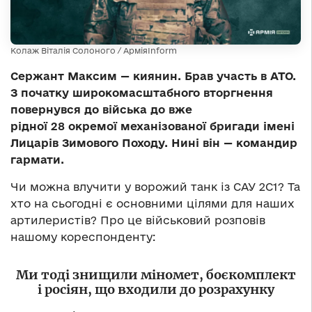
Колаж Віталія Солоного / АрміяInform
Сержант Максим — киянин. Брав участь в АТО.
З початку широкомасштабного вторгнення
повернувся до війська до вже
рідної 28 окремої механізованої бригади імені
Лицарів Зимового Походу. Нині він — командир
гармати.
Чи можна влучити у ворожий танк із САУ 2С1? Та
хто на сьогодні є основними цілями для наших
артилеристів? Про це військовий розповів
нашому кореспонденту:
Ми тоді знищили міномет, боєкомплект
і росіян, що входили до розрахунку