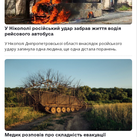
У Нікополі російський удар забрав життя водія
рейсового автобуса
У Нікополі Дніпропетровської області внаслідок російського
удару загинула одна людина, ще одна дістала поранень.
Медик розповів про складність евакуації