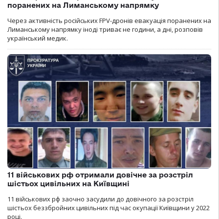
поранених на Лиманському напрямку
Через активність російських FPV-дронів евакуація поранених на
Лиманському напрямку іноді триває не години, а дні, розповів
український медик.
11 військових рф отримали довічне за розстріл
шістьох цивільних на Київщині
11 військових рф заочно засудили до довічного за розстріл
шістьох беззбройних цивільних під час окупації Київщини у 2022
році.