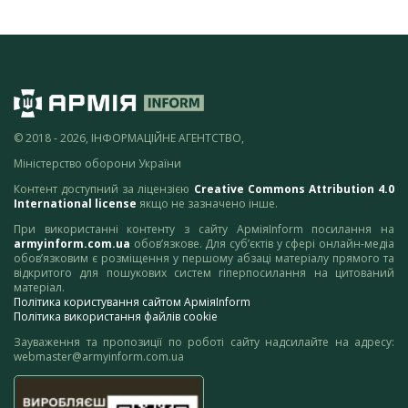
© 2018 - 2026, ІНФОРМАЦІЙНЕ АГЕНТСТВО,
Міністерство оборони України
Контент доступний за ліцензією
Creative Commons Attribution 4.0
International license
якщо не зазначено інше.
При використанні контенту з сайту АрміяInform посилання на
armyinform.com.ua
обов’язкове. Для суб’єктів у сфері онлайн-медіа
обов’язковим є розміщення у першому абзаці матеріалу прямого та
відкритого для пошукових систем гіперпосилання на цитований
матеріал.
Політика користування сайтом АрміяInform
Політика використання файлів cookie
Зауваження та пропозиції по роботі сайту надсилайте на адресу:
webmaster@armyinform.com.ua