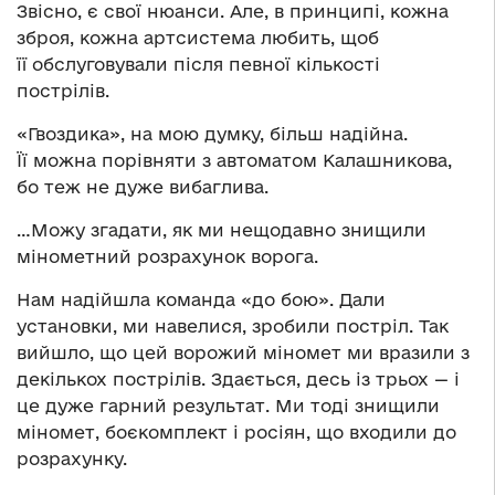
Звісно, є свої нюанси. Але, в принципі, кожна
зброя, кожна артсистема любить, щоб
її обслуговували після певної кількості
пострілів.
«Гвоздика», на мою думку, більш надійна.
Її можна порівняти з автоматом Калашникова,
бо теж не дуже вибаглива.
…Можу згадати, як ми нещодавно знищили
мінометний розрахунок ворога.
Нам надійшла команда «до бою». Дали
установки, ми навелися, зробили постріл. Так
вийшло, що цей ворожий міномет ми вразили з
декількох пострілів. Здається, десь із трьох — і
це дуже гарний результат. Ми тоді знищили
міномет, боєкомплект і росіян, що входили до
розрахунку.