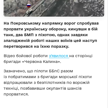
На Покровському напрямку ворог спробував
прорвати українську оборону, кинувши в бій
танк, два БМП з піхотою, однак завдяки
злагодженій роботі наших воїнів цей наступ
перетворився на їхню поразку.
Відео бойової роботи
з’явилося
на сторінці
бригади «Червона Калина».
Зазначено, що пілоти ББпС разом
із побратимами з бригади морської піхоти
відпрацювали з безпілотників по ворожій
техніці, позбавивши окупантів шансів
прорватися.