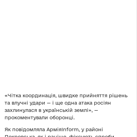
«Чітка координація, швидке прийняття рішень
та влучні удари — і ще одна атака росіян
захлинулася в українській землі», —
прокоментували оборонці.
Як повідомляла АрміяInform, у районі
Покровська, як і раніше, фіксують спроби