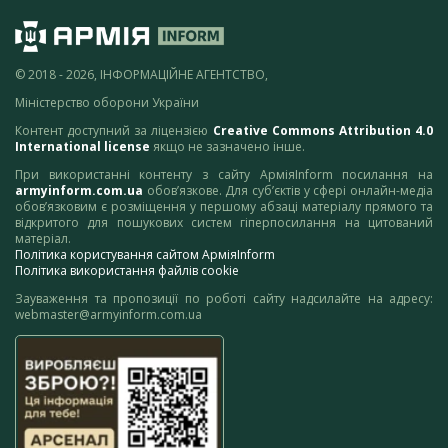
© 2018 - 2026, ІНФОРМАЦІЙНЕ АГЕНТСТВО,
Міністерство оборони України
Контент доступний за ліцензією
Creative Commons Attribution 4.0
International license
якщо не зазначено інше.
При використанні контенту з сайту АрміяInform посилання на
armyinform.com.ua
обов’язкове. Для суб’єктів у сфері онлайн-медіа
обов’язковим є розміщення у першому абзаці матеріалу прямого та
відкритого для пошукових систем гіперпосилання на цитований
матеріал.
Політика користування сайтом АрміяInform
Політика використання файлів cookie
Зауваження та пропозиції по роботі сайту надсилайте на адресу:
webmaster@armyinform.com.ua