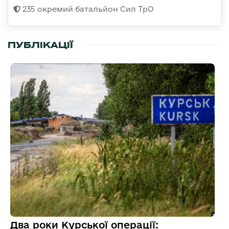
235 окремий батальйон Сил ТрО
ПУБЛІКАЦІЇ
Два роки Курської операції: