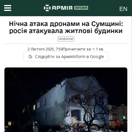
EN
Нічна атака дронами на Сумщині:
росія атакувала житлові будинки
НОВИНИ
2 Лютого 2025, 7:50
Прочитаєте за:
< 1
хв.
Слідкуйте за АрміяInform в Google