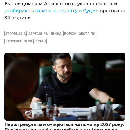
Як повідомляла АрміяInform, українські воїни
розбирають завали інтернату в Суджі
: врятовано
84 людини.
STOPRUSSIA
АГРЕСІЯ РФ
ВІЙНА
ВОРОЖІ ОБСТРІЛИ
ВТОРГНЕННЯ РФ
СУМИ
Перші результати очікуються на початку 2027 року:
Президент розповів про роботу над вітчизняною