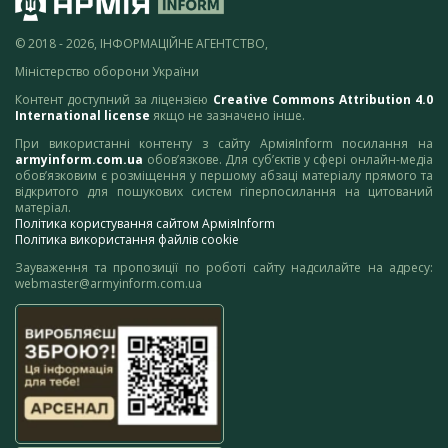
© 2018 - 2026, ІНФОРМАЦІЙНЕ АГЕНТСТВО,
Міністерство оборони України
Контент доступний за ліцензією
Creative Commons Attribution 4.0
International license
якщо не зазначено інше.
При використанні контенту з сайту АрміяInform посилання на
armyinform.com.ua
обов’язкове. Для суб’єктів у сфері онлайн-медіа
обов’язковим є розміщення у першому абзаці матеріалу прямого та
відкритого для пошукових систем гіперпосилання на цитований
матеріал.
Політика користування сайтом АрміяInform
Політика використання файлів cookie
Зауваження та пропозиції по роботі сайту надсилайте на адресу:
webmaster@armyinform.com.ua