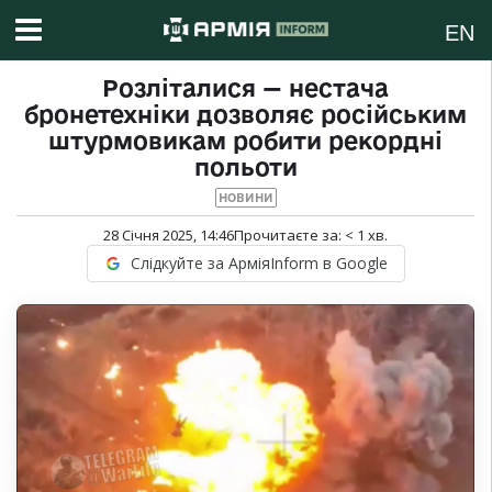
EN
Розліталися — нестача
бронетехніки дозволяє російським
штурмовикам робити рекордні
польоти
НОВИНИ
28 Січня 2025, 14:46
Прочитаєте за:
< 1
хв.
Слідкуйте за АрміяInform в Google