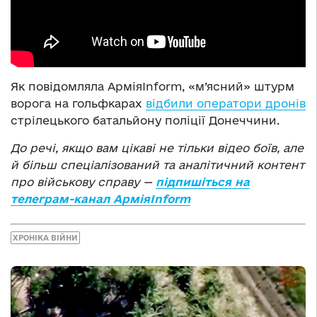
Як повідомляла АрміяInform, «м’ясний» штурм
ворога на гольфкарах
відбили оператори дронів
стрілецького батальйону поліції Донеччини.
До речі, якщо вам цікаві не тільки відео боїв, але
й більш спеціалізований та аналітичний контент
про військову справу —
підпишіться на
телеграм-канал АрміяInform
ХРОНІКА ВІЙНИ