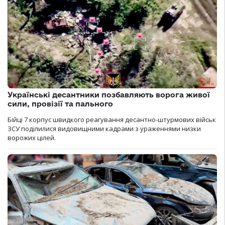
Українські десантники позбавляють ворога живої
сили, провізії та пального
Бійці 7 корпус швидкого реагування десантно-штурмових військ
ЗСУ поділилися видовищними кадрами з ураженнями низки
ворожих цілей.