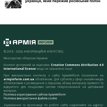
українця, який пережив російський полон
© 2018 - 2026, ІНФОРМАЦІЙНЕ АГЕНТСТВО,
Міністерство оборони України
Контент доступний за ліцензією
Creative Commons Attribution 4.0
International license
якщо не зазначено інше.
При використанні контенту з сайту АрміяInform посилання на
armyinform.com.ua
обов’язкове. Для суб’єктів у сфері онлайн-медіа
обов’язковим є розміщення у першому абзаці матеріалу прямого та
відкритого для пошукових систем гіперпосилання на цитований
матеріал.
Політика користування сайтом АрміяInform
Політика використання файлів cookie
Зауваження та пропозиції по роботі сайту надсилайте на адресу: