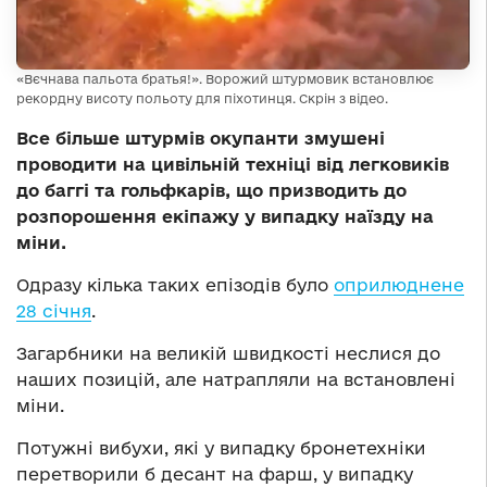
«Вєчнава пальота братья!». Ворожий штурмовик встановлює
рекордну висоту польоту для піхотинця. Скрін з відео.
Все більше штурмів окупанти змушені
проводити на цивільній техніці від легковиків
до баггі та гольфкарів, що призводить до
розпорошення екіпажу у випадку наїзду на
міни.
Одразу кілька таких епізодів було
оприлюднене
28 січня
.
Загарбники на великій швидкості неслися до
наших позицій, але натрапляли на встановлені
міни.
Потужні вибухи, які у випадку бронетехніки
перетворили б десант на фарш, у випадку