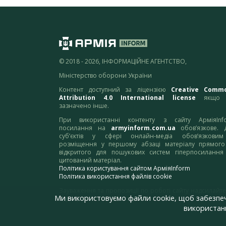
© 2018 - 2026, ІНФОРМАЦІЙНЕ АГЕНТСТВО,
Міністерство оборони України
Контент доступний за ліцензією
Creative Comm
Attribution 4.0 International license
якщо 
зазначено інше.
При використанні контенту з сайту АрміяInf
посилання на
armyinform.com.ua
обов’язкове. 
суб’єктів у сфері онлайн-медіа обов’язкови
розміщення у першому абзаці матеріалу прямого
відкритого для пошукових систем гіперпосилання
цитований матеріал.
Політика користування сайтом АрміяInform
Політика використання файлів cookie
Зауваження та пропозиції по роботі сайту надсилайте
Ми використовуємо файли cookie, щоб забезпе
адресу:
webmaster@armyinform.com.ua
використанн