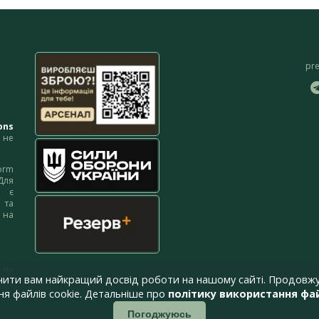
pr
ons
не
orm
Для
м є
 та
 на
 на
чити вам найкращий досвід роботи на нашому сайті. Продовжу
я файлів cookie. Детальніше про
політику використання фай
Погоджуюсь