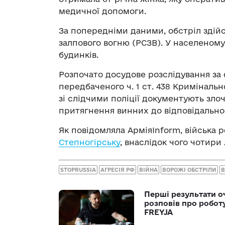
медичної допомоги.
За попередніми даними, обстріл здій
залпового вогню (РСЗВ). У населеном
будинків.
Розпочато досудове розслідування за
передбаченого ч. 1 ст. 438 Криміналь
зі слідчими поліції документують зло
притягнення винних до відповідальнос
Як повідомляла АрміяInform, війська 
Степногірську
, внаслідок чого чотир
STOPRUSSIA
АГРЕСІЯ РФ
ВІЙНА
ВОРОЖІ ОБСТРІЛИ
В
Перші результати о
розповів про робот
FREYJA