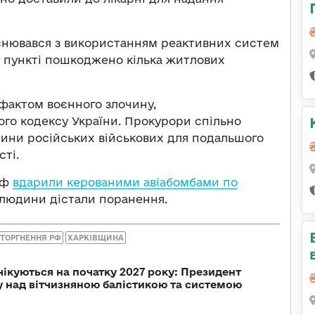
снювався з використанням реактивних систем
у пункті пошкоджено кілька житлових
 фактом воєнного злочину,
ного кодексу України. Прокурори спільно
чини російських військових для подальшого
ті.
рф
вдарили керованими авіабомбами по
и людини дістали поранення.
ТОРГНЕННЯ РФ
ХАРКІВЩИНА
чікуються на початку 2027 року: Президент
у над вітчизняною балістикою та системою