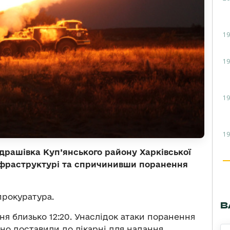
19
19
19
19
ндрашівка Куп’янського району Харківської
нфраструктурі та спричинивши поранення
прокуратура.
В
чня близько 12:20. Унаслідок атаки поранення
вно доставили до лікарні для надання