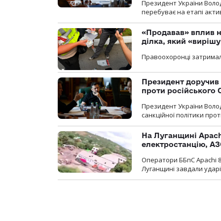
Президент України Воло
перебуває на етапі актив
«Продавав» вплив н
ділка, який «виріш
Правоохоронці затримал
Президент доручив 
проти російського
Президент України Воло
санкційної політики проти
На Луганщині Apach
електростанцію, АЗ
Оператори ББпС Apachi 8
Луганщині завдали ударів