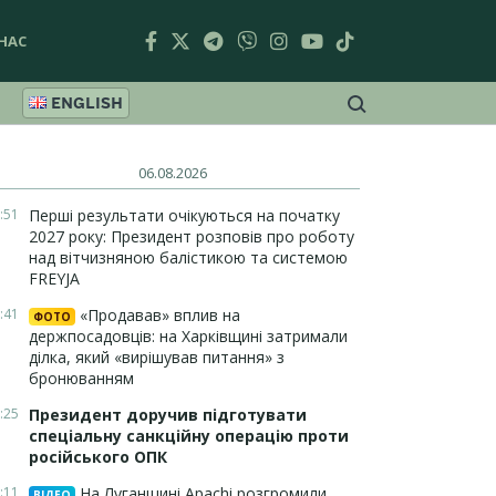
НАС
ENGLISH
06.08.2026
:51
Перші результати очікуються на початку
2027 року: Президент розповів про роботу
над вітчизняною балістикою та системою
FREYJA
:41
«Продавав» вплив на
ФОТО
держпосадовців: на Харківщині затримали
ділка, який «вирішував питання» з
бронюванням
:25
Президент доручив підготувати
спеціальну санкційну операцію проти
російського ОПК
:11
На Луганщині Apachi розгромили
ВІДЕО