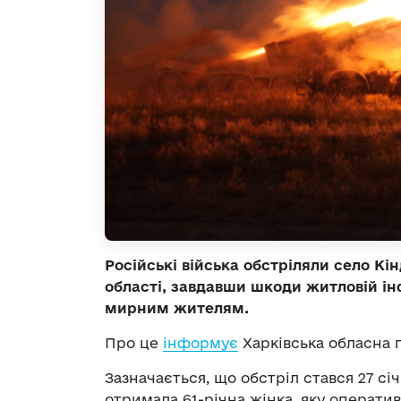
Російські війська обстріляли село Кі
області, завдавши шкоди житловій і
мирним жителям.
Про це
інформує
Харківська обласна 
Зазначається, що обстріл стався 27 сі
отримала 61-річна жінка, яку операти