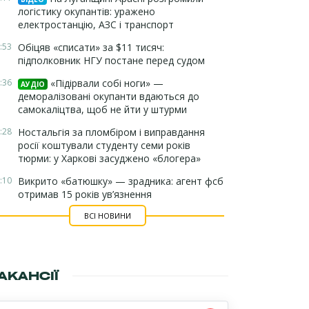
логістику окупантів: уражено
електростанцію, АЗС і транспорт
:53
Обіцяв «списати» за $11 тисяч:
підполковник НГУ постане перед судом
:36
«Підірвали собі ноги» —
АУДІО
деморалізовані окупанти вдаються до
самокаліцтва, щоб не йти у штурми
:28
Ностальгія за пломбіром і виправдання
росії коштували студенту семи років
тюрми: у Харкові засуджено «блогера»
:10
Викрито «батюшку» — зрадника: агент фсб
отримав 15 років ув’язнення
ВСІ НОВИНИ
АКАНСІЇ