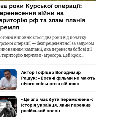
ва роки Курської операції:
еренесення війни на
ериторію рф та злам планів
ремля
ьогодні виповнюється два роки від початку
урської операції — безпрецедентної за задумом
виконанням кампанії, яка перенесла бойові дії
а територію держави-агресора. Цей крок…
Актор і офіцер Володимир
Ращук: «Воєнні фільми не мають
нічого спільного з війною»
«Це зло має бути переможене»:
історія українця, який пережив
російський полон