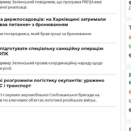
димир Зеленський повідомив, що програма FREYJA вже
ної реалізації.
а держпосадовців: на Харківщині затримали
ував питання» з бронюванням
и посередника, який брав гроші за бронювання.
підготувати спеціальну санкційну операцію
 ОПК
димир Зеленський провів координаційну нараду щодо
 росії.
i розгромили логістику окупантів: уражено
С і транспорт
1-ї окремої аеромобільної Слобожанської бригади на
 по ключових об’єктах логістики російських військ.