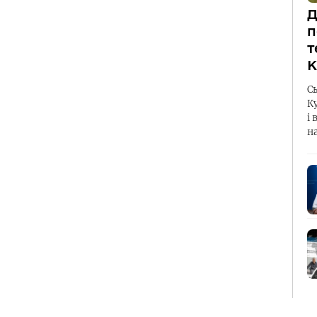
Д
п
т
К
С
К
і 
н