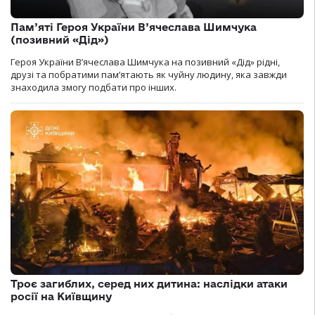
Пам’яті Героя України В’ячеслава Шимчука
(позивний «Дід»)
Героя України В’ячеслава Шимчука на позивний «Дід» рідні,
друзі та побратими пам’ятають як чуйну людину, яка завжди
знаходила змогу подбати про інших.
Троє загиблих, серед них дитина: наслідки атаки
росії на Київщину