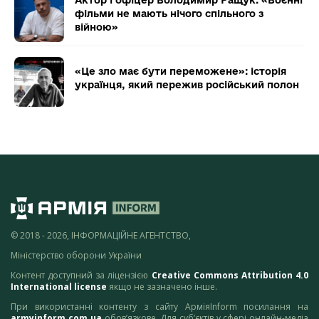
фільми не мають нічого спільного з
війною»
«Це зло має бути переможене»: історія
українця, який пережив російський полон
© 2018 - 2026, ІНФОРМАЦІЙНЕ АГЕНТСТВО,
Міністерство оборони України
Контент доступний за ліцензією
Creative Commons Attribution 4.0
International license
якщо не зазначено інше.
При використанні контенту з сайту АрміяInform посилання на
armyinform.com.ua
обов’язкове. Для суб’єктів у сфері онлайн-медіа