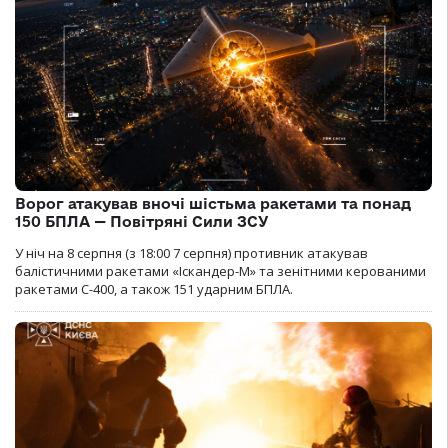
Ворог атакував вночі шістьма ракетами та понад
150 БПЛА — Повітряні Сили ЗСУ
У ніч на 8 серпня (з 18:00 7 серпня) противник атакував
балістичними ракетами «Іскандер-М» та зенітними керованими
ракетами С-400, а також 151 ударним БПЛА.