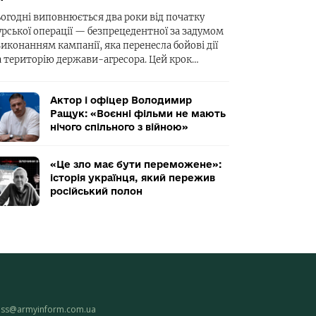
ьогодні виповнюється два роки від початку
урської операції — безпрецедентної за задумом
виконанням кампанії, яка перенесла бойові дії
а територію держави-агресора. Цей крок…
Актор і офіцер Володимир
Ращук: «Воєнні фільми не мають
нічого спільного з війною»
«Це зло має бути переможене»:
історія українця, який пережив
російський полон
ess@armyinform.com.ua