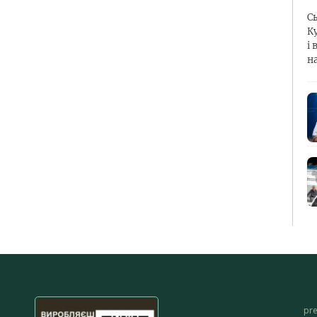
С
К
і 
н
pr