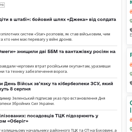
РЯ
діти в штабі»: бойовий шлях «Джека» від солдата
пілотних систем «Star» розповів, як став військовим, чим
 хто нині має перевагу у війні дронів.
меги» знищили дві ББМ та вантажівку росіян на
и» завдали чергових втрат російським окупантам, уразивши
и та техніку забезпечення ворога.
и День Військ зв’язку та кібербезпеки ЗСУ, який
уть 8 серпня
димир Зеленський підписав указ про встановлення Дня
езпеки Збройних Сил України.
ілізованих: посадовців ТЦК підозрюють у
ром «Оберіг»
 колишньому начальнику районного ТЦК та СП на Буковині, а