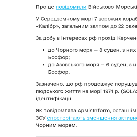
Про це
повідомили
Військово-Морські
У Середземному морі 7 ворожих корабл
«Калібр», загальним залпом до 22 раке
За добу в інтересах рф прохід Керче
до Чорного моря — 8 суден, з ни
Босфор;
до Азовського моря — 6 суден, з 
Босфор.
Зазначено, що рф продовжує порушув
людського життя на морі 1974 р. (SOL
ідентифікації.
Як повідомляла АрміяInform, останні
ЗСУ
спостерігають зменшення активно
Чорним морем.