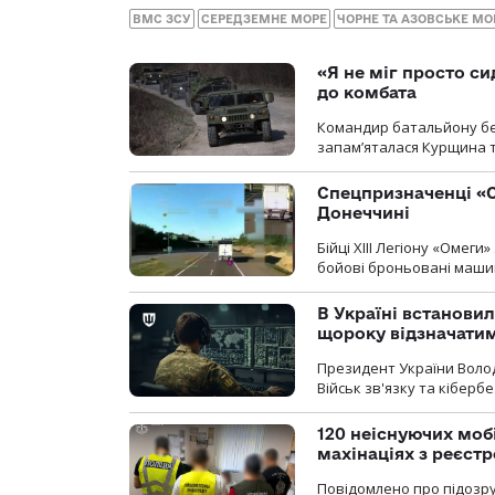
ВМС ЗСУ
СЕРЕДЗЕМНЕ МОРЕ
ЧОРНЕ ТА АЗОВСЬКЕ МО
«Я не міг просто си
до комбата
Командир батальйону без
запам’яталася Курщина та
Спецпризначенці «О
Донеччині
Бійці ХІІІ Легіону «Омег
бойові броньовані машин
В Україні встановил
щороку відзначатим
Президент України Воло
Військ зв'язку та кіберб
120 неіснуючих моб
махінаціях з реєст
Повідомлено про підозру