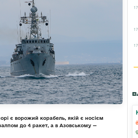
17
17
17
В
орі є ворожий корабель, якій є носієм
залпом до 4 ракет, а в Азовському —