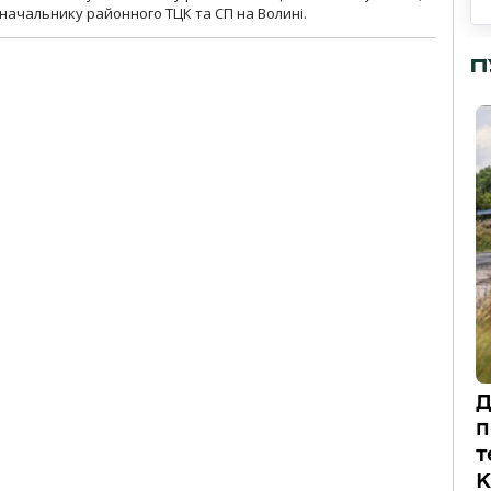
начальнику районного ТЦК та СП на Волині.
П
Д
п
т
К