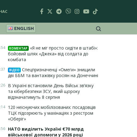
НАС
ENGLISH
:54
«Я не міг просто сидіти в штабі»:
КОМЕНТАР
бойовий шлях «Джека» від солдата до
комбата
:37
Спецпризначенці «Омеги» знищили
ВІДЕО
дві ББМ та вантажівку росіян на Донеччині
:26
В Україні встановили День Військ зв’язку
та кібербезпеки ЗСУ, який щороку
відзначатимуть 8 серпня
:14
120 неіснуючих мобілізованих: посадовців
ТЦК підозрюють у махінаціях з реєстром
«Оберіг»
:56
НАТО виділить Україні €70 млрд
військової допомоги у 2026 році