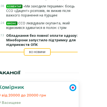
:38
«Ми заходили першими»: боєць
КОМЕНТАР
ССО «Дацент» розповів, як вижив після
важкого поранення на Курщині
:24
ССО ліквідували окупанта, який
АНОНС
відмовився здаватися в полон: стрім
:13
Обладнання без повної оплати одразу:
Міноборони запустило підтримку для
підприємств ОПК
ВСІ НОВИНИ
АКАНСІЇ
Комірник
від 20000 до 20000 грн
Васищеве