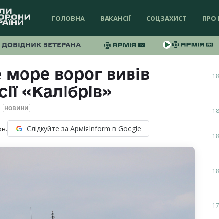
ГОЛОВНА
ВАКАНСІЇ
СОЦЗАХИСТ
ПРО 
ДОВІДНИК ВЕТЕРАНА
 море ворог вивів
18
ії «Калібрів»
НОВИНИ
18
Слідкуйте за АрміяInform в Google
хв.
18
18
17