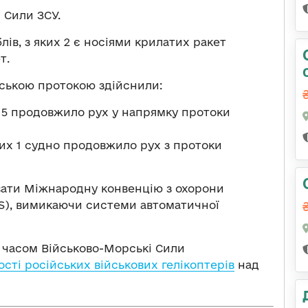
 Сили ЗСУ.
ів, з яких 2 є носіями крилатих ракет
т.
нською протокою здійснили:
х 5 продовжило рух у напрямку протоки
них 1 судно продовжило рух з протоки
ати Міжнародну конвенцію з охорони
AS), вимикаючи системи автоматичної
м часом Військово-Морські Сили
сті російських військових гелікоптерів
над