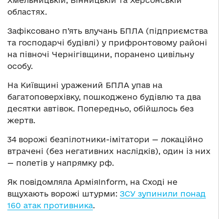
областях.
Зафіксовано п’ять влучань БПЛА (підприємства
та господарчі будівлі) у прифронтовому районі
на півночі Чернігівщини, поранено цивільну
особу.
На Київщині уражений БПЛА упав на
багатоповерхівку, пошкоджено будівлю та два
десятки автівок. Попередньо, обійшлось без
жертв.
34 ворожі безпілотники-імітатори — локаційно
втрачені (без негативних наслідків), один із них
— полетів у напрямку рф.
Як повідомляла АрміяInform, на Сході не
вщухають ворожі штурми:
ЗСУ зупинили понад
160 атак противника
.