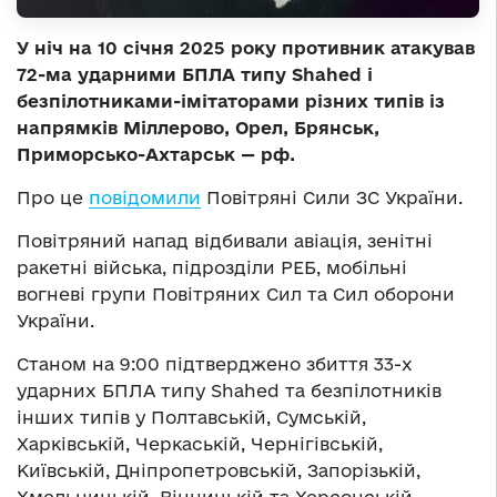
У ніч на 10 січня 2025 року противник атакував
72-ма ударними БПЛА типу Shahed і
безпілотниками-імітаторами різних типів із
напрямків Міллерово, Орел, Брянськ,
Приморсько-Ахтарськ — рф.
Про це
повідомили
Повітряні Сили ЗС України.
Повітряний напад відбивали авіація, зенітні
ракетні війська, підрозділи РЕБ, мобільні
вогневі групи Повітряних Сил та Сил оборони
України.
Станом на 9:00 підтверджено збиття 33-х
ударних БПЛА типу Shahed та безпілотників
інших типів у Полтавській, Сумській,
Харківській, Черкаській, Чернігівській,
Київській, Дніпропетровській, Запорізькій,
Хмельницькій, Вінницькій та Херсонській