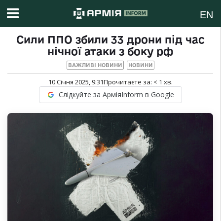
EN
Сили ППО збили 33 дрони під час
нічної атаки з боку рф
ВАЖЛИВІ НОВИНИ
НОВИНИ
10 Січня 2025, 9:31
Прочитаєте за:
< 1
хв.
Слідкуйте за АрміяInform в Google