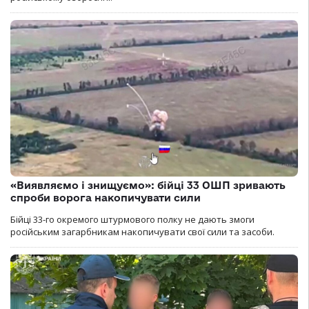
«Виявляємо і знищуємо»: бійці 33 ОШП зривають
спроби ворога накопичувати сили
Бійці 33-го окремого штурмового полку не дають змоги
російським загарбникам накопичувати свої сили та засоби.