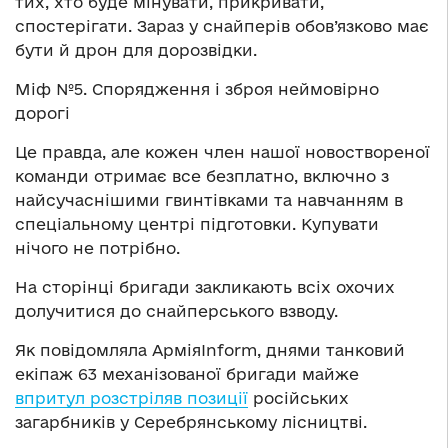
тих, хто буде мінувати, прикривати,
спостерігати. Зараз у снайперів обов’язково має
бути й дрон для дорозвідки.
Міф №5. Спорядження і зброя неймовірно
дорогі
Це правда, але кожен член нашої новоствореної
команди отримає все безплатно, включно з
найсучаснішими гвинтівками та навчанням в
спеціальному центрі підготовки. Купувати
нічого не потрібно.
На сторінці бригади закликають всіх охочих
долучитися до снайперського взводу.
Як повідомляла АрміяInform, днями танковий
екіпаж 63 механізованої бригади майже
впритул розстріляв позиції
російських
загарбників у Серебрянському лісництві.