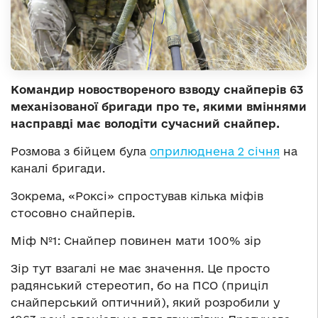
Командир новоствореного взводу снайперів 63
механізованої бригади про те, якими вміннями
насправді має володіти сучасний снайпер.
Розмова з бійцем була
оприлюднена 2 січня
на
каналі бригади.
Зокрема, «Роксі» спростував кілька міфів
стосовно снайперів.
Міф №1: Снайпер повинен мати 100% зір
Зір тут взагалі не має значення. Це просто
радянський стереотип, бо на ПСО (приціл
снайперський оптичний), який розробили у