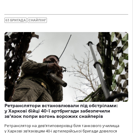
63 БРИГАДА
СНАЙПІНГ
Ретранслятори встановлювали під обстрілами:
у Харкові бійці 40-ї артбригади забезпечили
зв’язок попри вогонь ворожих снайперів
Ретранслятор на дев’ятиповерхівці біля танкового училища
у Харкові зв’язківцям 40-ї артилерійської бригади довелося