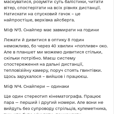
маскуватися, розуміти суть балістики, читати
вітер, спостерігати на всіх рівнях дистанції.
Натискати на спусковий гачок – це
найпростіше, верхівка айсберга.
Міф №3. Снайпер має завмирати на години
Лежати й дивитися в оптику 8 годин
неможливо, бо через 40 хвилин «попливе» око.
Але в планшет ми можемо дивитися стільки,
скільки потрібно. Маєш систему
спостереження на дальні дистанції,
тепловізійну камеру, поруч стоять гвинтівки.
Щось зарухалося – вийшов і працюєш.
Міф №4. Снайпери — одинаки
Ще один стереотип кінематографа. Працює
пара — перший і другий номери. Але вони не
вийдуть без супроводу стрільців, кулеметника,