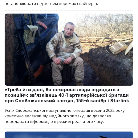
встановлювати під вогнем ворожих снайперів.
«Треба йти далі, бо нехороші люди відходять з
позицій»: зв’язківець 40-ї артилерійської бригади
про Слобожанський наступ, 155-й калібр і Starlink
Успіх Слобожанської наступальної операції восени 2022 року
критично залежав від надійного зв’язку, що дозволяв
передавати інформацію в режимі реального часу.