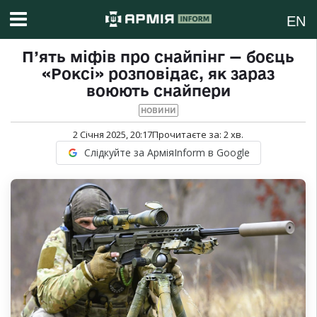
EN
П’ять міфів про снайпінг — боєць
«Роксі» розповідає, як зараз
воюють снайпери
НОВИНИ
2 Січня 2025, 20:17
Прочитаєте за:
2
хв.
Слідкуйте за АрміяInform в Google