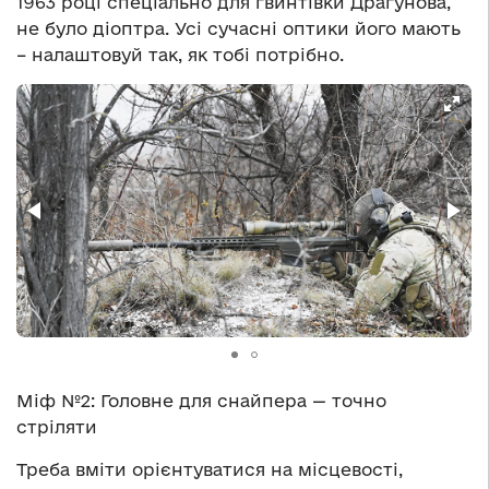
1963 році спеціально для гвинтівки Драгунова,
не було діоптра. Усі сучасні оптики його мають
– налаштовуй так, як тобі потрібно.
Міф №2: Головне для снайпера — точно
стріляти
Треба вміти орієнтуватися на місцевості,