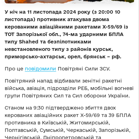
У ніч на 11 листопада 2024 року (з 20:00 10
листопада) противник атакував двома
керованими авіаційними ракетами Х-59/69 із
ТОТ Запорізької обл., 74-ма ударними БПЛА
типу Shahed та безпілотниками
невстановленого типу з районів курськ,
приморсько-ахтарськ, орел, брянськ – рф.
Про це
повідомили
Повітряні Сили ЗСУ.
Повітряний напад відбивали зенітні ракетні
війська, авіація, підрозділи РЕБ, мобільні вогневі
групи Повітряних Сил та Сил оборони України.
Станом на 9:30 підтверджено збиття двох
керованих авіаційних ракет Х-59/69 та 39 БПЛА
противника в Київській, Житомирській,
Полтавській, Сумській, Черкаській, Запорізькій,
Чернігівській, Дніпропетровській та