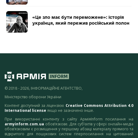
«Це зло має бути переможене»: історія
українця, який пережив російський полон
© 2018 - 2026, ІНФОРМАЦІЙНЕ АГЕНТСТВО,
Міністерство оборони України
Контент доступний за ліцензією
Creative Commons Attribution 4.0
International license
якщо не зазначено інше.
При використанні контенту з сайту АрміяInform посилання на
armyinform.com.ua
обов’язкове. Для суб’єктів у сфері онлайн-медіа
обов’язковим є розміщення у першому абзаці матеріалу прямого та
відкритого для пошукових систем гіперпосилання на цитований