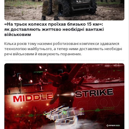
«На трьох колесах проїхав близько 15 км»:
як доставляють життєво необхідні вантажі
військовим
Кілька років тому наземні роботизовані комплекси здавалися
технологією майбутнього, а тепер ними доставляють необхідні
речі військовим й евакуюють поранених.