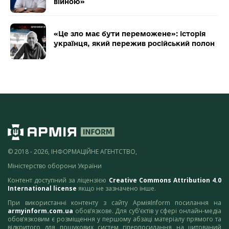
війною»
«Це зло має бути переможене»: історія
українця, який пережив російський полон
© 2018 - 2026, ІНФОРМАЦІЙНЕ АГЕНТСТВО,
Міністерство оборони України
Контент доступний за ліцензією
Creative Commons Attribution 4.0
International license
якщо не зазначено інше.
При використанні контенту з сайту АрміяInform посилання на
armyinform.com.ua
обов’язкове. Для суб’єктів у сфері онлайн-медіа
обов’язковим є розміщення у першому абзаці матеріалу прямого та
відкритого для пошукових систем гіперпосилання на цитований