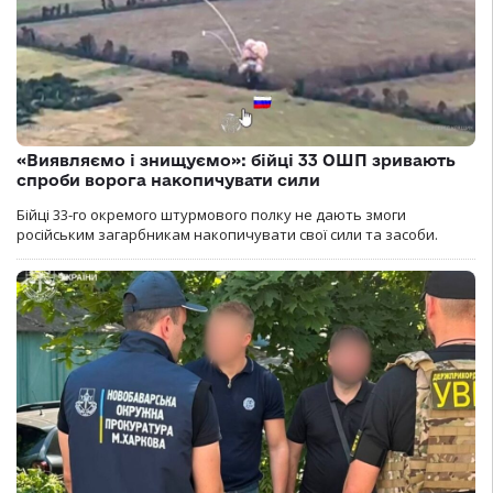
«Виявляємо і знищуємо»: бійці 33 ОШП зривають
спроби ворога накопичувати сили
Бійці 33-го окремого штурмового полку не дають змоги
російським загарбникам накопичувати свої сили та засоби.