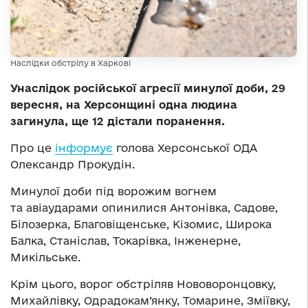
Наслідки обстрілу в Харкові
Унаслідок російської агресії минулої доби, 29
вересня, на Херсонщині одна людина
загинула, ще 12 дістали поранення.
Про це
інформує
голова Херсонської ОДА
Олександр Прокудін.
Минулої доби під ворожим вогнем
та авіаударами опинилися Антонівка, Садове,
Білозерка, Благовіщенське, Кізомис, Широка
Балка, Станіслав, Токарівка, Інженерне,
Микільське.
Крім цього, ворог обстріляв Нововоронцовку,
Михайлівку, Одрадокам’янку, Томарине, Зміївку,