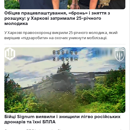
Обіцяв працевлаштування, «бронь» і зняття з
розшуку: у Харкові затримали 25-річного
молодика
У Харкові правоохоронці викрили 25-річного молодика, який
вирішив «підзаробити» на охочих уникнути мобілізації.
Бійці Signum виявили і знищили лігво російських
дронарів та їхні БПЛА