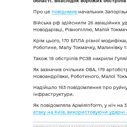
області. Внаслідок ворожих обстрілів
Про це
повідомив
начальник Запорізьк
Війська рф здійснили 26 авіаційних уд
Новодарівці, Рівнопіллю, Малій Токмач
Крім цього, 170 БПЛА різної модифікац
Роботине, Малу Токмачку, Малинівку т
Також 18 обстрілів РСЗВ накрили Гуля
Як зазначив очільник ОВА, 179 артобстр
Новоандріївки, Роботиного, Малої Ток
Надійшло 163 повідомлення про руйнув
інфраструктури.
Як повідомляла АрміяInform, у ніч на 
атаку на Київ, використовуючи ударні