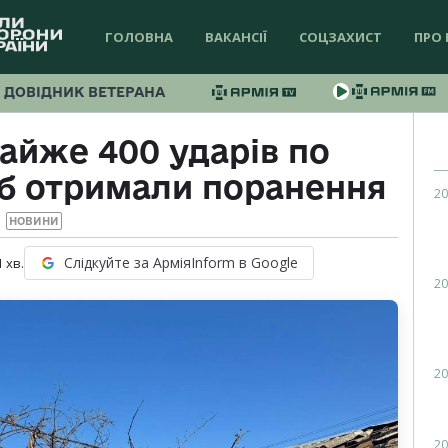
ГОЛОВНА
ВАКАНСІЇ
СОЦЗАХИСТ
ПРО 
ДОВІДНИК ВЕТЕРАНА
айже 400 ударів по
іб отримали поранення
20
НОВИНИ
Слідкуйте за АрміяInform в Google
1
хв.
20
20
20