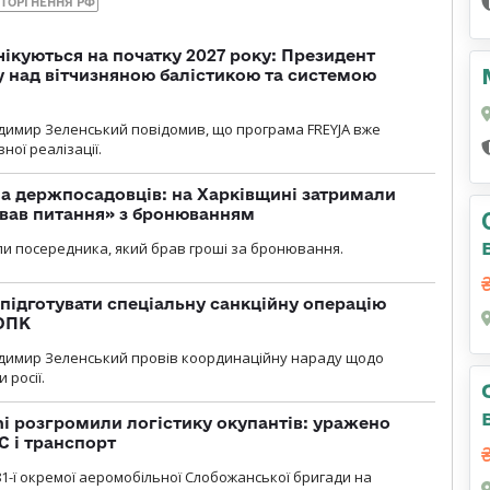
ТОРГНЕННЯ РФ
чікуються на початку 2027 року: Президент
у над вітчизняною балістикою та системою
димир Зеленський повідомив, що програма FREYJA вже
ної реалізації.
а держпосадовців: на Харківщині затримали
ував питання» з бронюванням
и посередника, який брав гроші за бронювання.
підготувати спеціальну санкційну операцію
 ОПК
димир Зеленський провів координаційну нараду щодо
 росії.
i розгромили логістику окупантів: уражено
С і транспорт
1-ї окремої аеромобільної Слобожанської бригади на