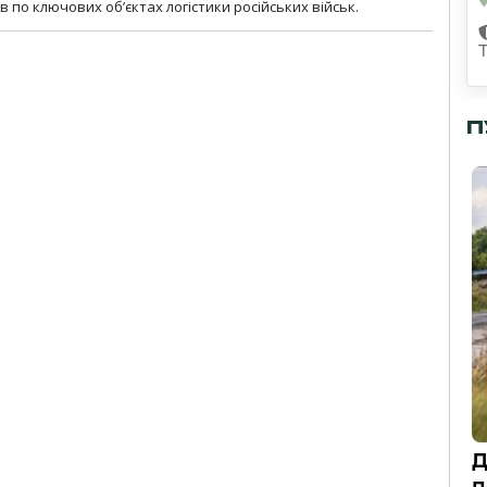
 по ключових об’єктах логістики російських військ.
П
Д
п