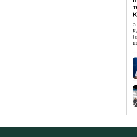
т
К
С
К
і 
н