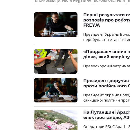
STOPRUSSIA
АГРЕСІЯ РФ
ВІЙНА
ВОРОЖІ ОБСТРІЛИ
В
Перші результати о
розповів про робот
FREYJA
Президент України Воло
перебуває на етапі актив
«Продавав» вплив н
ділка, який «виріш
Правоохоронці затримал
Президент доручив 
проти російського
Президент України Воло
санкційної політики проти
На Луганщині Apach
електростанцію, АЗ
Оператори ББпС Apachi 8