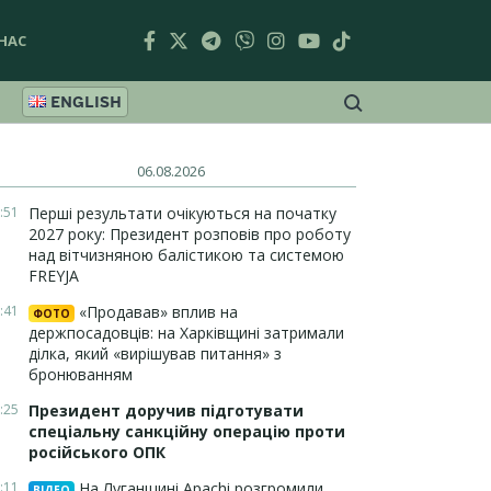
НАС
ENGLISH
06.08.2026
:51
Перші результати очікуються на початку
2027 року: Президент розповів про роботу
над вітчизняною балістикою та системою
FREYJA
:41
«Продавав» вплив на
ФОТО
держпосадовців: на Харківщині затримали
ділка, який «вирішував питання» з
бронюванням
:25
Президент доручив підготувати
спеціальну санкційну операцію проти
російського ОПК
:11
На Луганщині Apachi розгромили
ВІДЕО