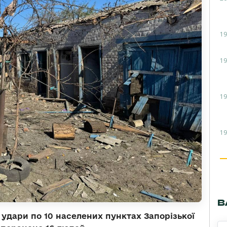
19
19
19
19
В
удари по 10 населених пунктах Запорізької