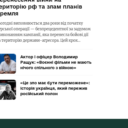
ериторію рф та злам планів
ремля
ьогодні виповнюється два роки від початку
урської операції — безпрецедентної за задумом
виконанням кампанії, яка перенесла бойові дії
а територію держави-агресора. Цей крок…
Актор і офіцер Володимир
Ращук: «Воєнні фільми не мають
нічого спільного з війною»
«Це зло має бути переможене»:
історія українця, який пережив
російський полон