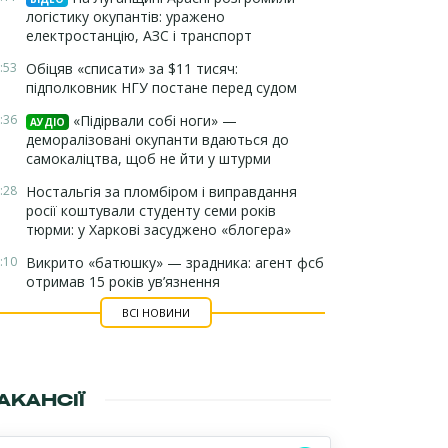
логістику окупантів: уражено
електростанцію, АЗС і транспорт
:53
Обіцяв «списати» за $11 тисяч:
підполковник НГУ постане перед судом
:36
«Підірвали собі ноги» —
АУДІО
деморалізовані окупанти вдаються до
самокаліцтва, щоб не йти у штурми
:28
Ностальгія за пломбіром і виправдання
росії коштували студенту семи років
тюрми: у Харкові засуджено «блогера»
:10
Викрито «батюшку» — зрадника: агент фсб
отримав 15 років ув’язнення
ВСІ НОВИНИ
АКАНСІЇ