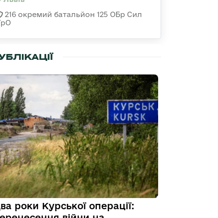
216 окремий батальйон 125 ОБр Сил
ТрО
УБЛІКАЦІЇ
ва роки Курської операції:
еренесення війни на