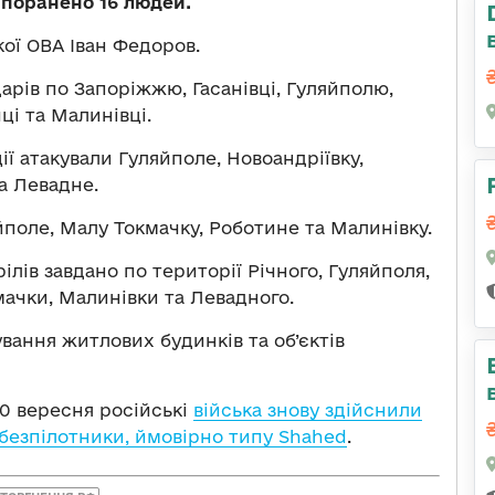
 поранено 16 людей.
ої ОВА Іван Федоров.
арів по Запоріжжю, Гасанівці, Гуляйполю,
ці та Малинівці.
ії атакували Гуляйполе, Новоандріївку,
а Левадне.
йполе, Малу Токмачку, Роботине та Малинівку.
ілів завдано по території Річного, Гуляйполя,
мачки, Малинівки та Левадного.
ання житлових будинків та об’єктів
30 вересня російські
війська знову здійснили
 безпілотники, ймовірно типу Shahed
.