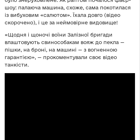
шоу: палаюча машина, схоже, сама покотилася
із вибуховим «салютом». Їхала довго (відео
скорочено), і це за неймовірне видовище!
«Щодня і щоночі воїни Залізної бригади
влаштовують свинособакам вояж до пекла —
пішки, на броні, на машині — з вогненною
гарантією», — прокоментували своє відео
танкісти.