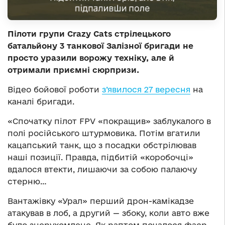
Пілоти групи Crazy Cats стрілецького
батальйону 3 танкової Залізної бригади не
просто уразили ворожу техніку, але й
отримали приємні сюрпризи.
Відео бойової роботи
з’явилося 27 вересня
на
каналі бригади.
«Спочатку пілот FPV «покращив» заблукалого в
полі російського штурмовика. Потім вгатили
кацапський танк, що з посадки обстрілював
наші позиції. Правда, підбитій «коробочці»
вдалося втекти, лишаючи за собою палаючу
стерню…
Вантажівку «Урал» перший дрон-камікадзе
атакував в лоб, а другий — збоку, коли авто вже
було знерухомлене. Як раптом почалося фаєр-