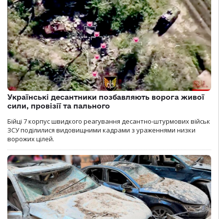
Українські десантники позбавляють ворога живої
сили, провізії та пального
Бійці 7 корпус швидкого реагування десантно-штурмових військ
ЗСУ поділилися видовищними кадрами з ураженнями низки
ворожих цілей.