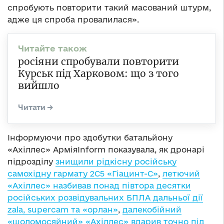
спробують повторити такий масований штурм,
адже ця спроба провалилася».
росіяни спробували повторити
Курськ під Харковом: що з того
вийшло
Інформуючи про здобутки батальйону
«Ахіллес» АрміяInform показувала, як дронарі
підрозділу
знищили рідкісну російську
самохідну гармату 2С5 «Гіацинт-С»
,
летючий
«Ахіллес» назбивав понад півтора десятки
російських розвідувальних БПЛА дальньої дії
zala, supercam та «орлан»
,
далекобійний
«шоломосяйний» «Ахіллес» вдарив точно під