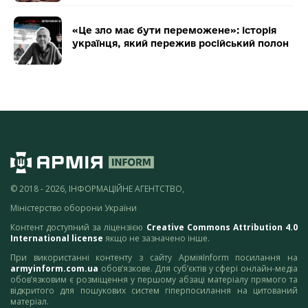
«Це зло має бути переможене»: історія
українця, який пережив російський полон
© 2018 - 2026, ІНФОРМАЦІЙНЕ АГЕНТСТВО,
Міністерство оборони України
Контент доступний за ліцензією
Creative Commons Attribution 4.0
International license
якщо не зазначено інше.
При використанні контенту з сайту АрміяInform посилання на
armyinform.com.ua
обов’язкове. Для суб’єктів у сфері онлайн-медіа
обов’язковим є розміщення у першому абзаці матеріалу прямого та
відкритого для пошукових систем гіперпосилання на цитований
матеріал.