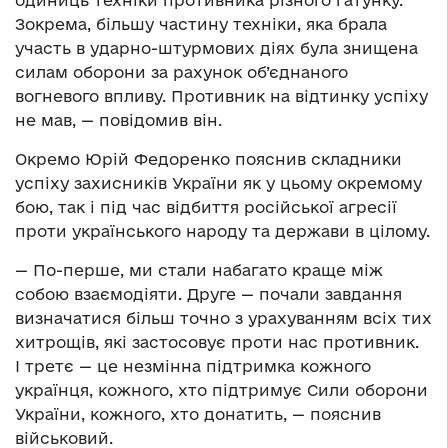
одиниць техніки противника різного ґатунку.
Зокрема, більшу частину техніки, яка брала
участь в ударно-штурмових діях була знищена
силам оборони за рахунок об’єднаного
вогневого впливу. Противник на відтинку успіху
не мав, — повідомив він.
Окремо Юрій Федоренко пояснив складники
успіху захисників України як у цьому окремому
бою, так і під час відбиття російської агресії
проти українського народу та держави в цілому.
— По-перше, ми стали набагато краще між
собою взаємодіяти. Друге — почали завдання
визначатися більш точно з урахуванням всіх тих
хитрощів, які застосовує проти нас противник.
І третє — це незмінна підтримка кожного
українця, кожного, хто підтримує Сили оборони
України, кожного, хто донатить, — пояснив
військовий.