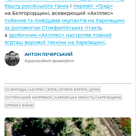
башту російського танка
і
переміг «Град»
на Бєлгородщині, всевидющий «Ахіллес»
побачив та ліквідував окупантів на Харківщині
за допомогою Стімфалійських птахів
,
а
здобичник-«Ахіллес» настріляв повний
ягдташ ворожої техніки на Харківщині
.
АНТОН ПЕЧЕРСЬКИЙ
Кореспондент АрміяInform
92 БРИГАДА
АХІЛЛЕС
БПЛА
ВТРАТИ ВОРОГА
ДРОН
КУП‘ЯНСЬКИЙ НАПРЯМОК
ХАРКІВСЬКА ОБЛАСТЬ
ХАРКІВЩИНА
ХРОНІКА ВІЙНИ