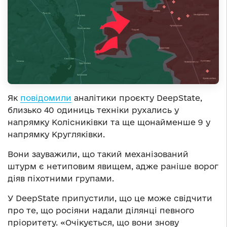
Як
повідомили
аналітики проєкту DeepState,
близько 40 одиниць техніки рухались у
напрямку Колісниківки та ще щонайменше 9 у
напрямку Кругляківки.
Вони зауважили, що такий механізований
штурм є нетиповим явищем, адже раніше ворог
діяв піхотними групами.
У DeepState припустили, що це може свідчити
про те, що росіяни надали ділянці певного
пріоритету. «Очікується, що вони знову