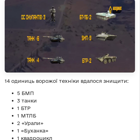
14 одиниць ворожої техніки вдалося знищити:
5 БМП
3 танки
1 БТР
1 МТЛБ
2 «Урали»
1 «Буханка»
1 квадроцикл