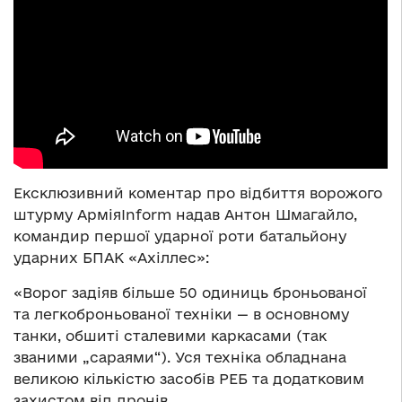
Ексклюзивний коментар про відбиття ворожого
штурму АрміяInform надав Антон Шмагайло,
командир першої ударної роти батальйону
ударних БПАК «Ахіллес»:
«Ворог задіяв більше 50 одиниць броньованої
та легкоброньованої техніки — в основному
танки, обшиті сталевими каркасами (так
званими „сараями“). Уся техніка обладнана
великою кількістю засобів РЕБ та додатковим
захистом від дронів.