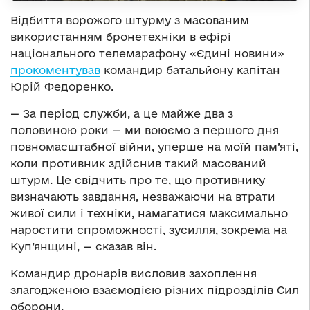
Відбиття ворожого штурму з масованим
використанням бронетехніки в ефірі
національного телемарафону «Єдині новини»
прокоментував
командир батальйону капітан
Юрій Федоренко.
— За період служби, а це майже два з
половиною роки — ми воюємо з першого дня
повномасштабної війни, уперше на моїй пам’яті,
коли противник здійснив такий масований
штурм. Це свідчить про те, що противнику
визначають завдання, незважаючи на втрати
живої сили і техніки, намагатися максимально
наростити спроможності, зусилля, зокрема на
Куп’янщині, — сказав він.
Командир дронарів висловив захоплення
злагодженою взаємодією різних підрозділів Сил
оборони.