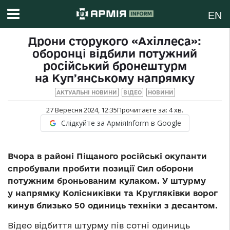
EN
Дрони сторукого «Ахіллеса»:
оборонці відбили потужний
російський бронештурм
на Купʼянському напрямку
АКТУАЛЬНІ НОВИНИ
ВІДЕО
НОВИНИ
27 Вересня 2024, 12:35
Прочитаєте за:
4
хв.
Слідкуйте за АрміяInform в Google
Вчора в районі Піщаного російські окупанти
спробували пробити позиції Сил оборони
потужним броньованим кулаком. У штурму
у напрямку Колісниківки та Кругляківки ворог
кинув близько 50 одиниць техніки з десантом.
Відео відбиття штурму пів сотні одиниць