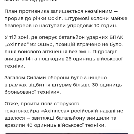
План противника залишається незмінним —
прорив до річки Оскіл. Штурмові колони майже
безперервно наступали упродовж 10 годин.
У тій зоні, де оперує батальйон ударних БПАК
„Ахіллес“ 92 ОШБр, позицій втрачено не було,
лінія бойового зіткнення без змін. Підрозділ
знищив 14 та пошкодив 26 одиниць військової
техніки.
Загалом Силами оборони було знищено
в рамках відбиття штурму більше 30 одиниць
броньованої техніки».
Отже, пройти повз сторукого
гекатонхейра-«Ахіллеса» російській навалі не
вдалося — звитяжці батальйону знищили та
вразили 40 одиниць військової техніки.