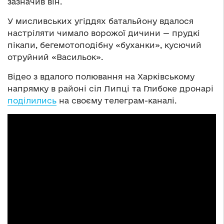
зазначив він.
У мисливських угіддях батальйону вдалося
настріляти чимало ворожої дичини — прудкі
пікапи, бегемотоподібну «буханки», кусючий
отруйний «Васильок».
Відео з вдалого полювання на Харківському
напрямку в районі сіл Липці та Глибоке дронарі
поділились
на своєму телеграм-каналі.