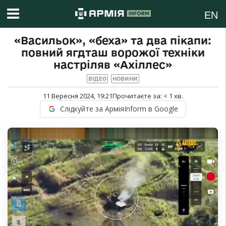
EN
«Васильок», «беха» та два пікапи:
повний ягдташ ворожої техніки
настріляв «Ахіллес»
ВІДЕО
НОВИНИ
11 Вересня 2024, 19:21
Прочитаєте за:
< 1
хв.
Слідкуйте за АрміяInform в Google