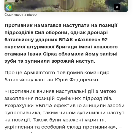
Скриншот з відео
Противник намагався наступати на позиції
підрозділів Сил оборони, однак дронарі
батальйону ударних БПАК «Ахіллес» 92
окремої штурмової бригади імені кошового
отамана Івана Сірка обламали йому залізні
зуби та зупинили ворожий наступ.
Про це АрміяInform повідомив командир
батальйону капітан Юрій Федоренко.
«Противник вчиняв наступальні дії з метою
захоплення позицій суміжних підрозділів.
Розрахунки УБпЛА ефективно знищили засоби
супротивника, таким чином зупинивши наступ
на позиції. Також були уражені укриття,
укріплення та особовий склад противника», —