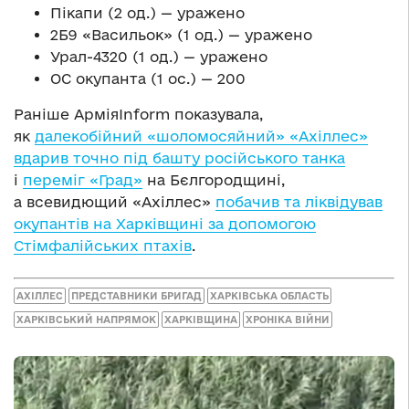
Пікапи (2 од.) — уражено
2Б9 «Васильок» (1 од.) — уражено
Урал-4320 (1 од.) — уражено
ОС окупанта (1 ос.) — 200
Раніше АрміяInform показувала,
як
далекобійний «шоломосяйний» «Ахіллес»
вдарив точно під башту російського танка
і
переміг «Град»
на Бєлгородщині,
а всевидющий «Ахіллес»
побачив та ліквідував
окупантів на Харківщині за допомогою
Стімфалійських птахів
.
АХІЛЛЕС
ПРЕДСТАВНИКИ БРИГАД
ХАРКІВСЬКА ОБЛАСТЬ
ХАРКІВСЬКИЙ НАПРЯМОК
ХАРКІВЩИНА
ХРОНІКА ВІЙНИ