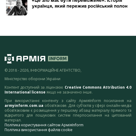
«Це зло має бути переможене»: історія
українця, який пережив російський полон
© 2018 - 2026, ІНФОРМАЦІЙНЕ АГЕНТСТВО,
Міністерство оборони України
Контент доступний за ліцензією
Creative Commons Attribution 4.0
International license
якщо не зазначено інше.
При використанні контенту з сайту АрміяInform посилання на
armyinform.com.ua
обов’язкове. Для суб’єктів у сфері онлайн-медіа
обов’язковим є розміщення у першому абзаці матеріалу прямого та
відкритого для пошукових систем гіперпосилання на цитований
матеріал.
Політика користування сайтом АрміяInform
Політика використання файлів cookie