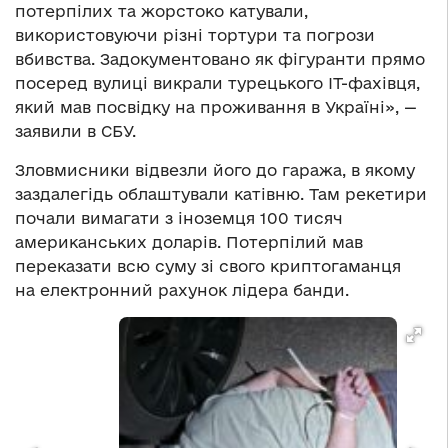
потерпілих та жорстоко катували,
використовуючи різні тортури та погрози
вбивства. Задокументовано як фігуранти прямо
посеред вулиці викрали турецького ІТ-фахівця,
який мав посвідку на проживання в Україні», —
заявили в СБУ.
Зловмисники відвезли його до гаража, в якому
заздалегідь облаштували катівню. Там рекетири
почали вимагати з іноземця 100 тисяч
американських доларів. Потерпілий мав
переказати всю суму зі свого криптогаманця
на електронний рахунок лідера банди.