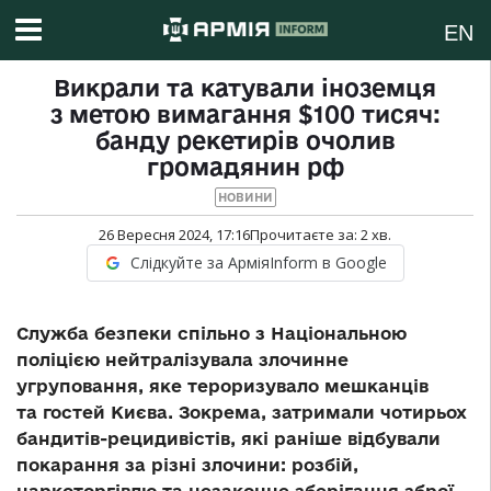
EN
Викрали та катували іноземця
з метою вимагання $100 тисяч:
банду рекетирів очолив
громадянин рф
НОВИНИ
26 Вересня 2024, 17:16
Прочитаєте за:
2
хв.
Слідкуйте за АрміяInform в Google
Служба безпеки спільно з Національною
поліцією нейтралізувала злочинне
угруповання, яке тероризувало мешканців
та гостей Києва. Зокрема, затримали чотирьох
бандитів-рецидивістів, які раніше відбували
покарання за різні злочини: розбій,