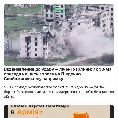
Від виявлення до удару — лічені хвилини: як 58-ма
бригада нищить ворога на Південно-
Слобожанському напрямку
У 58-й бригаді розповіли про ефективність дронів-«ждунів»,
боротьбу з ворожими БПЛА та модернізацію засобів безпілотної
війни.