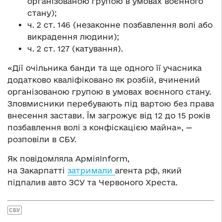
організованою групою в умовах воєнного
стану);
ч. 2 ст. 146 (незаконне позбавлення волі або
викрадення людини);
ч. 2 ст. 127 (катування).
«Дії очільника банди та ще одного її учасника
додатково кваліфіковано як розбій, вчинений
організованою групою в умовах воєнного стану.
Зловмисники перебувають під вартою без права
внесення застави. Їм загрожує від 12 до 15 років
позбавлення волі з конфіскацією майна», —
розповіли в СБУ.
Як повідомляла АрміяInform,
на Закарпатті
затримали
агента рф, який
підпалив авто ЗСУ та Червоного Хреста.
СБУ