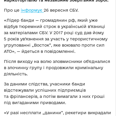
наркоторгівлю та незаконне зберігання зброї.
Про це
інформує
26 вересня СБУ.
«Лідер банди — громадянин рф, який уже
відбув тюремний строк в українській в’язниці
за матеріалами СБУ. У 2017 році суд дав йому
5 років ув’язнення за участь у терористичному
угрупованні „Восток“, яке воювало проти сил
АТО», — йдеться в повідомленні.
Після виходу на волю зловмисники об’єдналися
в злочинну групу і продовжили кримінальну
діяльність.
За даними слідства, учасники банди
відстежували успішних підприємців
та фрілансерів, а потім вимагали з них гроші
під вигаданими приводами.
«У разі несплати „данини“, рекетири викрадали