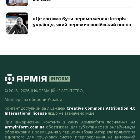
«Це зло має бути переможене»: історія
українця, який пережив російський полон
© 2018 - 2026, ІНФОРМАЦІЙНЕ АГЕНТСТВО,
Міністерство оборони України
Контент доступний за ліцензією
Creative Commons Attribution 4.0
International license
якщо не зазначено інше.
При використанні контенту з сайту АрміяInform посилання на
armyinform.com.ua
обов’язкове. Для суб’єктів у сфері онлайн-медіа
обов’язковим є розміщення у першому абзаці матеріалу прямого та
відкритого для пошукових систем гіперпосилання на цитований