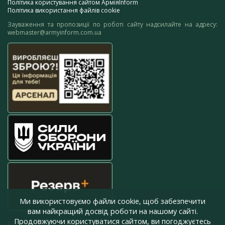
Політика користування сайтом АрміяInform
Політика використання файлів cookie
Зауваження та пропозиції по роботі сайту надсилайте на адресу:
webmaster@armyinform.com.ua
Ми використовуємо файли cookie, щоб забезпечити
вам найкращий досвід роботи на нашому сайті.
Продовжуючи користуватися сайтом, ви погоджуєтесь
press@armyinform.com.ua