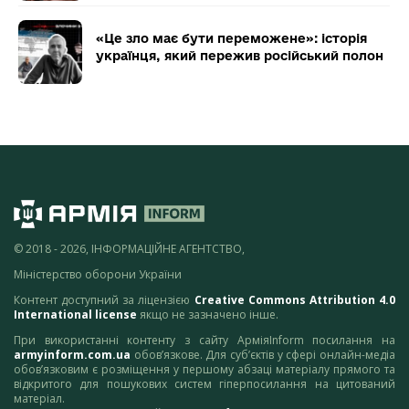
«Це зло має бути переможене»: історія
українця, який пережив російський полон
© 2018 - 2026, ІНФОРМАЦІЙНЕ АГЕНТСТВО,
Міністерство оборони України
Контент доступний за ліцензією
Creative Commons Attribution 4.0
International license
якщо не зазначено інше.
При використанні контенту з сайту АрміяInform посилання на
armyinform.com.ua
обов’язкове. Для суб’єктів у сфері онлайн-медіа
обов’язковим є розміщення у першому абзаці матеріалу прямого та
відкритого для пошукових систем гіперпосилання на цитований
матеріал.