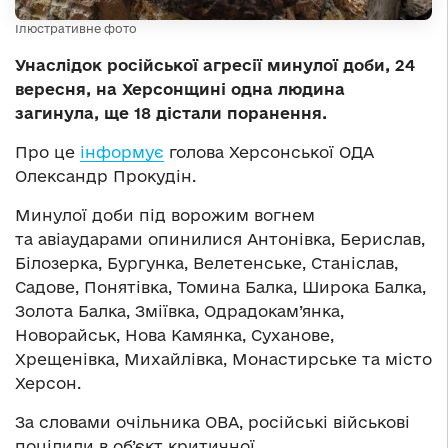
Ілюстративне фото
Унаслідок російської агресії минулої доби, 24
вересня, на Херсонщині одна людина
загинула, ще 18 дістали поранення.
Про це
інформує
голова Херсонської ОДА
Олександр Прокудін.
Минулої доби під ворожим вогнем
та авіаударами опинилися Антонівка, Берислав,
Білозерка, Бургунка, Велетенське, Станіслав,
Садове, Понятівка, Томина Балка, Широка Балка,
Золота Балка, Зміївка, Одрадокам’янка,
Новорайськ, Нова Камянка, Суханове,
Хрещенівка, Михайлівка, Монастирське та місто
Херсон.
За словами очільника ОВА, російські військові
поцілили в об’єкт критичної