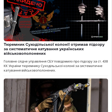
Тюремник Суходільської колонії отримав підозру
за систематичне катування українських
військовополонених
Головне слідче управління СБУ повідомило про підозру за ст. 438
КК України тюремнику Суходільської колонії за систематичне
катування військовополонених.