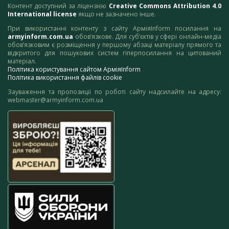
Контент доступний за ліцензією
Creative Commons Attribution 4.0
International license
якщо не зазначено інше.
При використанні контенту з сайту АрміяInform посилання на
armyinform.com.ua
обов’язкове. Для суб’єктів у сфері онлайн-медіа
обов’язковим є розміщення у першому абзаці матеріалу прямого та
відкритого для пошукових систем гіперпосилання на цитований
матеріал.
Політика користування сайтом АрміяInform
Політика використання файлів cookie
Зауваження та пропозиції по роботі сайту надсилайте на адресу:
webmaster@armyinform.com.ua