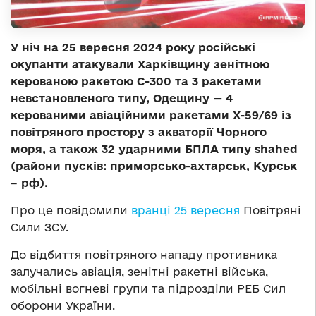
У ніч на 25 вересня 2024 року російські
окупанти атакували Харківщину зенітною
керованою ракетою С-300 та 3 ракетами
невстановленого типу, Одещину — 4
керованими авіаційними ракетами Х-59/69 із
повітряного простору з акваторії Чорного
моря, а також 32 ударними БПЛА типу shahed
(райони пусків: приморсько-ахтарськ, Курськ
– рф).
Про це повідомили
вранці 25 вересня
Повітряні
Сили ЗСУ.
До відбиття повітряного нападу противника
залучались авіація, зенітні ракетні війська,
мобільні вогневі групи та підрозділи РЕБ Сил
оборони України.