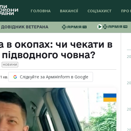
ГОЛОВНА
ВАКАНСІЇ
СОЦЗАХИСТ
ПРО 
ДОВІДНИК ВЕТЕРАНА
 в окопах: чи чекати в
 підводного човна?
20
НОВИНИ
Слідкуйте за АрміяInform в Google
 1
хв.
20
20
20