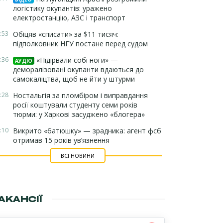
логістику окупантів: уражено
електростанцію, АЗС і транспорт
:53
Обіцяв «списати» за $11 тисяч:
підполковник НГУ постане перед судом
:36
«Підірвали собі ноги» —
АУДІО
деморалізовані окупанти вдаються до
самокаліцтва, щоб не йти у штурми
:28
Ностальгія за пломбіром і виправдання
росії коштували студенту семи років
тюрми: у Харкові засуджено «блогера»
:10
Викрито «батюшку» — зрадника: агент фсб
отримав 15 років ув’язнення
ВСІ НОВИНИ
АКАНСІЇ