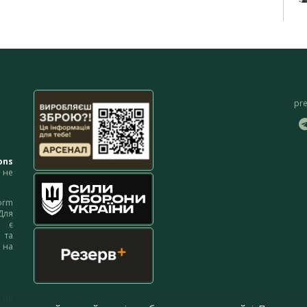
pr
ons
не
orm
Для
м є
 та
 на
 на