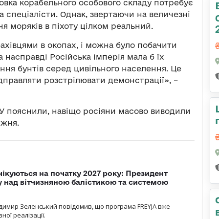
овка корабельного особового складу потребує
та спеціалісти. Однак, звертаючи на величезні
я моряків в піхоту цілком реальний.
ахівцями в окопах, і можна було побачити
а насправді Російська імперія мала б їх
ня бунтів серед цивільного населення. Це
ідправляти розстрілювати демонстрації», –
СУ пояснили, навіщо росіяни масово виводили
ижня.
чікуються на початку 2027 року: Президент
у над вітчизняною балістикою та системою
димир Зеленський повідомив, що програма FREYJA вже
ної реалізації.