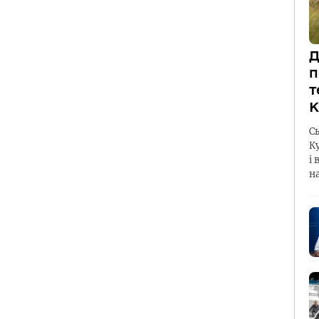
Д
п
т
К
С
К
і 
н