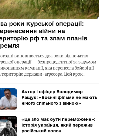
ва роки Курської операції:
еренесення війни на
ериторію рф та злам планів
ремля
ьогодні виповнюється два роки від початку
урської операції — безпрецедентної за задумом
виконанням кампанії, яка перенесла бойові дії
а територію держави-агресора. Цей крок…
Актор і офіцер Володимир
Ращук: «Воєнні фільми не мають
нічого спільного з війною»
«Це зло має бути переможене»:
історія українця, який пережив
російський полон