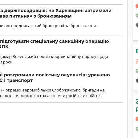
а держпосадовців: на Харківщині затримали
ував питання» з бронюванням
и посередника, який брав гроші за бронювання.
підготувати спеціальну санкційну операцію
 ОПК
димир Зеленський провів координаційну нараду щодо
 росії.
i розгромили логістику окупантів: уражено
С і транспорт
1-ї окремої аеромобільної Слобожанської бригади на
 по ключових об’єктах логістики російських військ.