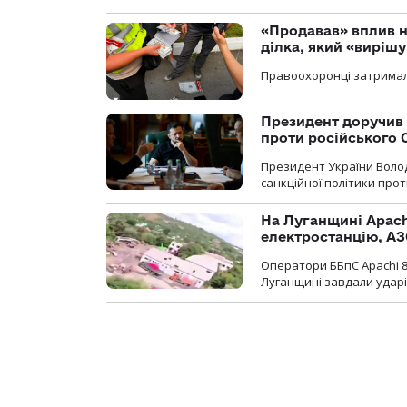
«Продавав» вплив н
ділка, який «виріш
Правоохоронці затримал
Президент доручив 
проти російського
Президент України Воло
санкційної політики проти
На Луганщині Apach
електростанцію, АЗ
Оператори ББпС Apachi 8
Луганщині завдали ударів