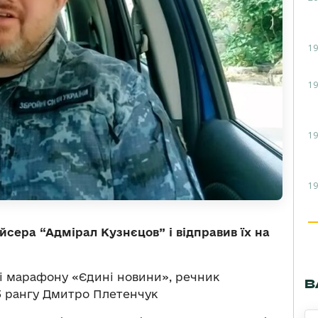
19
19
19
19
йсера “Адмірал Кузнєцов” і відправив їх на
і марафону «Єдині новини», речник
В
3 рангу Дмитро Плетенчук