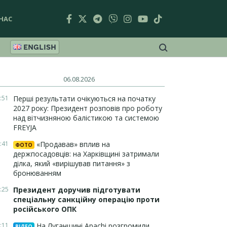
НАС
ENGLISH
06.08.2026
:51
Перші результати очікуються на початку
2027 року: Президент розповів про роботу
над вітчизняною балістикою та системою
FREYJA
:41
«Продавав» вплив на
ФОТО
держпосадовців: на Харківщині затримали
ділка, який «вирішував питання» з
бронюванням
:25
Президент доручив підготувати
спеціальну санкційну операцію проти
російського ОПК
:11
На Луганщині Apachi розгромили
ВІДЕО