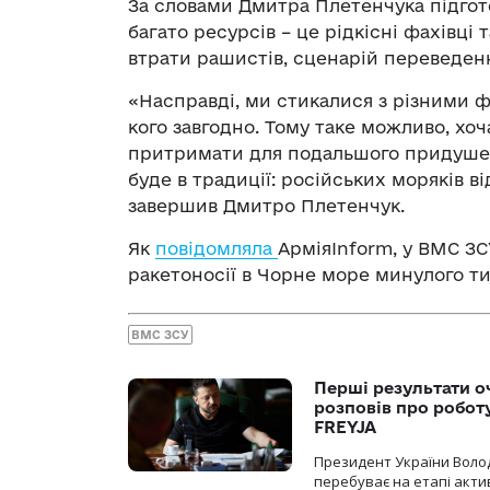
За словами Дмитра Плетенчука підгот
багато ресурсів – це рідкісні фахівці 
втрати рашистів, сценарій переведенн
«Насправді, ми стикалися з різними ф
кого завгодно. Тому таке можливо, хоч
притримати для подальшого придушен
буде в традиції: російських моряків в
завершив Дмитро Плетенчук.
Як
повідомляла
АрміяInform, у ВМС З
ракетоносії в Чорне море минулого т
ВМС ЗСУ
Перші результати о
розповів про робот
FREYJA
Президент України Воло
перебуває на етапі актив