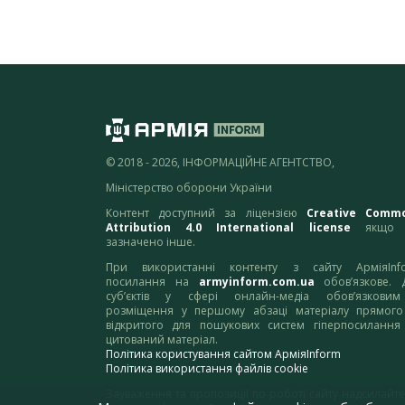
© 2018 - 2026, ІНФОРМАЦІЙНЕ АГЕНТСТВО,
Міністерство оборони України
Контент доступний за ліцензією
Creative Comm
Attribution 4.0 International license
якщо 
зазначено інше.
При використанні контенту з сайту АрміяInf
посилання на
armyinform.com.ua
обов’язкове. 
суб’єктів у сфері онлайн-медіа обов’язкови
розміщення у першому абзаці матеріалу прямого
відкритого для пошукових систем гіперпосилання
цитований матеріал.
Політика користування сайтом АрміяInform
Політика використання файлів cookie
Зауваження та пропозиції по роботі сайту надсилайте