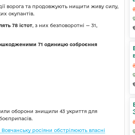
дії ворога та продовжують нищити живу силу,
ких окупантів.
ять 78 істот
, з них безповоротні — 31,
пошкодженими 71 одиницю озброєння
 Сили оборони знищили 43 укриття для
 боєприпасів.
у Вовчанську росіяни обстрілюють власні