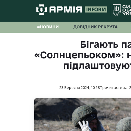
#НОВИНИ
ДОВІДНИК РЕКРУТА
Бігають п
«Солнцепьоком»: н
підлаштовуют
23 Вересня 2024, 10:58
Прочитаєте за: