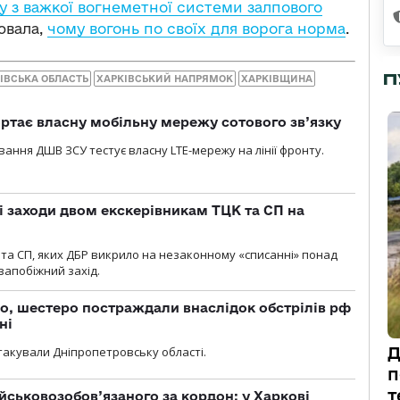
ду з важкої вогнеметної системи залпового
ювала,
чому вогонь по своїх для ворога норма
.
П
ІВСЬКА ОБЛАСТЬ
ХАРКІВСЬКИЙ НАПРЯМОК
ХАРКІВЩИНА
ртає власну мобільну мережу сотового зв’язку
вання ДШВ ЗСУ тестує власну LTE-мережу на лінії фронту.
і заходи двом екскерівникам ТЦК та СП на
та СП, яких ДБР викрило на незаконному «списанні» понад
 запобіжний захід.
о, шестеро постраждали внаслідок обстрілів рф
ні
Д
атакували Дніпропетровську області.
п
т
йськовозобов’язаного за кордон: у Харкові