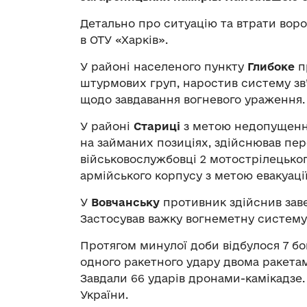
Детально про ситуацію та втрати вор
в ОТУ «Харків».
У районі населеного пункту
Глибоке
п
штурмових груп, наростив систему зв
щодо завдавання вогневого ураження.
У районі
Стариці
з метою недопущення
на займаних позиціях, здійснював пе
військовослужбовці 2 мотострілецького
армійського корпусу з метою евакуації
У
Вовчанську
противник здійснив заве
Застосував важку вогнеметну систему 
Протягом минулої доби відбулося 7 бо
одного ракетного удару двома ракетам
Завдали 66 ударів дронами-камікадзе.
України.