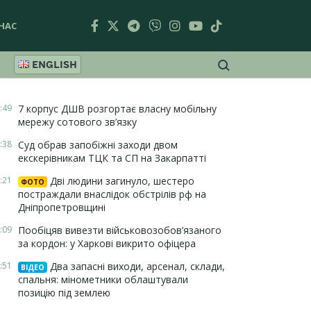
НАС
ENGLISH
:49
7 корпус ДШВ розгортає власну мобільну
мережу сотового зв’язку
:38
Суд обрав запобіжні заходи двом
екскерівникам ТЦК та СП на Закарпатті
:21
Дві людини загинуло, шестеро
ФОТО
постраждали внаслідок обстрілів рф на
Дніпропетровщині
:09
Пообіцяв вивезти військовозобов’язаного
за кордон: у Харкові викрито офіцера
:51
Два запасні виходи, арсенал, склади,
ВІДЕО
спальня: мінометники облаштували
позицію під землею