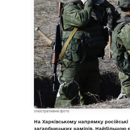
Ілюстративне фото
На Харківському напрямку російські в
загарбницьких намірів. Найбільшою є