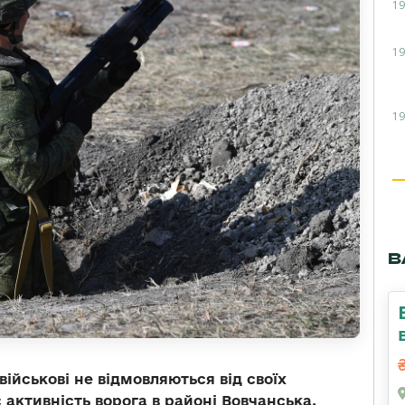
19
19
19
В
ійськові не відмовляються від своїх
 активність ворога в районі Вовчанська.