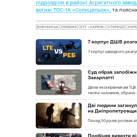
підрозділи в районі Агрегатного заво
вогню ТОС-1А «Солнцепьок»,
та поясн
ВОВЧАНСЬК
ГЛИБОКЕ
ОТУ «ХАРКІВ»
СТАРИЦЯ
ХАРК
7 корпус ДШВ розго
7 корпус швидкого реагу
Суд обрав запобіжн
Закарпатті
Двом екскерівникам ТЦК 
тисячі чоловіків, обрано
Дві людини загинул
на Дніпропетровщи
Понад 50 разів росіяни 
Пообіцяв вивезти ві