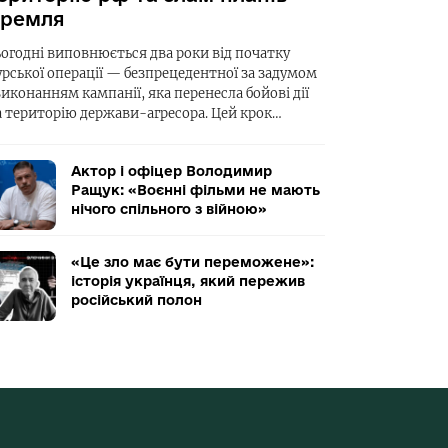
ремля
ьогодні виповнюється два роки від початку
урської операції — безпрецедентної за задумом
виконанням кампанії, яка перенесла бойові дії
а територію держави-агресора. Цей крок…
Актор і офіцер Володимир
Ращук: «Воєнні фільми не мають
нічого спільного з війною»
«Це зло має бути переможене»:
історія українця, який пережив
російський полон