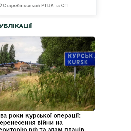
Старобільський РТЦК та СП
УБЛІКАЦІЇ
ва роки Курської операції:
еренесення війни на
ериторію рф та злам планів