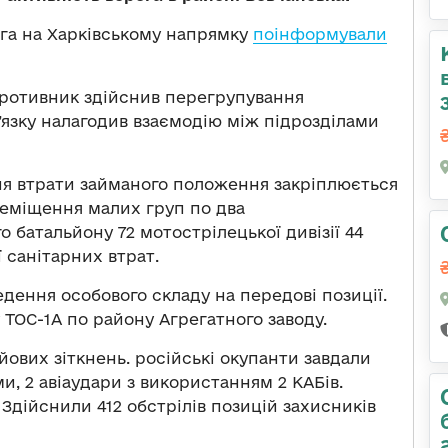
ога на Харківському напрямку
поінформували
ротивник здійснив перегрупування
’язку налагодив взаємодію між підрозділами
 втрати займаного положення закріплюється
реміщення малих груп по два
 батальйону 72 мотострілецької дивізії 44
 санітарних втрат.
дення особового складу на передові позиції.
ТОС-1А по району Агрегатного заводу.
йових зіткнень. російські окупанти завдали
и, 2 авіаудари з використанням 2 КАБів.
 Здійснили 412 обстрілів позицій захисників