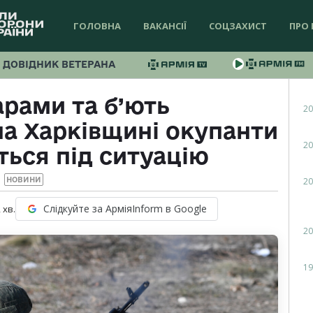
ГОЛОВНА
ВАКАНСІЇ
СОЦЗАХИСТ
ПРО 
ДОВІДНИК ВЕТЕРАНА
арами та б’ють
20
а Харківщині окупанти
20
ься під ситуацію
20
НОВИНИ
Слідкуйте за АрміяInform в Google
2
хв.
20
19