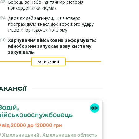
:38
Борець за небо і дитячі мрії: історія
прикордонника «Кума»
:24
Двоє людей загинули, ще четверо
постраждали внаслідок ворожого удару
РСЗВ «Торнадо-С» по Ізюму
:10
Харчування військових реформують:
Міноборони запускає нову систему
закупівель
ВСІ НОВИНИ
АКАНСІЇ
Водій,
військовослужбовець
від 20000 до 120000 грн
Хмельницький, Хмельницька область