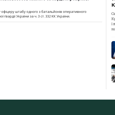
К
у офіцеру штабу одного з батальйонів оперативного
С
гвардії України за ч. 3 ст. 332 КК України.
К
і 
н