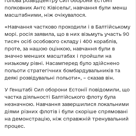
голова розвідцентру Сил оборони Естонії
полковник Антс Ківісельг, навчання були менш
масштабними, ніж очікувалося.
«Навчання частково проходили і в Балтійському
морі. росія заявила, що в них візьмуть участь 90
тисяч осіб особового складу і 400 кораблів,
проте, за нашою оцінкою, навчання були в
значно менших масштабах і пройшли на
низькому рівні. Насамперед було здійснено
польоти стратегічних бомбардувальників та
деякі розвідувальні польоти», – сказав він.
У Генштабі Сил оборони Естонії повідомили, що
частка діяльності Балтійського флоту була
незначною. Навчання завершилися локальними
діями різних флотів і були скоріше спрямовані
на демонстрацію, ніж справжній тренувальний
процес.