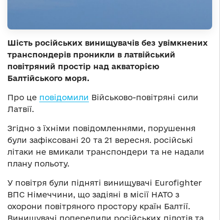
Шість російських винищувачів без увімкнених
транспондерів проникли в латвійський
повітряний простір над акваторією
Балтійського моря.
Про це
повідомили
Військово-повітряні сили
Латвії.
Згідно з їхніми повідомленнями, порушення
були зафіксовані 20 та 21 вересня. російські
літаки не вмикали транспондери та не надали
плану польоту.
У повітря були підняті винищувачі Eurofighter
ВПС Німеччини, що задіяні в місії НАТО з
охорони повітряного простору країн Балтії.
Винищувачі попередили російських пілотів та