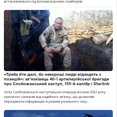
встановлювати під вогнем ворожих снайперів.
«Треба йти далі, бо нехороші люди відходять з
позицій»: зв’язківець 40-ї артилерійської бригади
про Слобожанський наступ, 155-й калібр і Starlink
Успіх Слобожанської наступальної операції восени 2022 року
критично залежав від надійного зв’язку, що дозволяв
передавати інформацію в режимі реального часу.