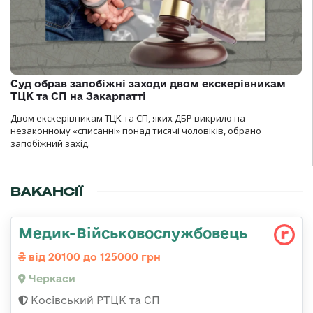
Суд обрав запобіжні заходи двом екскерівникам
ТЦК та СП на Закарпатті
Двом екскерівникам ТЦК та СП, яких ДБР викрило на
незаконному «списанні» понад тисячі чоловіків, обрано
запобіжний захід.
ВАКАНСІЇ
Медик-Військовослужбовець
від 20100 до 125000 грн
Черкаси
Косівський РТЦК та СП