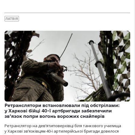
ЛАТВІЯ
Ретранслятори встановлювали під обстрілами:
у Харкові бійці 40-ї артбригади забезпечили
зв’язок попри вогонь ворожих снайперів
Ретранслятор на дев’ятиповерхівці біля танкового училища
у Харкові зв’язківцям 40-ї артилерійської бригади довелося