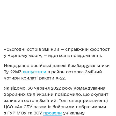
«Сьогодні острів Зміїний — справжній форпост
у Чорному морі», — йдеться в повідомленні.
Нещодавно російські далекі бомбардувальники
Ту-22М3
випустили
в район острова Зміїний
чотири крилаті ракети Х-22.
Як відомо, 30 червня 2022 року Командування
Збройних Сил України повідомило, що окупант
залишив острів Зміїний. Тоді спецпризначенці
ЦСО «А» СБУ разом із бойовими побратимами
з ГУР МОУ та ЗСУ
провели
унікальну