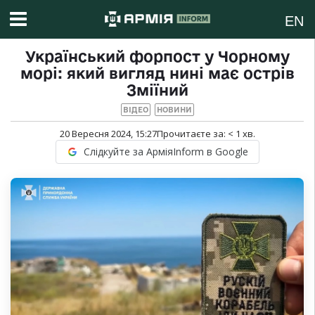
EN
Український форпост у Чорному
морі: який вигляд нині має острів
Зміїний
ВІДЕО
НОВИНИ
20 Вересня 2024, 15:27
Прочитаєте за:
< 1
хв.
Слідкуйте за АрміяInform в Google