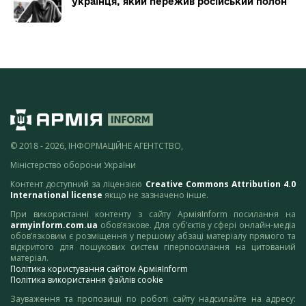
українця, який пережив російський полон
© 2018 - 2026, ІНФОРМАЦІЙНЕ АГЕНТСТВО,
Міністерство оборони України
Контент доступний за ліцензією
Creative Commons Attribution 4.0
International license
якщо не зазначено інше.
При використанні контенту з сайту АрміяInform посилання на
armyinform.com.ua
обов’язкове. Для суб’єктів у сфері онлайн-медіа
обов’язковим є розміщення у першому абзаці матеріалу прямого та
відкритого для пошукових систем гіперпосилання на цитований
матеріал.
Політика користування сайтом АрміяInform
Політика використання файлів cookie
Зауваження та пропозиції по роботі сайту надсилайте на адресу: