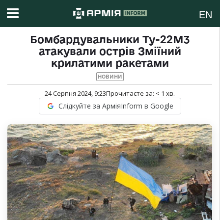
EN
Бомбардувальники Ту-22М3
атакували острів Зміїний
крилатими ракетами
НОВИНИ
24 Серпня 2024, 9:23
Прочитаєте за:
< 1
хв.
Слідкуйте за АрміяInform в Google