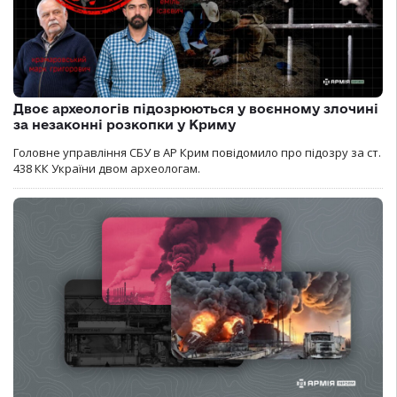
Двоє археологів підозрюються у воєнному злочині
за незаконні розкопки у Криму
Головне управління СБУ в АР Крим повідомило про підозру за ст.
438 КК України двом археологам.