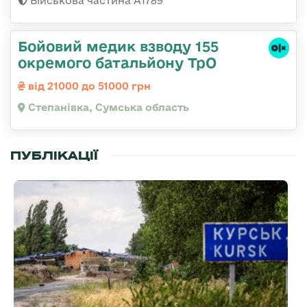
Військова частина А1789
Бойовий медик взводу 155
окремого батальйону ТрО
від 21000 до 51000 грн
Степанівка, Сумська область
ПУБЛІКАЦІЇ