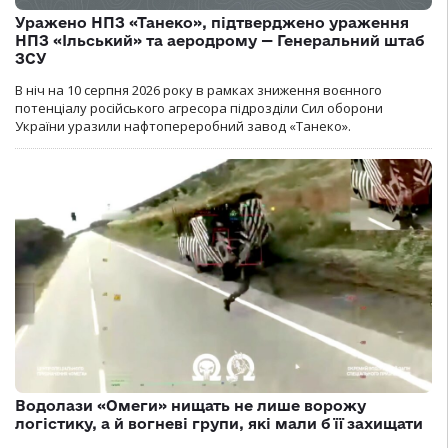
Уражено НПЗ «Танеко», підтверджено ураження
НПЗ «Ільський» та аеродрому — Генеральний штаб
ЗСУ
В ніч на 10 серпня 2026 року в рамках зниження воєнного
потенціалу російського агресора підрозділи Сил оборони
України уразили нафтопереробний завод «Танеко».
Водолази «Омеги» нищать не лише ворожу
логістику, а й вогневі групи, які мали б її захищати