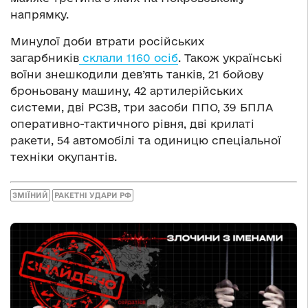
напрямку.
Минулої доби втрати російських
загарбників
склали 1160 осіб
. Також українські
воїни знешкодили дев’ять танків, 21 бойову
броньовану машину, 42 артилерійських
системи, дві РСЗВ, три засоби ППО, 39 БПЛА
оперативно-тактичного рівня, дві крилаті
ракети, 54 автомобілі та одиницю спеціальної
техніки окупантів.
ЗМІЇНИЙ
РАКЕТНІ УДАРИ РФ