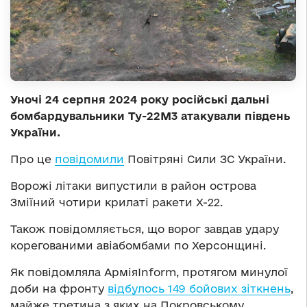
Уночі 24 серпня 2024 року російські дальні
бомбардувальники Ту-22М3 атакували південь
України.
Про це
повідомили
Повітряні Сили ЗС України.
Ворожі літаки випустили в район острова
Зміїний чотири крилаті ракети Х-22.
Також повідомляється, що ворог завдав удару
корегованими авіабомбами по Херсонщині.
Як повідомляла АрміяInform, протягом минулої
доби на фронту
відбулось 149 бойових зіткнень
,
майже третина з яких на Покровському