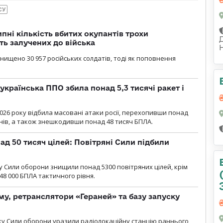
СУ
ипні кількість вбитих окупантів трохи
ть залучених до війська
нищено 30 957 російських солдатів, тоді як поповнення
українська ППО збила понад 5,3 тисячі ракет і
2026 року відбила масовані атаки росії, перехопивши понад
онів, а також знешкодивши понад 48 тисяч БПЛА.
ад 50 тисяч цілей: Повітряні Сили підбили
у Cили оборони знищили понад 5300 повітряних цілей, крім
48 000 БПЛА тактичного рівня.
у, ретранслятори «Гераней» та базу запуску
року Сили оборони уразили радіолокаційну станцію раннього