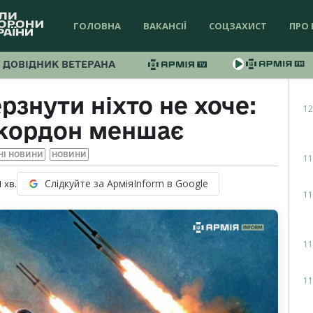
ГОЛОВНА
ВАКАНСІЇ
СОЦЗАХИСТ
ПРО 
ДОВІДНИК ВЕТЕРАНА
рзнути ніхто не хоче:
12
а кордон меншає
НІ НОВИНИ
НОВИНИ
11
Слідкуйте за АрміяInform в Google
1
хв.
11
11
11