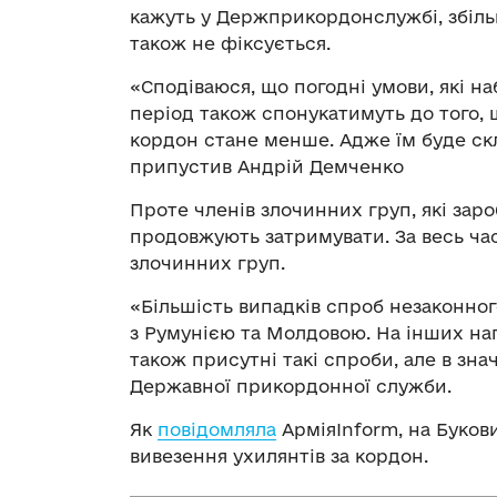
кажуть у Держприкордонслужбі, збіл
також не фіксується.
«Сподіваюся, що погодні умови, які н
період також спонукатимуть до того,
кордон стане менше. Адже їм буде скл
припустив Андрій Демченко
Проте членів злочинних груп, які зар
продовжують затримувати. За весь час
злочинних груп.
«Більшість випадків спроб незаконно
з Румунією та Молдовою. На інших на
також присутні такі спроби, але в зна
Державної прикордонної служби.
Як
повідомляла
АрміяInform, на Букови
вивезення ухилянтів за кордон.