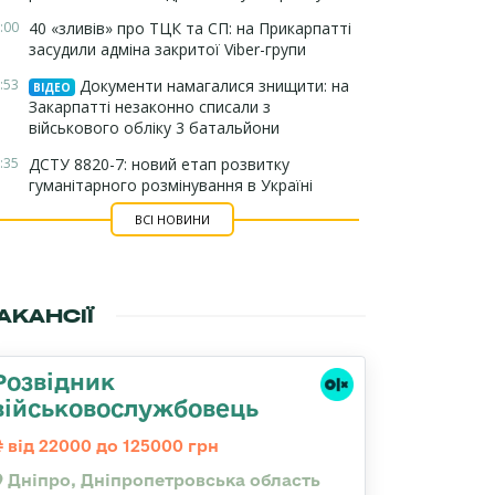
:00
40 «зливів» про ТЦК та СП: на Прикарпатті
засудили адміна закритої Viber-групи
:53
Документи намагалися знищити: на
ВІДЕО
Закарпатті незаконно списали з
військового обліку 3 батальйони
:35
ДСТУ 8820-7: новий етап розвитку
гуманітарного розмінування в Україні
ВСІ НОВИНИ
АКАНСІЇ
Розвідник
військовослужбовець
від 22000 до 125000 грн
Дніпро, Дніпропетровська область