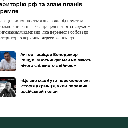
ериторію рф та злам планів
ремля
ьогодні виповнюється два роки від початку
урської операції — безпрецедентної за задумом
виконанням кампанії, яка перенесла бойові дії
а територію держави-агресора. Цей крок…
Актор і офіцер Володимир
Ращук: «Воєнні фільми не мають
нічого спільного з війною»
«Це зло має бути переможене»:
історія українця, який пережив
російський полон