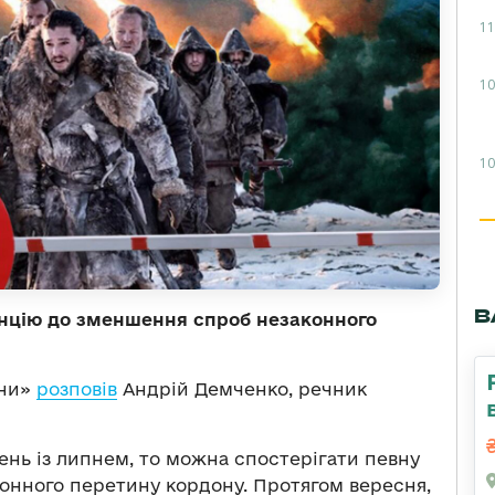
11
10
10
В
нцію до зменшення спроб незаконного
ини»
розповів
Андрій Демченко, речник
ень із липнем, то можна спостерігати певну
онного перетину кордону. Протягом вересня,