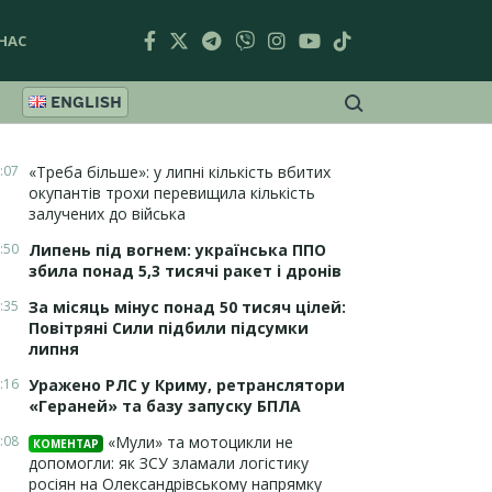
НАС
ENGLISH
:07
«Треба більше»: у липні кількість вбитих
окупантів трохи перевищила кількість
залучених до війська
:50
Липень під вогнем: українська ППО
збила понад 5,3 тисячі ракет і дронів
:35
За місяць мінус понад 50 тисяч цілей:
Повітряні Сили підбили підсумки
липня
:16
Уражено РЛС у Криму, ретранслятори
«Гераней» та базу запуску БПЛА
:08
«Мули» та мотоцикли не
КОМЕНТАР
допомогли: як ЗСУ зламали логістику
росіян на Олександрівському напрямку