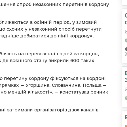
ьшення спроб незаконних перетинів кордону
аближаються в осінній період, у зимовий
 що охочих у незаконний спосіб перетнути
адніше добиратися до лінії кордону», —
обляють на перевезенні людей за кордон,
 дії воєнного стану викрили 600 таких
го перетину кордону фіксуються на кордоні
прямках — Угорщина, Словаччина, Польща —
чно меншій кількості», — констатував речник
ні затримали організаторів двох каналів