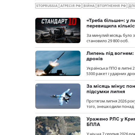
STOPRUSSIA
АГРЕСІЯ РФ
ВІЙНА
ВТОРГНЕННЯ РФ
ДП
«Треба більше»: у л
перевищила кількіс
За минулий місяць було з
становило 29 800 осіб.
Липень під вогнем: 
дронів
Українська ППО в липні 
5300 ракет і ударних др
За місяць мінус пон
підсумки липня
Протягом липня 2026 рок
того, знешкодили понад 
Уражено РЛС у Крим
БПЛА
У ніч на 7 серпня 2026 