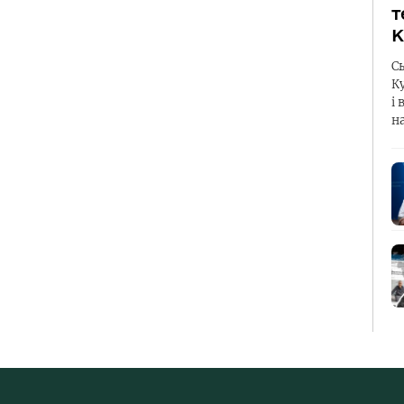
т
К
С
К
і 
н