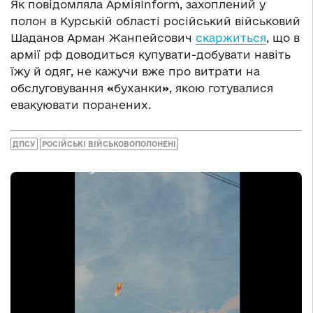
Як повідомляла АрміяInform, захоплений у
полон в Курській області російський військовий
Шаданов Арман Жанпейсович
скаржиться
, що в
армії рф доводиться купувати-добувати навіть
їжу й одяг, не кажучи вже про витрати на
обслуговування
«
буханки
»
, якою готувалися
евакуювати поранених.
ДПСУ
РОСІЙСЬКІ ВІЙСЬКОВОПОЛОНЕНІ