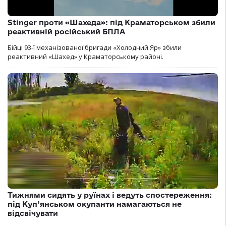
Stinger проти «Шахеда»: під Краматорськом збили
реактивній російський БПЛА
Бійці 93-ї механізованої бригади «Холодний Яр» збили
реактивний «Шахед» у Краматорському районі.
Тижнями сидять у руїнах і ведуть спостереження:
під Куп’янськом окупанти намагаються не
відсвічувати