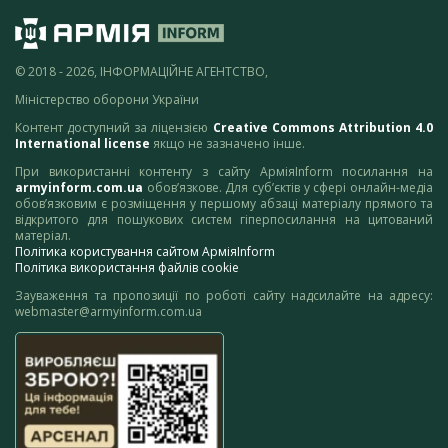
© 2018 - 2026, ІНФОРМАЦІЙНЕ АГЕНТСТВО,
Міністерство оборони України
Контент доступний за ліцензією
Creative Commons Attribution 4.0
International license
якщо не зазначено інше.
При використанні контенту з сайту АрміяInform посилання на
armyinform.com.ua
обов’язкове. Для суб’єктів у сфері онлайн-медіа
обов’язковим є розміщення у першому абзаці матеріалу прямого та
відкритого для пошукових систем гіперпосилання на цитований
матеріал.
Політика користування сайтом АрміяInform
Політика використання файлів cookie
Зауваження та пропозиції по роботі сайту надсилайте на адресу:
webmaster@armyinform.com.ua