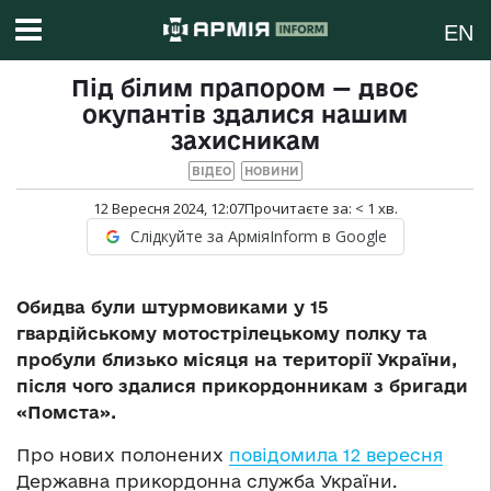
EN
Під білим прапором — двоє
окупантів здалися нашим
захисникам
ВІДЕО
НОВИНИ
12 Вересня 2024, 12:07
Прочитаєте за:
< 1
хв.
Слідкуйте за АрміяInform в Google
Обидва були штурмовиками у 15
гвардійському мотострілецькому полку та
пробули близько місяця на території України,
після чого здалися прикордонникам з бригади
«Помста».
Про нових полонених
повідомила 12 вересня
Державна прикордонна служба України.