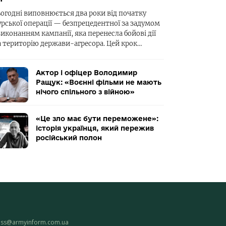
ьогодні виповнюється два роки від початку
урської операції — безпрецедентної за задумом
виконанням кампанії, яка перенесла бойові дії
а територію держави-агресора. Цей крок…
Актор і офіцер Володимир
Ращук: «Воєнні фільми не мають
нічого спільного з війною»
«Це зло має бути переможене»:
історія українця, який пережив
російський полон
ess@armyinform.com.ua