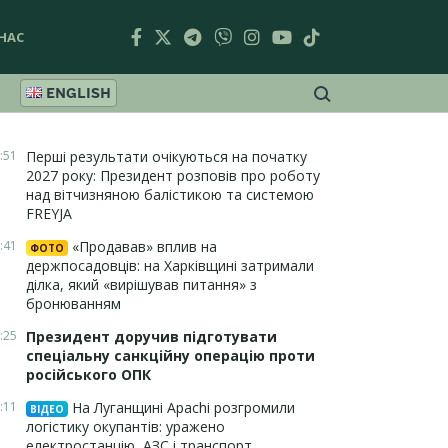
НАС
ENGLISH
:51
Перші результати очікуються на початку
2027 року: Президент розповів про роботу
над вітчизняною балістикою та системою
FREYJA
:41
«Продавав» вплив на
ФОТО
держпосадовців: на Харківщині затримали
ділка, який «вирішував питання» з
бронюванням
:25
Президент доручив підготувати
спеціальну санкційну операцію проти
російського ОПК
:11
На Луганщині Apachi розгромили
ВІДЕО
логістику окупантів: уражено
електростанцію, АЗС і транспорт