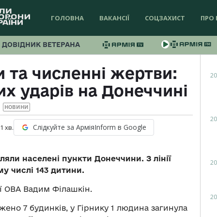
ГОЛОВНА
ВАКАНСІЇ
СОЦЗАХИСТ
ПРО 
ДОВІДНИК ВЕТЕРАНА
 та численні жертви:
20
их ударів на Донеччині
НОВИНИ
20
Слідкуйте за АрміяInform в Google
 1
хв.
іляли населені пункти Донеччини. З лінії
20
у числі 143 дитини.
 ОВА Вадим Філашкін.
20
ено 7 будинків, у Гірнику 1 людина загинула