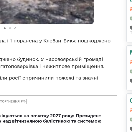
ула і 1 поранена у Клебан-Бику; пошкоджено
джено будинок. У Часовоярській громаді
агатоповерхівка і нежитлове приміщення.
ріли росії спричинили пожежі та значні
ТОРГНЕННЯ РФ
чікуються на початку 2027 року: Президент
у над вітчизняною балістикою та системою