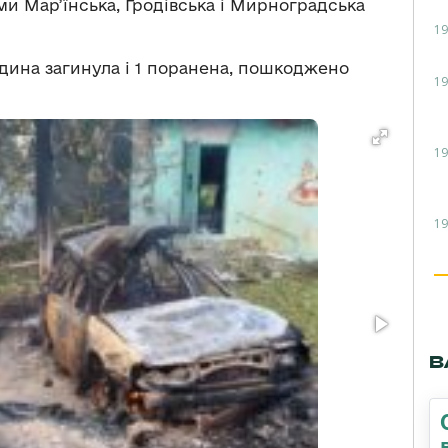
ми Мар’їнська, Гродівська і Мирноградська
19
ина загинула і 1 поранена, пошкоджено
19
19
19
В