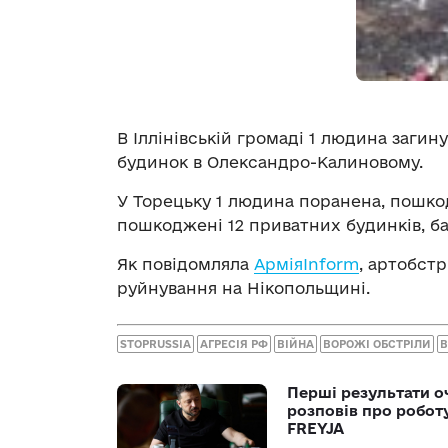
В Іллінівській громаді 1 людина загин
будинок в Олександро-Калиновому.
У Торецьку 1 людина поранена, пошко
пошкоджені 12 приватних будинків, б
Як повідомляла
АрміяInform
, артобст
руйнування на Нікопольщині.
STOPRUSSIA
АГРЕСІЯ РФ
ВІЙНА
ВОРОЖІ ОБСТРІЛИ
В
Перші результати о
розповів про робот
FREYJA