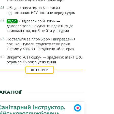
:53
Обіцяв «списати» за $11 тисяч:
підполковник НГУ постане перед судом
:36
«Підірвали собі ноги» —
АУДІО
деморалізовані окупанти вдаються до
самокаліцтва, щоб не йти у штурми
:28
Ностальгія за пломбіром і виправдання
росії коштували студенту семи років
тюрми: у Харкові засуджено «блогера»
:10
Викрито «батюшку» — зрадника: агент фсб
отримав 15 років ув’язнення
ВСІ НОВИНИ
АКАНСІЇ
Санітарний інструктор,
військовослужбовець