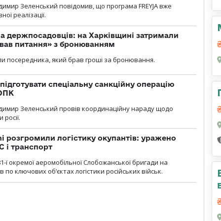
димир Зеленський повідомив, що програма FREYJA вже
ної реалізації.
а держпосадовців: на Харківщині затримали
ував питання» з бронюванням
и посередника, який брав гроші за бронювання.
підготувати спеціальну санкційну операцію
 ОПК
димир Зеленський провів координаційну нараду щодо
 росії.
i розгромили логістику окупантів: уражено
С і транспорт
1-ї окремої аеромобільної Слобожанської бригади на
 по ключових об’єктах логістики російських військ.