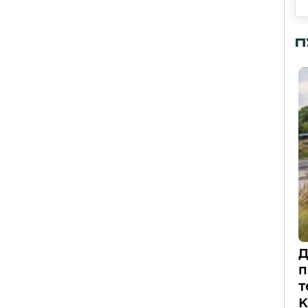
П
Д
п
т
К