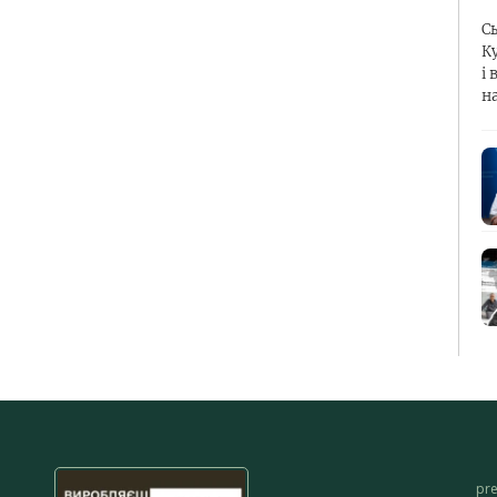
С
К
і 
н
pr