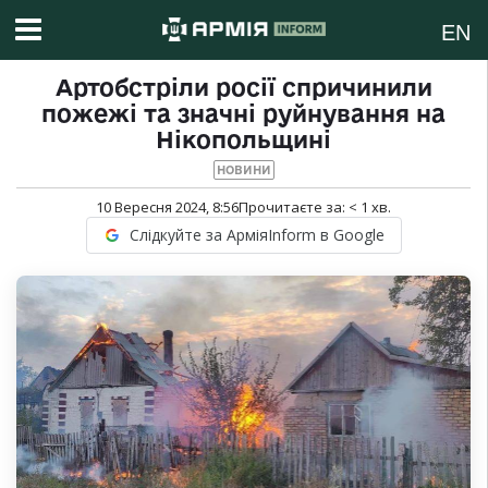
EN
Артобстріли росії спричинили
пожежі та значні руйнування на
Нікопольщині
НОВИНИ
10 Вересня 2024, 8:56
Прочитаєте за:
< 1
хв.
Слідкуйте за АрміяInform в Google