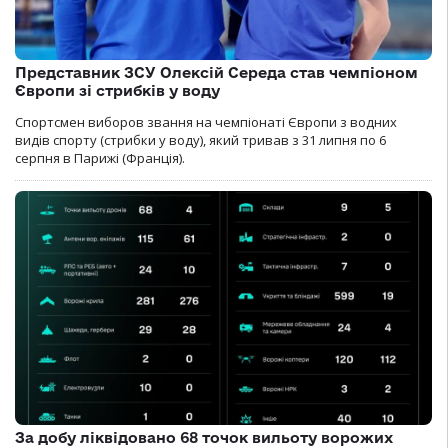
Представник ЗСУ Олексій Середа став чемпіоном
Європи зі стрибків у воду
Спортсмен виборов звання на чемпіонаті Європи з водних
видів спорту (стрибки у воду), який тривав з 31 липня по 6
серпня в Парижі (Франція).
За добу ліквідовано 68 точок вильоту ворожих