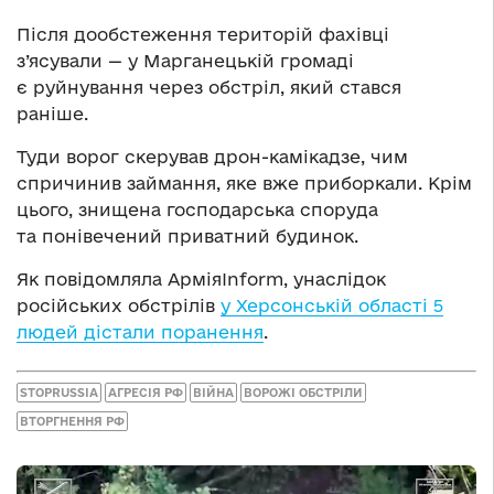
Після дообстеження територій фахівці
з’ясували — у Марганецькій громаді
є руйнування через обстріл, який стався
раніше.
Туди ворог скерував дрон-камікадзе, чим
спричинив займання, яке вже приборкали. Крім
цього, знищена господарська споруда
та понівечений приватний будинок.
Як повідомляла АрміяInform, унаслідок
російських обстрілів
у Херсонській області 5
людей дістали поранення
.
STOPRUSSIA
АГРЕСІЯ РФ
ВІЙНА
ВОРОЖІ ОБСТРІЛИ
ВТОРГНЕННЯ РФ