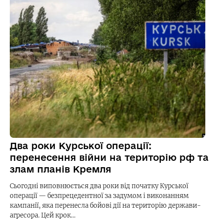
Два роки Курської операції:
перенесення війни на територію рф та
злам планів Кремля
Сьогодні виповнюється два роки від початку Курської
операції — безпрецедентної за задумом і виконанням
кампанії, яка перенесла бойові дії на територію держави-
агресора. Цей крок…