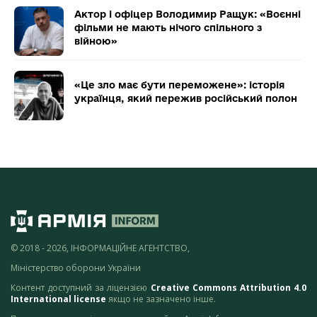
Актор і офіцер Володимир Ращук: «Воєнні
фільми не мають нічого спільного з
війною»
«Це зло має бути переможене»: історія
українця, який пережив російський полон
© 2018 - 2026, ІНФОРМАЦІЙНЕ АГЕНТСТВО,
Міністерство оборони України
Контент доступний за ліцензією
Creative Commons Attribution 4.0
International license
якщо не зазначено інше.