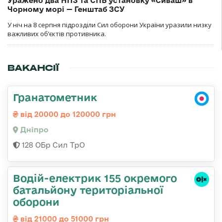
Уражено два НПЗ та СПБ установку «Сиваш» в
Чорному морі — Генштаб ЗСУ
У ніч на 8 серпня підрозділи Сил оборони України уразили низку
важливих об’єктів противника.
ВАКАНСІЇ
Гранатометник
від 20000 до 120000 грн
Дніпро
128 ОБр Сил ТрО
Водій-електрик 155 окремого
батальйону територіальної
оборони
від 21000 до 51000 грн