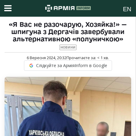
EN
«Я Вас не разочарую, Хозяйка!» —
шпигуна з Дергачів завербували
альтернативною «полуничкою»
НОВИНИ
6 Вересня 2024, 20:32
Прочитаєте за:
< 1
хв.
Слідкуйте за АрміяInform в Google