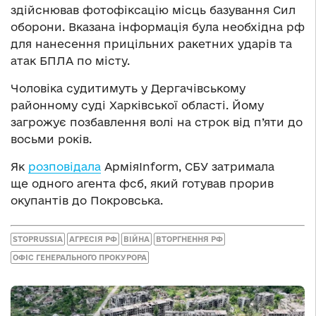
здійснював фотофіксацію місць базування Сил
оборони. Вказана інформація була необхідна рф
для нанесення прицільних ракетних ударів та
атак БПЛА по місту.
Чоловіка судитимуть у Дергачівському
районному суді Харківської області. Йому
загрожує позбавлення волі на строк від п’яти до
восьми років.
Як
розповідала
АрміяInform, СБУ затримала
ще одного агента фсб, який готував прорив
окупантів до Покровська.
STOPRUSSIA
АГРЕСІЯ РФ
ВІЙНА
ВТОРГНЕННЯ РФ
ОФІС ГЕНЕРАЛЬНОГО ПРОКУРОРА