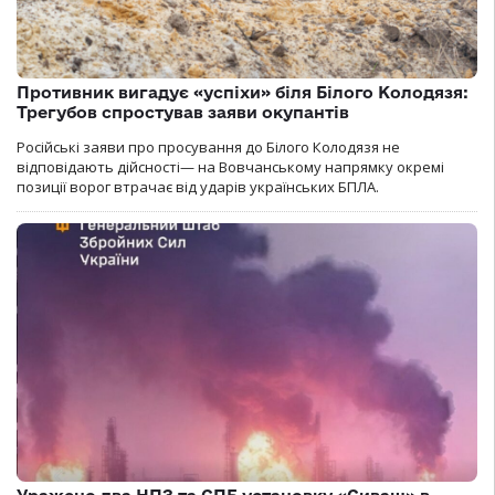
Противник вигадує «успіхи» біля Білого Колодязя:
Трегубов спростував заяви окупантів
Російські заяви про просування до Білого Колодязя не
відповідають дійсності— на Вовчанському напрямку окремі
позиції ворог втрачає від ударів українських БПЛА.