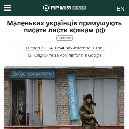
EN
Маленьких українців примушують
писати листи воякам рф
НОВИНИ
1 Вересня 2024, 17:54
Прочитаєте за:
< 1
хв.
Слідкуйте за АрміяInform в Google