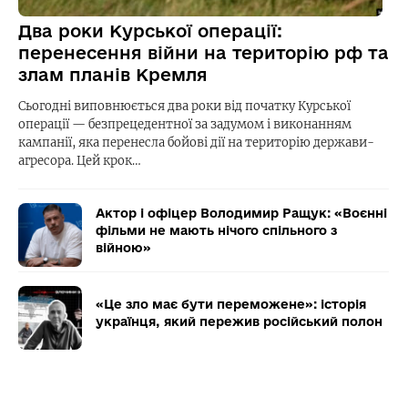
Два роки Курської операції:
перенесення війни на територію рф та
злам планів Кремля
Сьогодні виповнюється два роки від початку Курської
операції — безпрецедентної за задумом і виконанням
кампанії, яка перенесла бойові дії на територію держави-
агресора. Цей крок…
Актор і офіцер Володимир Ращук: «Воєнні
фільми не мають нічого спільного з
війною»
«Це зло має бути переможене»: історія
українця, який пережив російський полон