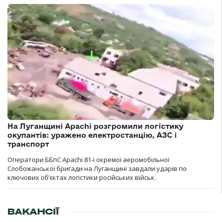
На Луганщині Apachi розгромили логістику
окупантів: уражено електростанцію, АЗС і
транспорт
Оператори ББпС Apachi 81-ї окремої аеромобільної
Слобожанської бригади на Луганщині завдали ударів по
ключових об’єктах логістики російських військ.
ВАКАНСІЇ