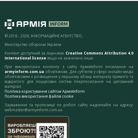
© 2018 - 2026, ІНФОРМАЦІЙНЕ АГЕНТСТВО,
Міністерство оборони України
Контент доступний за ліцензією
Creative Commons Attribution 4.0
International license
якщо не зазначено інше.
При використанні контенту з сайту АрміяInform посилання на
armyinform.com.ua
обов’язкове. Для суб’єктів у сфері онлайн-медіа
обов’язковим є розміщення у першому абзаці матеріалу прямого та
відкритого для пошукових систем гіперпосилання на цитований
матеріал.
Політика користування сайтом АрміяInform
Політика використання файлів cookie
Зауваження та пропозиції по роботі сайту надсилайте на адресу:
webmaster@armyinform.com.ua