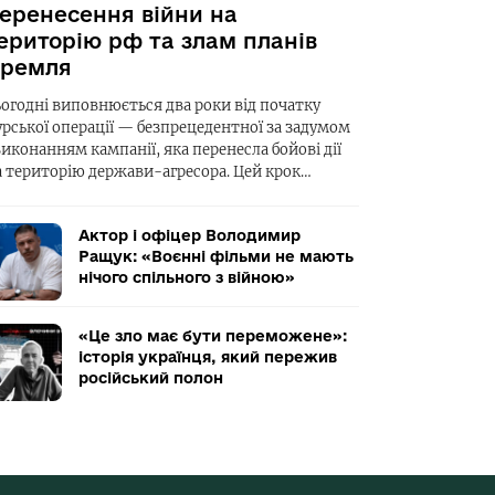
еренесення війни на
ериторію рф та злам планів
ремля
ьогодні виповнюється два роки від початку
урської операції — безпрецедентної за задумом
виконанням кампанії, яка перенесла бойові дії
а територію держави-агресора. Цей крок…
Актор і офіцер Володимир
Ращук: «Воєнні фільми не мають
нічого спільного з війною»
«Це зло має бути переможене»:
історія українця, який пережив
російський полон