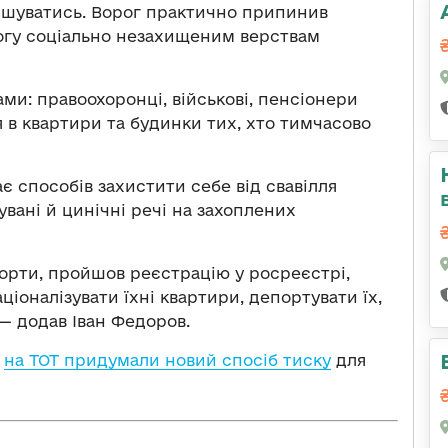
ршуватись. Ворог практично припинив
огу соціально незахищеним верствам
ами: правоохоронці, військові, пенсіонери
 в квартири та будинки тих, хто тимчасово
є способів захистити себе від свавілля
увані й цинічні речі на захоплених
спорти, пройшов реєстрацію у росреєстрі,
іоналізувати їхні квартири, депортувати їх,
 — додав Іван Федоров.
и
на ТОТ придумали новий спосіб тиску
для