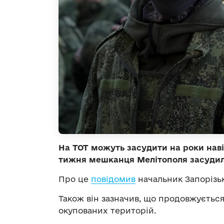
На ТОТ можуть засудити на роки нав
тижня мешканця Мелітополя засудили
Про це
повідомив
начальник Запорізьк
Також він зазначив, що продовжується
окупованих територій.