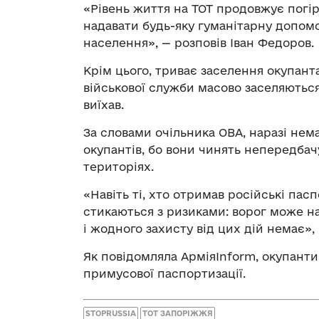
«Рівень життя на ТОТ продовжує погі
надавати будь-яку гуманітарну допом
населення», — розповів Іван Федоров.
Крім цього, триває заселення окупант
військової служби масово заселяються
виїхав.
За словами очільника ОВА, наразі нема
окупантів, бо вони чинять непередбач
територіях.
«Навіть ті, хто отримав російські па
стикаються з ризиками: ворог може нац
і жодного захисту від цих дій немає»,
Як повідомляла АрміяInform, окупант
примусової паспортизації.
STOPRUSSIA
ТОТ ЗАПОРІЖЖЯ