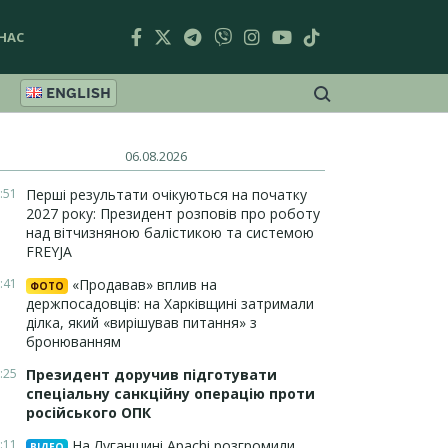
НАС
ENGLISH
06.08.2026
:51
Перші результати очікуються на початку
2027 року: Президент розповів про роботу
над вітчизняною балістикою та системою
FREYJA
:41
«Продавав» вплив на
ФОТО
держпосадовців: на Харківщині затримали
ділка, який «вирішував питання» з
бронюванням
:25
Президент доручив підготувати
спеціальну санкційну операцію проти
російського ОПК
:11
На Луганщині Apachi розгромили
ВІДЕО