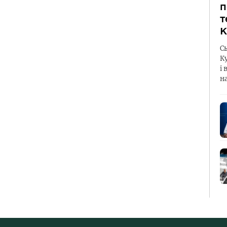
п
т
К
С
К
і 
н