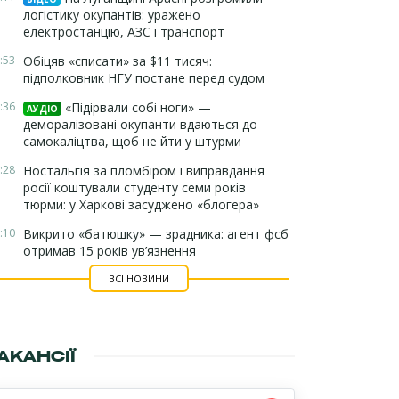
логістику окупантів: уражено
електростанцію, АЗС і транспорт
:53
Обіцяв «списати» за $11 тисяч:
підполковник НГУ постане перед судом
:36
«Підірвали собі ноги» —
АУДІО
деморалізовані окупанти вдаються до
самокаліцтва, щоб не йти у штурми
:28
Ностальгія за пломбіром і виправдання
росії коштували студенту семи років
тюрми: у Харкові засуджено «блогера»
:10
Викрито «батюшку» — зрадника: агент фсб
отримав 15 років ув’язнення
ВСІ НОВИНИ
АКАНСІЇ