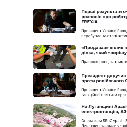
Перші результати о
розповів про робот
FREYJA
Президент України Воло
перебуває на етапі актив
«Продавав» вплив н
ділка, який «виріш
Правоохоронці затримал
Президент доручив 
проти російського
Президент України Воло
санкційної політики проти
На Луганщині Apach
електростанцію, АЗ
Оператори ББпС Apachi 8
Луганщині завдали ударів