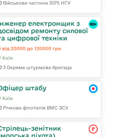
Військова частина 3075 НГУ
Інженер електронщик з
досвідом ремонту силової
та цифрової техніки
від 20000 до 120000 грн
Київ
3 Окрема штурмова бригада
Офіцер штабу
Київ
Річкова флотилія ВМС ЗСУ
Стрілець-зенітник
(морська піхота)