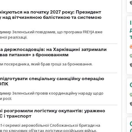
чікуються на початку 2027 року: Президент
у над вітчизняною балістикою та системою
димир Зеленський повідомив, що програма FREYJA вже
ної реалізації.
а держпосадовців: на Харківщині затримали
ував питання» з бронюванням
и посередника, який брав гроші за бронювання.
підготувати спеціальну санкційну операцію
 ОПК
димир Зеленський провів координаційну нараду щодо
 росії.
i розгромили логістику окупантів: уражено
С і транспорт
1-ї окремої аеромобільної Слобожанської бригади на
 по ключових об’єктах логістики російських військ.