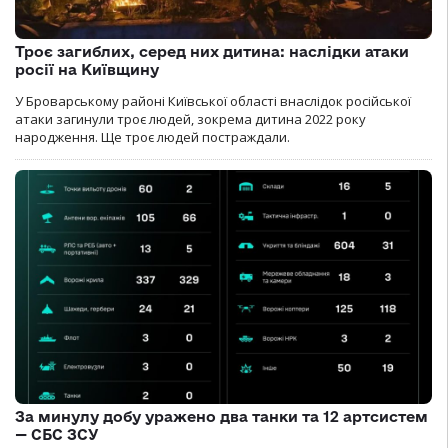
Троє загиблих, серед них дитина: наслідки атаки
росії на Київщину
У Броварському районі Київської області внаслідок російської
атаки загинули троє людей, зокрема дитина 2022 року
народження. Ще троє людей постраждали.
За минулу добу уражено два танки та 12 артсистем
— СБС ЗСУ