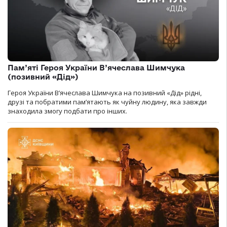
Пам’яті Героя України В’ячеслава Шимчука
(позивний «Дід»)
Героя України В’ячеслава Шимчука на позивний «Дід» рідні,
друзі та побратими пам’ятають як чуйну людину, яка завжди
знаходила змогу подбати про інших.