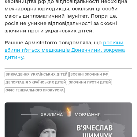
керівництва рф до відповідальності необхідна
міжнародна юрисдикція, оскільки ці особи
мають дипломатичний імунітет. Попри це,
росія не уникне відповідальності за скоєні
злочини проти українських дітей.
Раніше АрміяInform повідомляла, що
росіяни
вбили п’ятьох мешканців Донеччини, зокрема
дитину
.
ВИКРАДЕННЯ УКРАЇНСЬКИХ ДІТЕЙ
ВОЄННІ ЗЛОЧИНИ РФ
ДЕПОРТАЦІЯ УКРАЇНСЬКИХ ДІТЕЙ
ЗЛОЧИНИ ПРОТИ ДІТЕЙ
ОФІС ГЕНЕРАЛЬНОГО ПРОКУРОРА