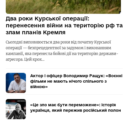
Два роки Курської операції:
перенесення війни на територію рф та
злам планів Кремля
Сьогодні виповнюється два роки від початку Курської
операції — безпрецедентної за задумом і виконанням
кампанії, яка перенесла бойові дії на територію держави-
агресора. Цей крок…
Актор і офіцер Володимир Ращук: «Воєнні
фільми не мають нічого спільного з
війною»
«Це зло має бути переможене»: історія
українця, який пережив російський полон