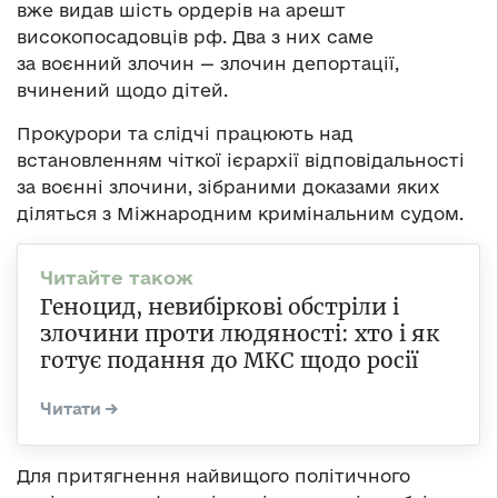
вже видав шість ордерів на арешт
високопосадовців рф. Два з них саме
за воєнний злочин — злочин депортації,
вчинений щодо дітей.
Прокурори та слідчі працюють над
встановленням чіткої ієрархії відповідальності
за воєнні злочини, зібраними доказами яких
діляться з Міжнародним кримінальним судом.
Геноцид, невибіркові обстріли і
злочини проти людяності: хто і як
готує подання до МКС щодо росії
Для притягнення найвищого політичного