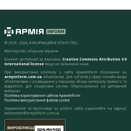
© 2018 - 2026, ІНФОРМАЦІЙНЕ АГЕНТСТВО,
Міністерство оборони України
Контент доступний за ліцензією
Creative Commons Attribution 4.0
International license
якщо не зазначено інше.
При використанні контенту з сайту АрміяInform посилання на
armyinform.com.ua
обов’язкове. Для суб’єктів у сфері онлайн-медіа
обов’язковим є розміщення у першому абзаці матеріалу прямого та
відкритого для пошукових систем гіперпосилання на цитований
матеріал.
Політика користування сайтом АрміяInform
Політика використання файлів cookie
Зауваження та пропозиції по роботі сайту надсилайте на адресу:
webmaster@armyinform.com.ua