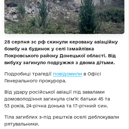
28 серпня зс рф скинули керовану авіаційну
бомбу на будинок у селі Ізмайлівка
Покровського району Донецької області. Від
вибуху загинуло подружжя з двома дітьми.
Подробиці трагедії
повідомили
в Офісі
Генерального прокурора.
Від удару російської авіації під завалами
домоволодіння загинула сім’я: батьки 45 та
53 років, 24-річна донька та 17-річний син.
Тіла загиблих з-під рештків оселі деблокували
рятувальники.