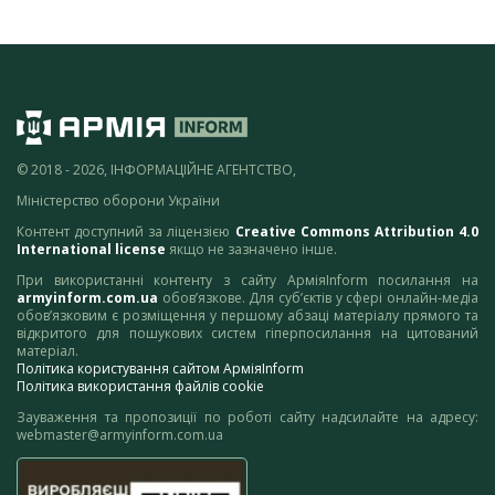
© 2018 - 2026, ІНФОРМАЦІЙНЕ АГЕНТСТВО,
Міністерство оборони України
Контент доступний за ліцензією
Creative Commons Attribution 4.0
International license
якщо не зазначено інше.
При використанні контенту з сайту АрміяInform посилання на
armyinform.com.ua
обов’язкове. Для суб’єктів у сфері онлайн-медіа
обов’язковим є розміщення у першому абзаці матеріалу прямого та
відкритого для пошукових систем гіперпосилання на цитований
матеріал.
Політика користування сайтом АрміяInform
Політика використання файлів cookie
Зауваження та пропозиції по роботі сайту надсилайте на адресу:
webmaster@armyinform.com.ua