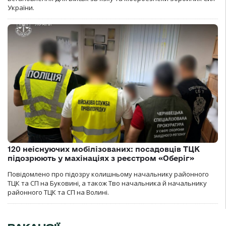
України.
120 неіснуючих мобілізованих: посадовців ТЦК
підозрюють у махінаціях з реєстром «Оберіг»
Повідомлено про підозру колишньому начальнику районного
ТЦК та СП на Буковині, а також Тво начальника й начальнику
районного ТЦК та СП на Волині.