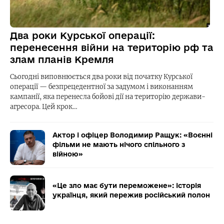
Два роки Курської операції:
перенесення війни на територію рф та
злам планів Кремля
Сьогодні виповнюється два роки від початку Курської
операції — безпрецедентної за задумом і виконанням
кампанії, яка перенесла бойові дії на територію держави-
агресора. Цей крок…
Актор і офіцер Володимир Ращук: «Воєнні
фільми не мають нічого спільного з
війною»
«Це зло має бути переможене»: історія
українця, який пережив російський полон