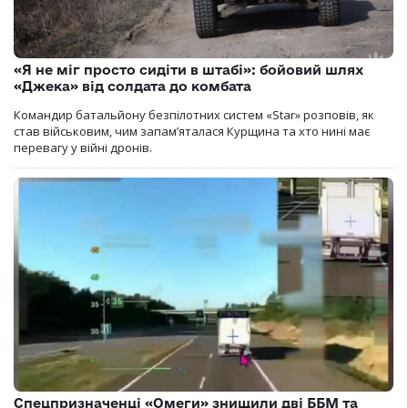
«Я не міг просто сидіти в штабі»: бойовий шлях
«Джека» від солдата до комбата
Командир батальйону безпілотних систем «Star» розповів, як
став військовим, чим запам’яталася Курщина та хто нині має
перевагу у війні дронів.
Спецпризначенці «Омеги» знищили дві ББМ та