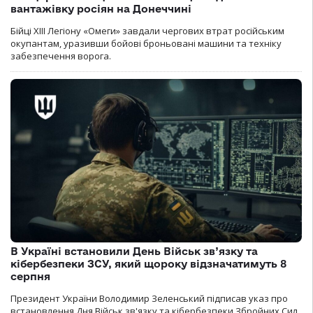
вантажівку росіян на Донеччині
Бійці ХІІІ Легіону «Омеги» завдали чергових втрат російським
окупантам, уразивши бойові броньовані машини та техніку
забезпечення ворога.
В Україні встановили День Військ зв’язку та
кібербезпеки ЗСУ, який щороку відзначатимуть 8
серпня
Президент України Володимир Зеленський підписав указ про
встановлення Дня Військ зв'язку та кібербезпеки Збройних Сил