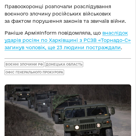
Правоохоронці розпочали розслідування
воєнного злочину російських військових
за фактом порушення законів та звичаїв війни.
Раніше АрміяInform повідомляла, що
внаслідок
ударів росіян по Харківщині з РСЗВ «Торнадо-С»
загинув чоловік, ще 23 людини постраждали
.
ВОЄННІ ЗЛОЧИНИ РФ
ДОНЕЦЬКА ОБЛАСТЬ
ОФІС ГЕНЕРАЛЬНОГО ПРОКУРОРА