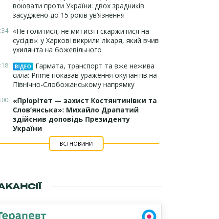
воювати проти України: двох зрадників
засуджено до 15 років ув’язнення
:34
«Не голитися, не митися і скаржитися на
сусідів»: у Харкові викрили лікаря, який вчив
ухилянта на божевільного
:18
Гармата, транспорт та вже нежива
ВІДЕО
сила: Prime показав ураження окупантів на
Північно-Слобожанському напрямку
:00
«Пріорітет — захист Костянтинівки та
Слов’янська»: Михайло Драпатий
здійснив доповідь Президенту
України
ВСІ НОВИНИ
АКАНСІЇ
Терапевт