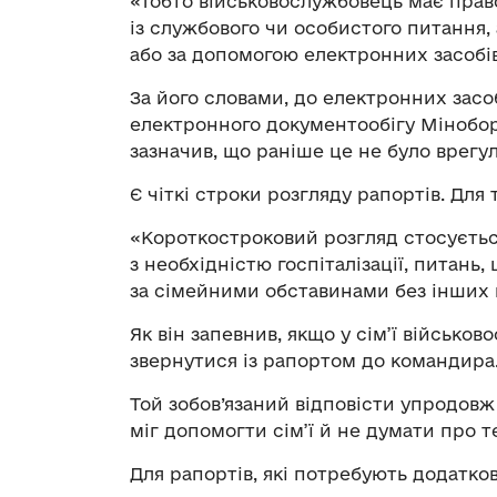
«Тобто військовослужбовець має прав
із службового чи особистого питання,
або за допомогою електронних засобів
За його словами, до електронних засо
електронного документообігу Міноборон
зазначив, що раніше це не було врегу
Є чіткі строки розгляду рапортів. Для
«Короткостроковий розгляд стосується
з необхідністю госпіталізації, питань,
за сімейними обставинами без інших 
Як він запевнив, якщо у сім’ї військо
звернутися із рапортом до командира
Той зобов’язаний відповісти упродовж
міг допомогти сім’ї й не думати про т
Для рапортів, які потребують додатков