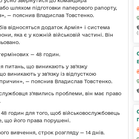
о усно звернутися до командира
 або шляхом підготовки паперового рапорту,
», — пояснив Владислав Товстенко.
бів відносяться додаток Армія+ і система
и, яка є у кожній військовій частині. Він
льовано.
 термінових — 48 годин.
 питань, що виникають у зв’язку
 що виникають у зв’язку із відпусткою
причин», — пояснив Владислав Товстенко.
вослужбовця з’явились проблеми, він має право
.
 48 годин для того, щоб військовослужбовець
е, що його права порушені.
ого вивчення, строк розгляду — 14 днів.