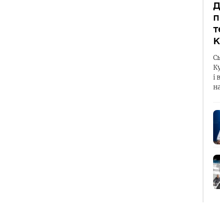
Д
п
т
К
С
К
і 
н