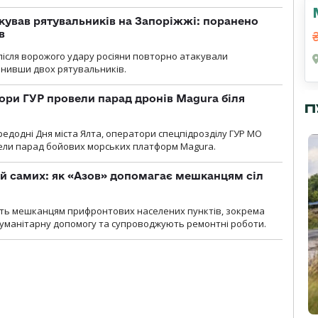
кував рятувальників на Запоріжжі: поранено
в
і після ворожого удару росіяни повторно атакували
анивши двох рятувальників.
ори ГУР провели парад дронів Magura біля
П
ередодні Дня міста Ялта, оператори спецпідрозділу ГУР МО
вели парад бойових морських платформ Magura.
й самих: як «Азов» допомагає мешканцям сіл
ють мешканцям прифронтових населених пунктів, зокрема
гуманітарну допомогу та супроводжують ремонтні роботи.