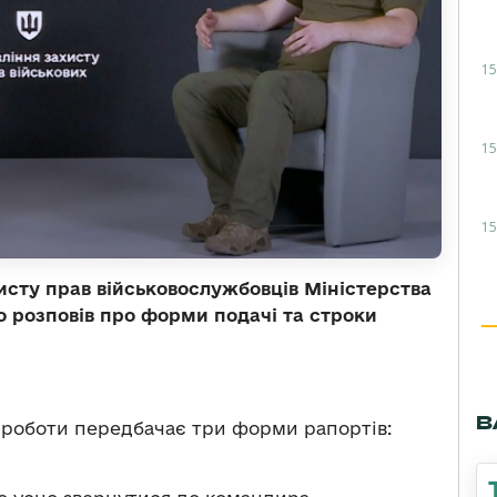
15
15
15
исту прав військовослужбовців Міністерства
 розповів про форми подачі та строки
В
ї роботи передбачає три форми рапортів: