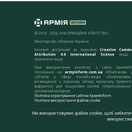
© 2018 - 2026, ІНФОРМАЦІЙНЕ АГЕНТСТВО,
Міністерство оборони України
Контент доступний за ліцензією
Creative Comm
Attribution 4.0 International license
якщо 
зазначено інше.
При використанні контенту з сайту АрміяInf
посилання на
armyinform.com.ua
обов’язкове. 
суб’єктів у сфері онлайн-медіа обов’язкови
розміщення у першому абзаці матеріалу прямого
відкритого для пошукових систем гіперпосилання
цитований матеріал.
Політика користування сайтом АрміяInform
Політика використання файлів cookie
Зауваження та пропозиції по роботі сайту надсилайте
Ми використовуємо файли cookie, щоб забезпе
адресу:
webmaster@armyinform.com.ua
використанн