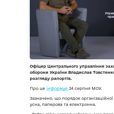
Офіцер Центрального управління зах
оборони України Владислав Товстенко
розгляду рапортів.
Про це
інформує
24 серпня МОУ.
Зазначено, що порядок організаційно
усна, паперова та електронна.