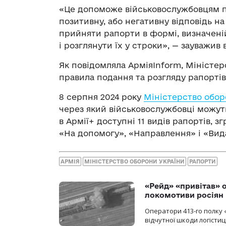
«Це допоможе військовослужбовцям п
позитивну, або негативну відповідь на
прийняти рапорти в формі, визначені
і розглянути їх у строки», — зауважив в
Як повідомляла АрміяInform, Міністер
правила подання та розгляду рапортів
8 серпня 2024 року
Міністерство обор
через який військовослужбовці можут
в Армії+ доступні 11 видів рапортів, з
«На допомогу», «Направлення» і «Вид
АРМІЯ
МІНІСТЕРСТВО ОБОРОНИ УКРАЇНИ
РАПОРТИ
«Рейд» «привітав» о
локомотиви росіян
Оператори 413-го полку 
відчутної шкоди логістиц