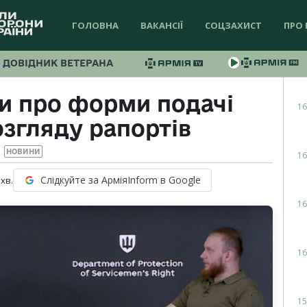
ГОЛОВНА
ВАКАНСІЇ
СОЦЗАХИСТ
ПРО 
ДОВІДНИК ВЕТЕРАНА
и про форми подачі
16
озгляду рапортів
НОВИНИ
16
Слідкуйте за АрміяInform в Google
хв.
16
16
15