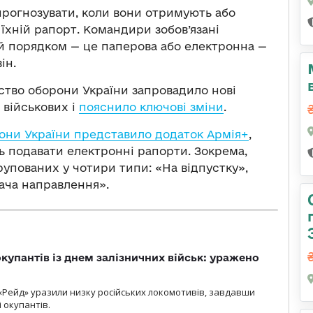
рогнозувати, коли вони отримують або
 їхній рапорт. Командири зобов’язані
й порядком — це паперова або електронна —
ін.
ство оборони України запровадило нові
 військових і
пояснило ключові зміни
.
они України представило додаток Армія+
,
ь подавати електронні рапорти. Зокрема,
групованих у чотири типи: «На відпустку»,
ача направлення».
купантів із днем залізничних військ: уражено
«Рейд» уразили низку російських локомотивів, завдавши
і окупантів.