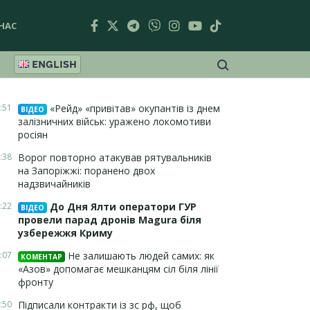
НАС
ENGLISH
:51
«Рейд» «привітав» окупантів із днем
ВІДЕО
залізничних військ: уражено локомотиви
росіян
:38
Ворог повторно атакував рятувальників
на Запоріжжі: поранено двох
надзвичайників
:22
До Дня Ялти оператори ГУР
ВІДЕО
провели парад дронів Magura біля
узбережжя Криму
:07
Не залишають людей самих: як
КОМЕНТАР
«Азов» допомагає мешканцям сіл біля лінії
фронту
:50
Підписали контракти із зс рф, щоб