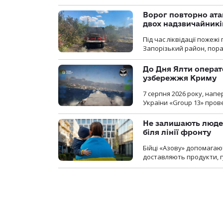
Ворог повторно ата
двох надзвичайникі
Під час ліквідації пожеж
Запорізький район, пор
До Дня Ялти операт
узбережжя Криму
7 серпня 2026 року, нап
України «Group 13» про
Не залишають люде
біля лінії фронту
Бійці «Азову» допомага
доставляють продукти, 