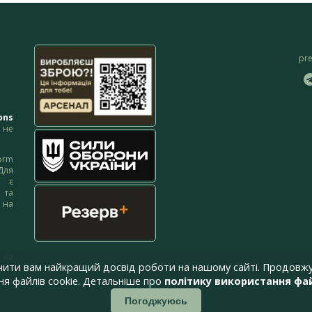
pr
ons
не
orm
Для
м є
 та
 на
 на
чити вам найкращий досвід роботи на нашому сайті. Продовжу
я файлів cookie. Детальніше про
політику використання фай
Погоджуюсь