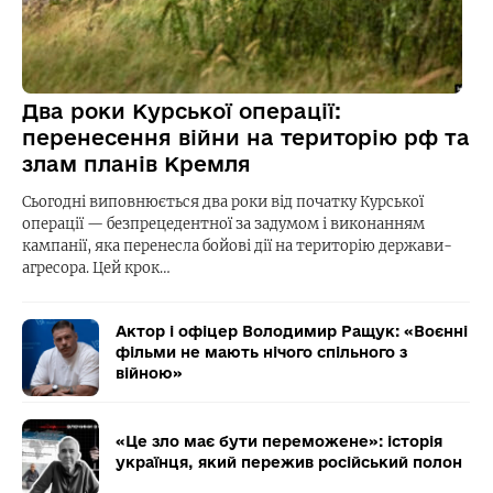
Два роки Курської операції:
перенесення війни на територію рф та
злам планів Кремля
Сьогодні виповнюється два роки від початку Курської
операції — безпрецедентної за задумом і виконанням
кампанії, яка перенесла бойові дії на територію держави-
агресора. Цей крок…
Актор і офіцер Володимир Ращук: «Воєнні
фільми не мають нічого спільного з
війною»
«Це зло має бути переможене»: історія
українця, який пережив російський полон