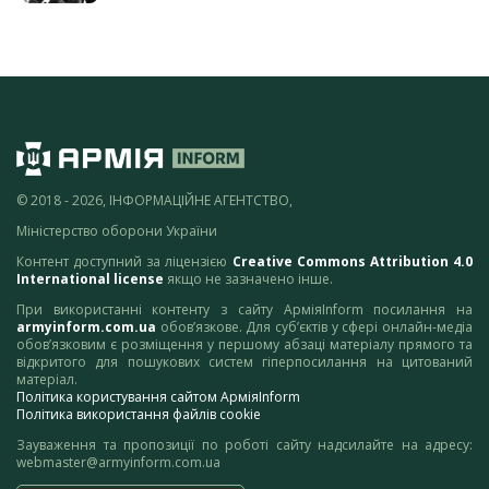
© 2018 - 2026, ІНФОРМАЦІЙНЕ АГЕНТСТВО,
Міністерство оборони України
Контент доступний за ліцензією
Creative Commons Attribution 4.0
International license
якщо не зазначено інше.
При використанні контенту з сайту АрміяInform посилання на
armyinform.com.ua
обов’язкове. Для суб’єктів у сфері онлайн-медіа
обов’язковим є розміщення у першому абзаці матеріалу прямого та
відкритого для пошукових систем гіперпосилання на цитований
матеріал.
Політика користування сайтом АрміяInform
Політика використання файлів cookie
Зауваження та пропозиції по роботі сайту надсилайте на адресу:
webmaster@armyinform.com.ua