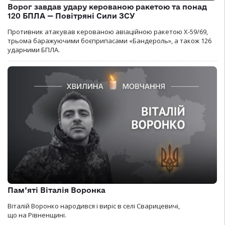
Ворог завдав удару керованою ракетою та понад
120 БПЛА — Повітряні Сили ЗСУ
Противник атакував керованою авіаційною ракетою Х-59/69,
трьома баражуючими боєприпасами «Бандероль», а також 126
ударними БПЛА.
Пам’яті Віталія Воронка
Віталій Воронко народився і виріс в селі Сварицевичі,
що на Рівненщині.