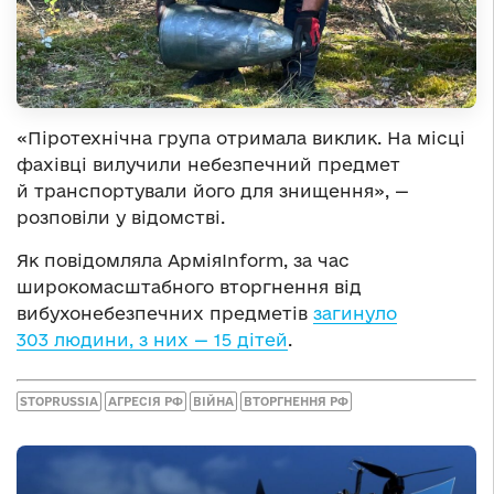
«Піротехнічна група отримала виклик. На місці
фахівці вилучили небезпечний предмет
й транспортували його для знищення», —
розповіли у відомстві.
Як повідомляла АрміяInform, за час
широкомасштабного вторгнення від
вибухонебезпечних предметів
загинуло
303 людини, з них — 15 дітей
.
STOPRUSSIA
АГРЕСІЯ РФ
ВІЙНА
ВТОРГНЕННЯ РФ