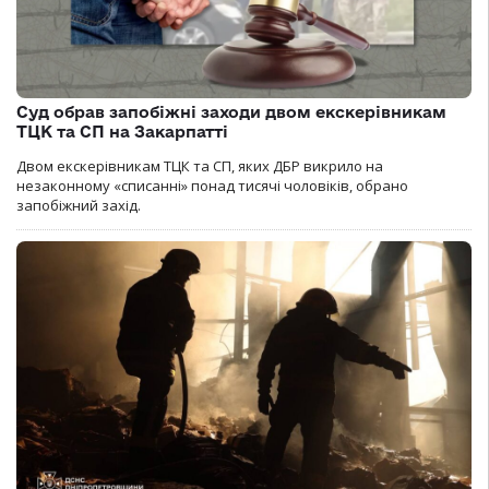
Суд обрав запобіжні заходи двом екскерівникам
ТЦК та СП на Закарпатті
Двом екскерівникам ТЦК та СП, яких ДБР викрило на
незаконному «списанні» понад тисячі чоловіків, обрано
запобіжний захід.