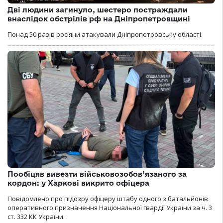
Дві людини загинуло, шестеро постраждали
внаслідок обстрілів рф на Дніпропетровщині
Понад 50 разів росіяни атакували Дніпропетровську області.
Пообіцяв вивезти військовозобов’язаного за
кордон: у Харкові викрито офіцера
Повідомлено про підозру офіцеру штабу одного з батальйонів
оперативного призначення Національної гвардії України за ч. 3
ст. 332 КК України.