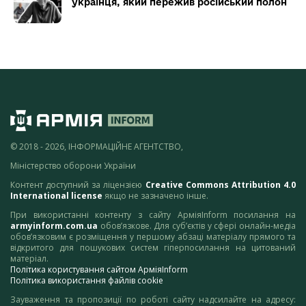
українця, який пережив російський полон
© 2018 - 2026, ІНФОРМАЦІЙНЕ АГЕНТСТВО,
Міністерство оборони України
Контент доступний за ліцензією
Creative Commons Attribution 4.0
International license
якщо не зазначено інше.
При використанні контенту з сайту АрміяInform посилання на
armyinform.com.ua
обов’язкове. Для суб’єктів у сфері онлайн-медіа
обов’язковим є розміщення у першому абзаці матеріалу прямого та
відкритого для пошукових систем гіперпосилання на цитований
матеріал.
Політика користування сайтом АрміяInform
Політика використання файлів cookie
Зауваження та пропозиції по роботі сайту надсилайте на адресу: