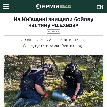
EN
На Київщині знищили бойову
частину «шахеда»
НОВИНИ
22 Серпня 2024, 10:21
Прочитаєте за:
< 1
хв.
Слідкуйте за АрміяInform в Google