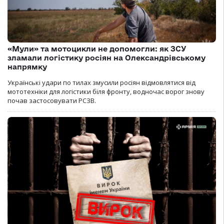
«Мули» та мотоцикли не допомогли: як ЗСУ
зламали логістику росіян на Олександрівському
напрямку
Українські удари по тилах змусили росіян відмовлятися від
мототехніки для логістики біля фронту, водночас ворог знову
почав застосовувати РСЗВ.