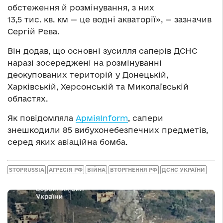
обстеження й розмінування, з них
13,5 тис. кв. км — це водні акваторії», — зазначив
Сергій Рева.
Він додав, що основні зусилля саперів ДСНС
наразі зосереджені на розмінуванні
деокупованих територій у Донецькій,
Харківській, Херсонській та Миколаївській
областях.
Як повідомляла
АрміяInform
, сапери
знешкодили 85 вибухонебезпечних предметів,
серед яких авіаційна бомба.
STOPRUSSIA
АГРЕСІЯ РФ
ВІЙНА
ВТОРГНЕННЯ РФ
ДСНС УКРАЇНИ