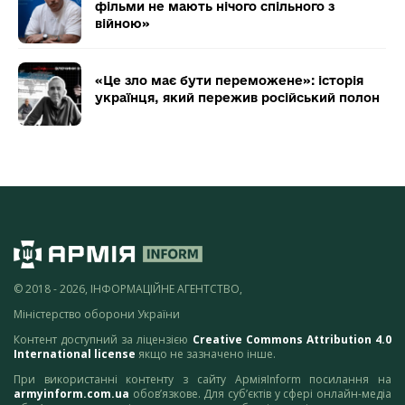
фільми не мають нічого спільного з
війною»
«Це зло має бути переможене»: історія
українця, який пережив російський полон
© 2018 - 2026, ІНФОРМАЦІЙНЕ АГЕНТСТВО,
Міністерство оборони України
Контент доступний за ліцензією
Creative Commons Attribution 4.0
International license
якщо не зазначено інше.
При використанні контенту з сайту АрміяInform посилання на
armyinform.com.ua
обов’язкове. Для суб’єктів у сфері онлайн-медіа