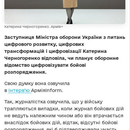
Катерина Черногоренко. Армія+
Заступниця Міністра оборони України з питань
цифрового розвитку, цифрових
трансформацій і цифровізації Катерина
Черногоренко відповіла, чи планує оборонне
відомство цифровізувати бойові
розпорядження.
Свою думку вона озвучила
в
інтерв’ю
АрміяInform.
Так, журналістка озвучила, що у війську
трапляються випадки, коли журнал бойових дій
не ведуть належним чином або він втрачається
внаслідок бойових дій, відтак, відсутні бойові
розпорядження, які б підтверджували участь