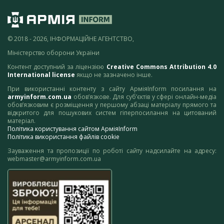
© 2018 - 2026, ІНФОРМАЦІЙНЕ АГЕНТСТВО,
Міністерство оборони України
Контент доступний за ліцензією
Creative Commons Attribution 4.0
International license
якщо не зазначено інше.
При використанні контенту з сайту АрміяInform посилання на
armyinform.com.ua
обов’язкове. Для суб’єктів у сфері онлайн-медіа
обов’язковим є розміщення у першому абзаці матеріалу прямого та
відкритого для пошукових систем гіперпосилання на цитований
матеріал.
Політика користування сайтом АрміяInform
Політика використання файлів cookie
Зауваження та пропозиції по роботі сайту надсилайте на адресу:
webmaster@armyinform.com.ua