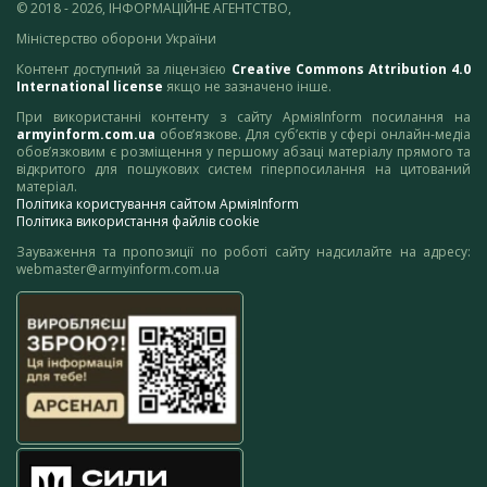
© 2018 - 2026, ІНФОРМАЦІЙНЕ АГЕНТСТВО,
Міністерство оборони України
Контент доступний за ліцензією
Creative Commons Attribution 4.0
International license
якщо не зазначено інше.
При використанні контенту з сайту АрміяInform посилання на
armyinform.com.ua
обов’язкове. Для суб’єктів у сфері онлайн-медіа
обов’язковим є розміщення у першому абзаці матеріалу прямого та
відкритого для пошукових систем гіперпосилання на цитований
матеріал.
Політика користування сайтом АрміяInform
Політика використання файлів cookie
Зауваження та пропозиції по роботі сайту надсилайте на адресу:
webmaster@armyinform.com.ua