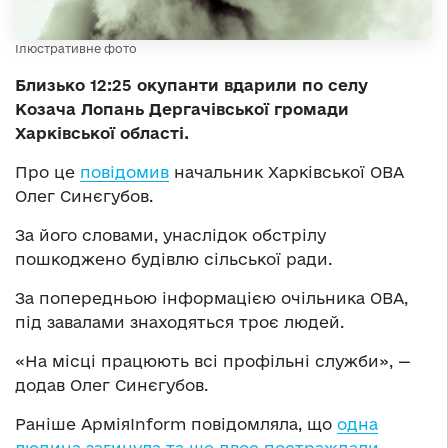
Ілюстративне фото
Близько 12:25 окупанти вдарили по селу
Козача Лопань Дергачівської громади
Харківської області.
Про це
повідомив
начальник Харківської ОВА
Олег Синєгубов.
За його словами, унаслідок обстрілу
пошкоджено будівлю сільської ради.
За попередньою інформацією очільника ОВА,
під завалами знаходяться троє людей.
«На місці працюють всі профільні служби», —
додав Олег Синєгубов.
Раніше АрміяInform повідомляла, що
одна
людина загинула та ще двоє постраждали