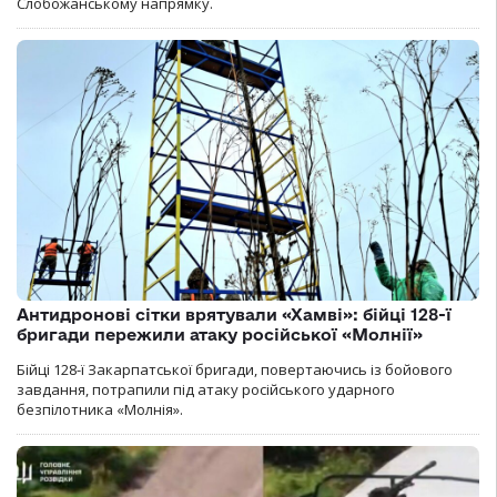
Слобожанському напрямку.
Антидронові сітки врятували «Хамві»: бійці 128-ї
бригади пережили атаку російської «Молнії»
Бійці 128-ї Закарпатської бригади, повертаючись із бойового
завдання, потрапили під атаку російського ударного
безпілотника «Молнія».