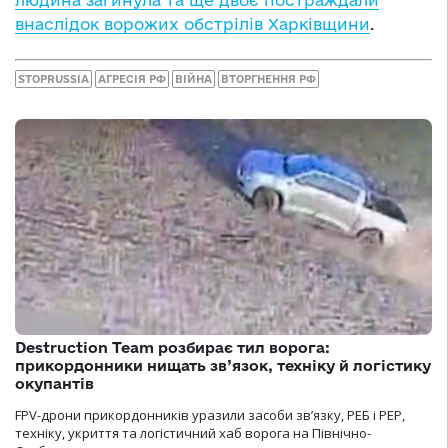
внаслідок ворожих обстрілів Харківщини
.
STOPRUSSIA
АГРЕСІЯ РФ
ВІЙНА
ВТОРГНЕННЯ РФ
Destruction Team розбирає тил ворога:
прикордонники нищать зв’язок, техніку й логістику
окупантів
FPV-дрони прикордонників уразили засоби зв’язку, РЕБ і РЕР,
техніку, укриття та логістичний хаб ворога на Північно-