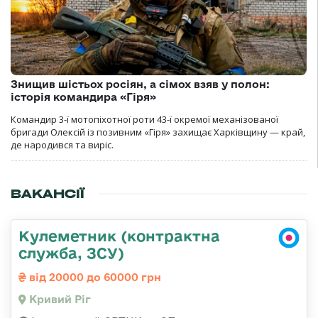
Знищив шістьох росіян, а сімох взяв у полон:
історія командира «Гіря»
Командир 3-ї мотопіхотної роти 43-ї окремої механізованої
бригади Олексій із позивним «Гіря» захищає Харківщину — край,
де народився та виріс.
ВАКАНСІЇ
Кулеметник (контрактна
служба, ЗСУ)
від 20000 до 60000 грн
Кривий Ріг