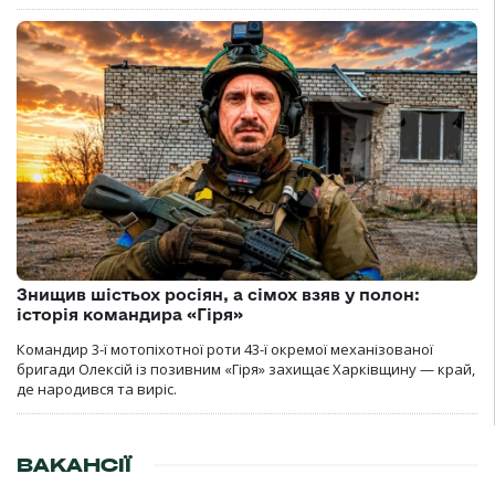
Знищив шістьох росіян, а сімох взяв у полон:
історія командира «Гіря»
Командир 3-ї мотопіхотної роти 43-ї окремої механізованої
бригади Олексій із позивним «Гіря» захищає Харківщину — край,
де народився та виріс.
ВАКАНСІЇ