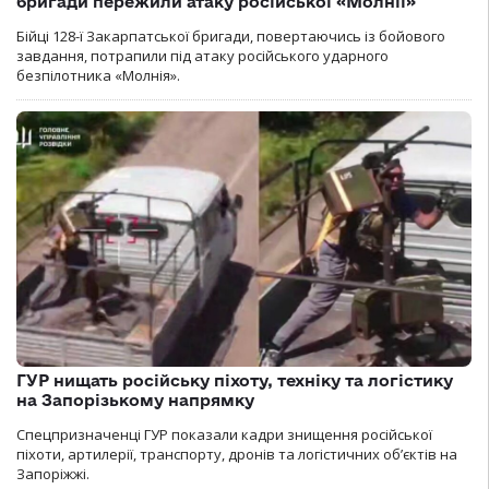
бригади пережили атаку російської «Молнії»
Бійці 128-ї Закарпатської бригади, повертаючись із бойового
завдання, потрапили під атаку російського ударного
безпілотника «Молнія».
ГУР нищать російську піхоту, техніку та логістику
на Запорізькому напрямку
Спецпризначенці ГУР показали кадри знищення російської
піхоти, артилерії, транспорту, дронів та логістичних об’єктів на
Запоріжжі.