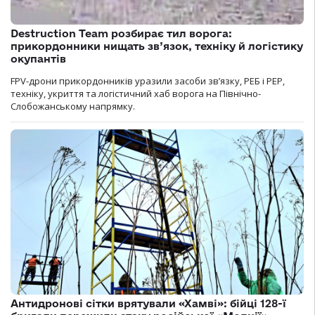
Destruction Team розбирає тил ворога:
прикордонники нищать зв’язок, техніку й логістику
окупантів
FPV-дрони прикордонників уразили засоби зв’язку, РЕБ і РЕР,
техніку, укриття та логістичний хаб ворога на Північно-
Слобожанському напрямку.
Антидронові сітки врятували «Хамві»: бійці 128-ї