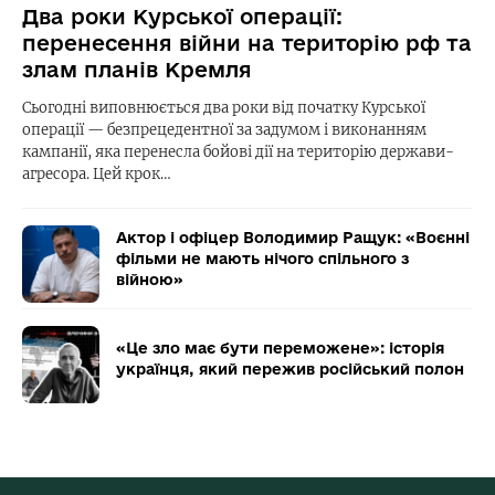
Два роки Курської операції:
перенесення війни на територію рф та
злам планів Кремля
Сьогодні виповнюється два роки від початку Курської
операції — безпрецедентної за задумом і виконанням
кампанії, яка перенесла бойові дії на територію держави-
агресора. Цей крок…
Актор і офіцер Володимир Ращук: «Воєнні
фільми не мають нічого спільного з
війною»
«Це зло має бути переможене»: історія
українця, який пережив російський полон