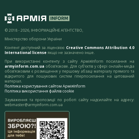
© 2018 - 2026, ІНФОРМАЦІЙНЕ АГЕНТСТВО,
Міністерство оборони України
Контент доступний за ліцензією
Creative Commons Attribution 4.0
International license
якщо не зазначено інше.
При використанні контенту з сайту АрміяInform посилання на
armyinform.com.ua
обов’язкове. Для суб’єктів у сфері онлайн-медіа
обов’язковим є розміщення у першому абзаці матеріалу прямого та
відкритого для пошукових систем гіперпосилання на цитований
матеріал.
Політика користування сайтом АрміяInform
Політика використання файлів cookie
Зауваження та пропозиції по роботі сайту надсилайте на адресу:
webmaster@armyinform.com.ua